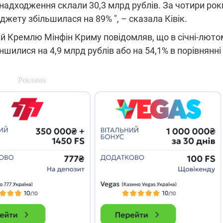
у надходження склали 30,3 млрд рублів. За чотири рок
які знімають на
жету збільшилася на 89% ", – сказала Ківік.
найгарячіших
напрямках фронту
7:15
04.12.2025 12:37
ий Кремлю Мінфін Криму повідомляв, що в січні-люто
: дрони,
"Відправте
 – триває
Вернадського на
илися на 4,9 млрд рублів або на 54,1% в порівнянні
на потреби
фронт": стрілецька
рьох
бригада Повітряних
сил ЗСУ збирає на
НРК Numo