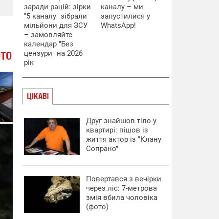
заради рацій: зірки
каналу – ми
"5 каналу" зібрали
запустилися у
мільйони для ЗСУ
WhatsApp!
– замовляйте
календар "Без
цензури" на 2026
ОТО
рік
ЦІКАВІ
Друг знайшов тіло у
квартирі: пішов із
життя актор із "Клану
Сопрано"
Повертався з вечірки
через ліс: 7-метрова
змія вбила чоловіка
(фото)