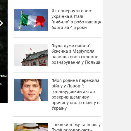
​Як повернути своє:
українка в Італії
"вибила" з роботодавця
борги за 4,5 роки
"Була дуже наївна":
біженка з Маріуполя
назвала своє головне
розчарування у Польщі
"Моя родина пережила
а
війну у Львові":
голлівудський актор
розкрив щемливу
причину свого візиту в
Україну
Плювки в їжу та інше: у
Грузії обговорюють