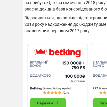
на прибуток), то за сім місяців 2018 рок
власна дохідна база консолідованого бюд
14.11.2025 1
Відзначається, що раніше підконтрольн
"Око та щит"
РЕБ і пікапи
2018 року надходження до бюджету зменш
збір коштів 
аналогічним періодом 2017 року.
одразу чоти
бригад ЗСУ