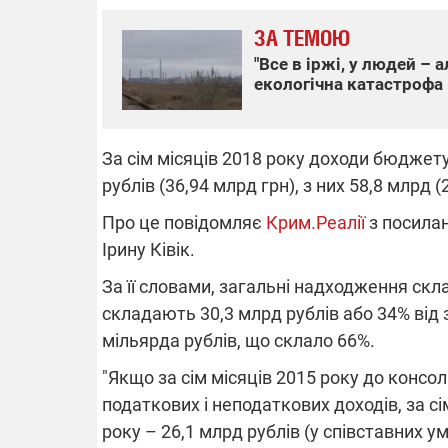
ЗА ТЕМОЮ
"Все в іржі, у людей – 
екологічна катастрофа 
ВІДКЛЮЧЕ
Частина спо
За сім місяців 2018 року доходи бюджет
областях за
російських о
рублів (36,94 млрд грн), з них 58,8 млрд
Готуйте пав
спеку у сер
Про це повідомляє
Крим.Реалії
з посилан
графіки від
Ірину Ківік.
За її словами, загальні надходження скл
складають 30,3 млрд рублів або 34% від 
мільярда рублів, що склало 66%.
08.09.2025 1
"Якщо за сім місяців 2015 року до конс
Підтримай
податкових і неподаткових доходів, за сім
"Машинерію 
виграй леге
року – 26,1 млрд рублів (у співставних 
Dodge Challe