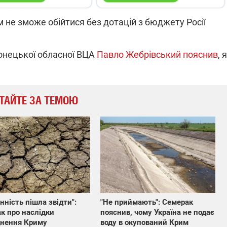
м не зможе обійтися без дотацій з бюджету Росії
онецької обласної ВЦА
Павло Жебрівський пояснив
, 
ТАЙТЕ ЗА ТЕМОЮ
нність пішла звідти":
"Не приймають": Семерак
к про наслідки
пояснив, чому Україна не подає
днення Криму
воду в окупований Крим