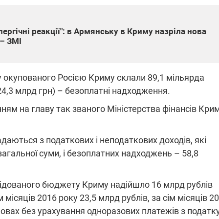
алергічні реакції": в Армянську в Криму назріла нова
ПЛІВКИ МІНДІЧА: СПРАВА
– ЗМІ
ННЯ СВІТЛА В УКРАЇНІ
ОБОРУДОК ДРУГА ЗЕЛЕНСЬКО
живачів у чотирьох
Нова підозра у справі Міндіча: 
у окупованого Росією Криму склали 89,1 мільярда
лишається без світла після
взялося за колишнього виконав
бстрілів
директора Енергоатому
 (24,3 млрд грн) – безоплатні надходження.
ербанки: через аномальну
З колишнього віцепрем'єра Олек
пні, можуть повернутися
Чернишова зняли електронний
ням на главу так званого Міністерства фінансів Кри
ключень – подробиці
браслет стеження
адаються з податкових і неподаткових доходів, які
загальної суми, і безоплатних надходжень – 58,8
2:09
11.08.2025 15:16
олідованого бюджету Криму надійшло 16 млрд рублів
Працюють на
 місяців 2016 року 23,5 млрд рублів, за сім місяців 2
війни" та
передовій:
ндарний
підтримайте
умовах без урахування одноразових платежів з податк
nger
військкорів "5 каналу",