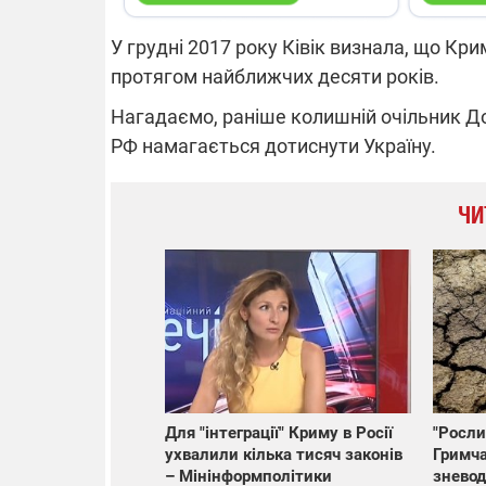
У грудні 2017 року Ківік визнала, що Кри
протягом найближчих десяти років.
Нагадаємо, раніше колишній очільник Д
РФ намагається дотиснути Україну.
ЧИ
Для "інтеграції" Криму в Росії
"Росли
ухвалили кілька тисяч законів
Гримча
– Мінінформполітики
знево