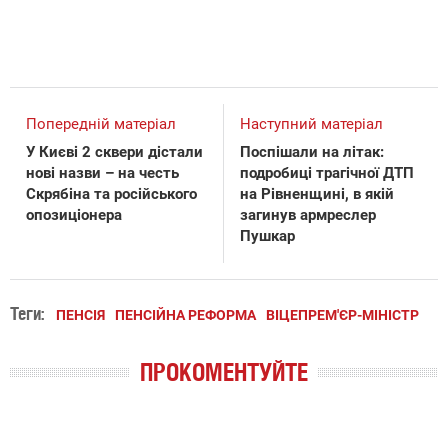
Попередній матеріал
Наступний матеріал
У Києві 2 сквери дістали
Поспішали на літак:
нові назви – на честь
подробиці трагічної ДТП
Скрябіна та російського
на Рівненщині, в якій
опозиціонера
загинув армреслер
Пушкар
Теги:
ПЕНСІЯ
ПЕНСІЙНА РЕФОРМА
ВІЦЕПРЕМ'ЄР-МІНІСТР
ПРОКОМЕНТУЙТЕ