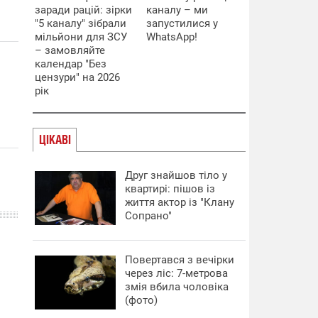
заради рацій: зірки
каналу – ми
"5 каналу" зібрали
запустилися у
мільйони для ЗСУ
WhatsApp!
– замовляйте
календар "Без
цензури" на 2026
рік
ЦІКАВІ
Друг знайшов тіло у
квартирі: пішов із
життя актор із "Клану
Сопрано"
Повертався з вечірки
через ліс: 7-метрова
змія вбила чоловіка
(фото)