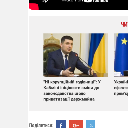
ЧИ
"Ні корупційній годівниці": У
Україн
Кабміні ініціюють зміни до
ефекти
законодавства щодо
прем'є
приватизації держмайна
Поділитися: