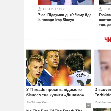
11.04.2017 19:20
30.0
"Час. Підсумки дня": Чому йде
Гройсм
із посади Ігор Білоус
вистав
тис. д
ЧИ