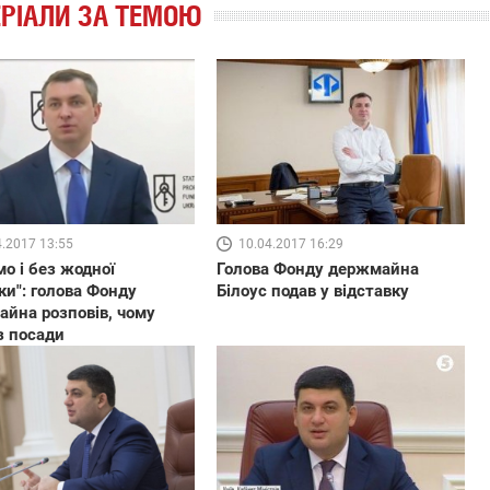
РІАЛИ ЗА ТЕМОЮ
4.2017 13:55
10.04.2017 16:29
мо і без жодної
Голова Фонду держмайна
ки": голова Фонду
Білоус подав у відставку
йна розповів, чому
з посади