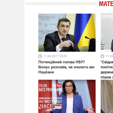
МАТЕ
11.04.2017 20:01
11.0
Потенційний голова НБУ?
"Свідо
Білоус розповів, чи очолить він
політи
Нацбанк
держма
пішов 