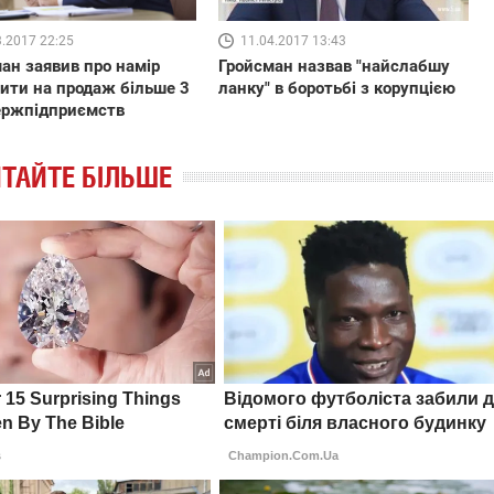
3.2017 22:25
11.04.2017 13:43
ан заявив про намір
Гройсман назвав "найслабшу
ити на продаж більше 3
ланку" в боротьбі з корупцією
ержпідприємств
ТАЙТЕ БІЛЬШЕ