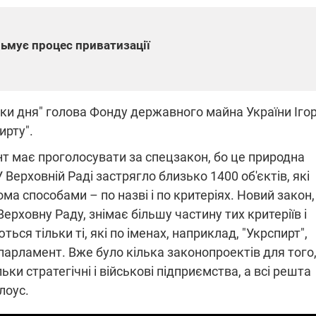
льмує процес приватизації
СПЕЦОПЕРАЦІЇ, УДАРИ І "БАВОВ
ШТАБНА ВІЙНА РОСІЇ
НА РОСІЇ ТА ОКУПОВАНИХ
РОТИ УКРАЇНИ
ТЕРИТОРІЯХ
сяч автомобілів ворога за
СБС за 48 годин уразили понад 
сумки дня" голова Фонду державного майна України Іго
штаб підбив підсумки липня
військових цілей рф – "Мадяр"
ирту".
и загасили масштабні
В Ялті пролунали постріли та ви
мі на Харківщині: місто
пожежа: порт атакували морські
нт має проголосувати за спецзакон, бо це природна
ф
 Верховній Раді застрягло близько 1400 об'єктів, які
ма способами – по назві і по критеріях. Новий закон,
 Верховну Раду, знімає більшу частину тих критеріїв і
ься тільки ті, які по іменах, наприклад, "Укрспирт",
 парламент. Вже було кілька законопроектів для того
2:09
11.08.2025 15:16
ьки стратегічні і військові підприємства, а всі решта
Працюють на
війни" та
передовій:
лоус.
ндарний
підтримайте
nger
військкорів "5 каналу",