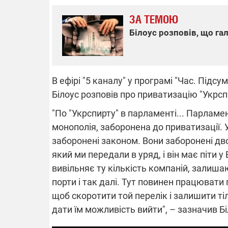
ЗА ТЕМОЮ
Білоус розповів, що га
ПОВНОМАС
ПЛІВКИ МІНДІЧА: СПРАВА
НІ
П
ОБОРУДОК ДРУГА ЗЕЛЕНСЬКОГО
Майже 14 ти
Нова підозра у справі Міндіча: НАБУ
В ефірі "5 каналу" у програмі "Час. Під
після
місяць: Ген
взялося за колишнього виконавчого
директора Енергоатому
Білоус розповів про приватизацію "Укрсп
льну
Рятувальник
З колишнього віцепрем'єра Олексія
ся
пожежі в Ізю
Чернишова зняли електронний
"По "Укрспирту" в парламенті... Парламе
атакувала р
браслет стеження
монополія, заборонена до приватизації. У
заборонені законом. Вони заборонені дво
який ми передали в уряд, і він має піти у
вивільняє ту кількість компаній, залишают
порти і так далі. Тут повинен працювати
08.09.2025 1
щоб скоротити той перелік і залишити тіл
Підтримай
"Машинерію 
дати їм можливість вийти", – зазначив Бі
виграй леге
Dodge Challe