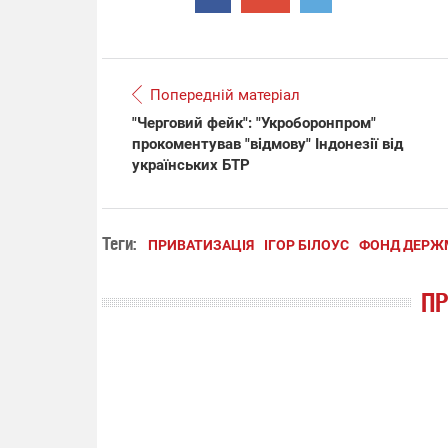
Попередній матеріал
"Черговий фейк": "Укроборонпром"
прокоментував "відмову" Індонезії від
українських БТР
Теги:
ПРИВАТИЗАЦІЯ
ІГОР БІЛОУС
ФОНД ДЕРЖ
П