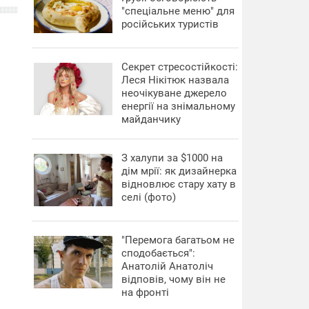
"спеціальне меню" для
російських туристів
Секрет стресостійкості:
Леся Нікітюк назвала
неочікуване джерело
енергії на знімальному
майданчику
З халупи за $1000 на
дім мрії: як дизайнерка
відновлює стару хату в
селі (фото)
"Перемога багатьом не
сподобається":
Анатолій Анатоліч
відповів, чому він не
на фронті