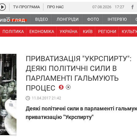
TV-ПРОГРАМА
ПРО НАС
07.08.2026
17 27
ВІДЕО
ЛОНГРІДИ
ФОТО
ІНТЕРВ'Ю
ПОЛІТИКА
ЕКОНОМІКА
УКРАЇНА
КИЇВ
РЕГІОНИ
КУЛЬТ
ПРИВАТИЗАЦІЯ "УКРСПИРТУ":
ДЕЯКІ ПОЛІТИЧНІ СИЛИ В
ПАРЛАМЕНТІ ГАЛЬМУЮТЬ
ПРОЦЕС
11.04.2017 21:42
Деякі політичні сили в парламенті гальму
приватизацію "Укрспирту"
media.lv