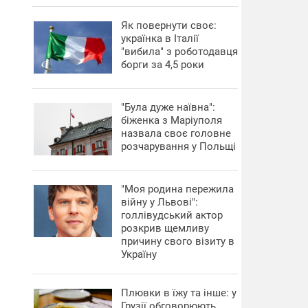
​Як повернути своє:
українка в Італії
"вибила" з роботодавця
борги за 4,5 роки
"Була дуже наївна":
біженка з Маріуполя
назвала своє головне
розчарування у Польщі
"Моя родина пережила
війну у Львові":
голлівудський актор
розкрив щемливу
причину свого візиту в
Україну
Плювки в їжу та інше: у
Грузії обговорюють