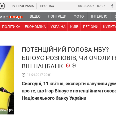
TV-ПРОГРАМА
ПРО НАС
06.08.2026
07:27
ВІДЕО
ЛОНГРІДИ
ФОТО
ІНТЕРВ'Ю
ПОЛІТИКА
ЕКОНОМІКА
УКРАЇНА
КИЇВ
РЕГІОНИ
КУЛЬТ
ПОТЕНЦІЙНИЙ ГОЛОВА НБУ?
БІЛОУС РОЗПОВІВ, ЧИ ОЧОЛИТ
ВІН НАЦБАНК
11.04.2017 20:01
Сьогодні, 11 квітня, експерти озвучили ду
про те, що Ігор Білоус є потенційним голо
Національного банку України
news.pn