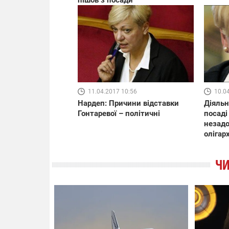
11.04.2017 10:56
10.0
Нардеп: Причини відставки
Діяльн
Гонтаревої – політичні
посаді
незадо
олігар
ЧИ