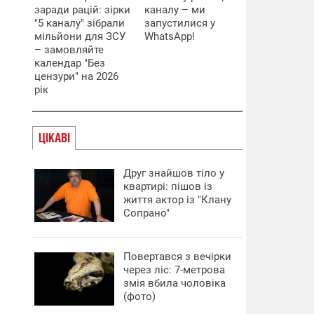
заради рацій: зірки
каналу – ми
"5 каналу" зібрали
запустилися у
мільйони для ЗСУ
WhatsApp!
– замовляйте
календар "Без
цензури" на 2026
рік
ЦІКАВІ
Друг знайшов тіло у
квартирі: пішов із
життя актор із "Клану
Сопрано"
Повертався з вечірки
через ліс: 7-метрова
змія вбила чоловіка
(фото)