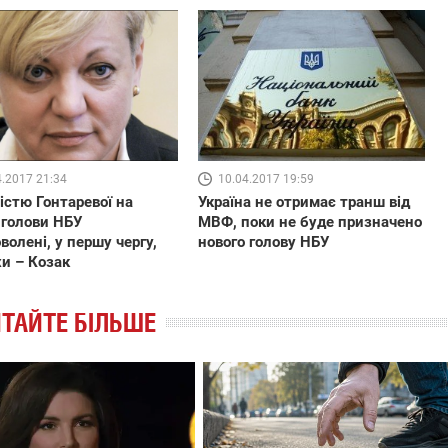
4.2017 21:34
10.04.2017 19:59
істю Гонтаревої на
Україна не отримає транш від
 голови НБУ
МВФ, поки не буде призначено
волені, у першу чергу,
нового голову НБУ
хи – Козак
ТАЙТЕ БІЛЬШЕ