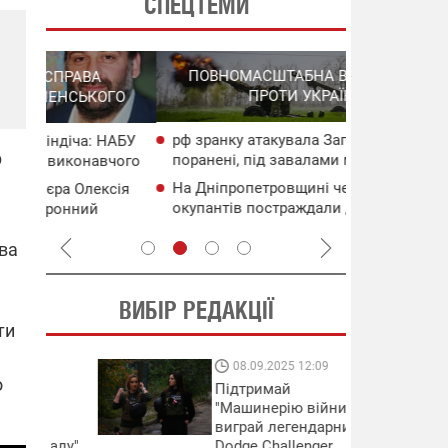
СПЕЦТЕМИ
СПЕЦОПЕРА
ПОВНОМАСШТАБНА ВІЙНА РОСІЇ
НА РО
ПРОТИ УКРАЇНИ
ГО
рф зранку атакувала Запоріжжя: є
НАБУ
Сили оборо
р
поранені, під завалами може
чого
по Ярославс
перебувати людина
На Дніпропетровщині через атаки
сія
Операція "К
окупантів постраждали двоє людей
"Мадяр" по
на ТОТ
ива
ВИБІР РЕДАКЦІЇ
ти
08.09.2025 12:09
11.08.2025 15:
о
Підтримай
Працюють на
"Машинерію війни" та
передовій:
виграй легендарний
підтримайте
Dodge Challenger
військкорів "5