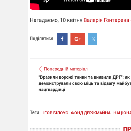
Нагадаємо, 10 квітня
Валерія Гонтарева 
Поділитися:
Попередній матеріал
"Вразили ворожі танки та виявили ДРГ": як
демонстрували свою міць та відвагу майбу
нацгвардійці
Теги:
ІГОР БІЛОУС
ФОНД ДЕРЖМАЙНА
НАЦІОНА
П