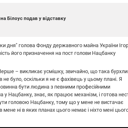
а Білоус подав у відставку
ПЛІВКИ МІНДІЧА: СПРАВА
ННЯ СВІТЛА В УКРАЇНІ
ОБОРУДОК ДРУГА ЗЕЛЕНСЬКО
живачів у чотирьох
Нова підозра у справі Міндіча: 
сумки дня" голова Фонду державного майна України Іго
лишається без світла після
взялося за колишнього виконав
бстрілів
директора Енергоатому
ість його призначення на пост голови Нацбанку
ербанки: через аномальну
З колишнього віцепрем'єра Олек
пні, можуть повернутися
Чернишова зняли електронний
ключень – подробиці
браслет стеження
 Перше – викликає усмішку, звичайно, що така бурхл
 не було, оскільки я не є фахівець у цьому плані. Я
повинна бути людина з певними професійними
 у Нацбанку, знає, як працює механізм, і готова нес
 бути головою Нацбанку, тому що у мене не вистачає
2:09
11.08.2025 15:16
в мене ні в яких планах цього немає і ніхто мені цьог
Працюють на
війни" та
передовій:
ндарний
підтримайте
nger
військкорів "5 каналу",