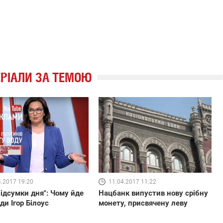
РІАЛИ ЗА ТЕМОЮ
4.2017 19:20
11.04.2017 11:22
Підсумки дня": Чому йде
Нацбанк випустив нову срібну
ди Ігор Білоус
монету, присвячену леву