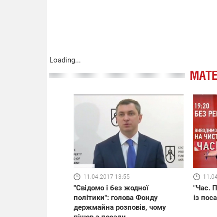
Loading...
МАТЕ
11.04.2017 13:55
11.0
"Свідомо і без жодної
"Час. 
політики": голова Фонду
із поса
держмайна розповів, чому
пішов з посади