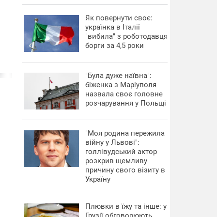
​Як повернути своє:
українка в Італії
"вибила" з роботодавця
борги за 4,5 роки
"Була дуже наївна":
біженка з Маріуполя
назвала своє головне
розчарування у Польщі
"Моя родина пережила
війну у Львові":
голлівудський актор
розкрив щемливу
причину свого візиту в
Україну
Плювки в їжу та інше: у
Грузії обговорюють