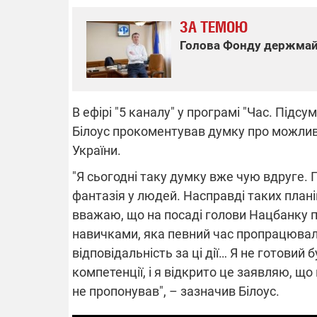
ЗА ТЕМОЮ
Голова Фонду держмайн
ВІДКЛЮЧЕ
Частина спо
В ефірі "5 каналу" у програмі "Час. Під
областях за
російських о
Білоус прокоментував думку про можлив
Готуйте пав
спеку у сер
України.
графіки від
"Я сьогодні таку думку вже чую вдруге.
фантазія у людей. Насправді таких планів
вважаю, що на посаді голови Нацбанку 
навичками, яка певний час пропрацювала
відповідальність за ці дії… Я не готовий
08.09.2025 1
компетенції, і я відкрито це заявляю, що 
Підтримай
"Машинерію 
не пропонував", – зазначив Білоус.
виграй леге
Dodge Challe