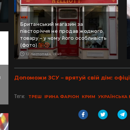
LIFE
Британський магазин за
півсторіччя не продав жодного
товару – у чому його особливість
(фото)
12 листопада, 15:49
й
Допоможи ЗСУ – врятуй свій дім: офіці
Теги:
ТРЕШ
ІРИНА ФАРІОН
КРИМ
УКРАЇНСЬКА