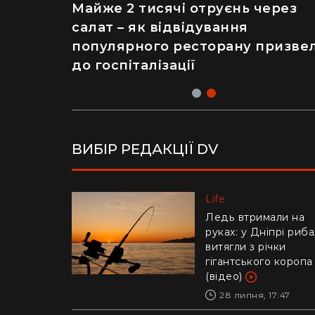
Рік ремонту хати за $8 тисяч:
Майже 2 тисячі отруєнь через
українка показала перевтіленн
салат – як відвідування
сільського будинку (фото)
популярного ресторану призве
до госпіталізації
ВИБІР РЕДАКЦІЇ DV
Life
Life
Українців попереди
Ледь втримали на
про аферу з
руках: у Дніпрі риб
відключенням
витягли з річки
електроенергії
гігантського коропа
(відео)
30 липня, 10:57
28 липня, 17:47