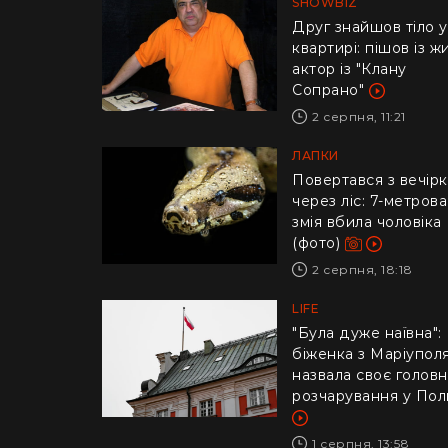
SHOWBIZ
Друг знайшов тіло у
квартирі: пішов із ж
актор із "Клану
Сопрано"
2 серпня, 11:21
ЛАПКИ
Повертався з вечір
через ліс: 7-метрова
змія вбила чоловіка
(фото)
2 серпня, 18:18
LIFE
"Була дуже наївна":
біженка з Маріупол
назвала своє голов
розчарування у Пол
1 серпня, 13:58