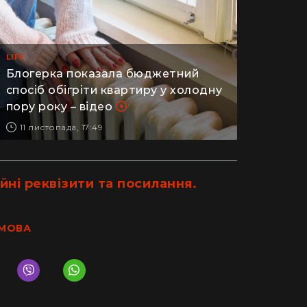
LIFE
Блогерка показала бюджетний
спосіб обігріти квартиру у холодну
пору року – відео
11 листопада, 17:49
йні реквізити та посилання.
 МОВА