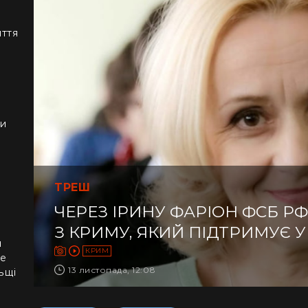
иття
ки
ТРЕШ
ЧЕРЕЗ ІРИНУ ФАРІОН ФСБ Р
З КРИМУ, ЯКИЙ ПІДТРИМУЄ У
я
КРИМ
не
13 листопада, 12:08
ьщі