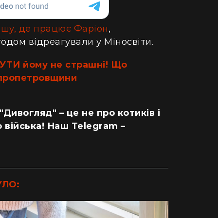
ретворили хату в Карпатах на райський
людський м
точок (фото)
Гігантська
ишу, де працює Фаріон
,
двокімнатної в село: блогерка продала
Монтаука – 
годом відреагували у Міносвіти.
артиру за "єВідновлення" та купила дім
(відео)
пінопласту (відео)
УТИ йому не страшні! Що
іпропетровщини
 "Дивогляд" – це не про котиків і
 війська! Наш Telegram –
УЛО: