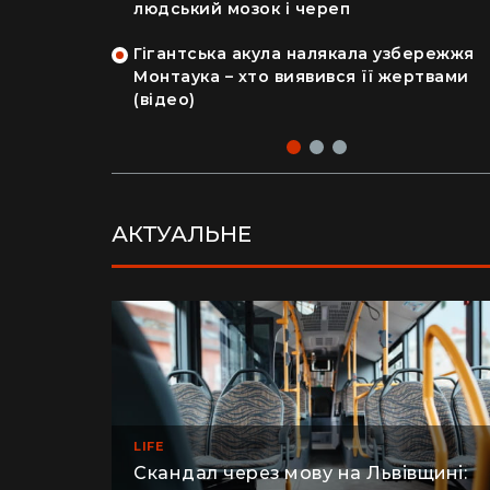
на райський
людський мозок і череп
Гігантська акула налякала узбережжя
рка продала
Монтаука – хто виявився її жертвами
 купила дім
(відео)
АКТУАЛЬНЕ
LIFE
Скандал через мову на Львівщині: