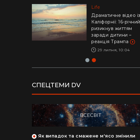
Life
Life
"Це було дуже
стрьомно": українка
Драматичне відео і
відверто пояснила,
Каліфорнії: 16-річни
чому покинула Кан
ризикнув життям
заради Азії
заради дитини –
реакція Трампа
28 липня, 17:04
29 липня, 10:04
СПЕЦТЕМИ DV
ВСЕСВІТ
як кияни
Як випадок та смажене м'ясо змінили