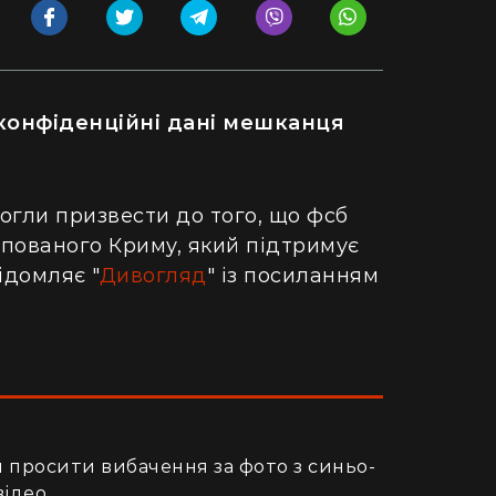
 конфіденційні дані мешканця
огли призвести до того, що фсб
упованого Криму, який підтримує
ідомляє "
Дивогляд
" із посиланням
 просити вибачення за фото з синьо-
відео