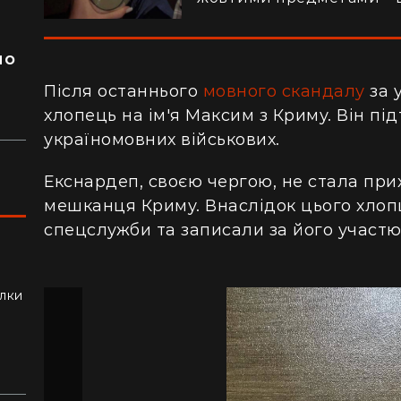
я
ло
Після останнього
мовного скандалу
за 
хлопець на ім'я Максим з Криму. Він пі
україномовних військових.
Екснардеп, своєю чергою, не стала при
мешканця Криму. Внаслідок цього хлоп
спецслужби та записали за його участю 
ли
алки