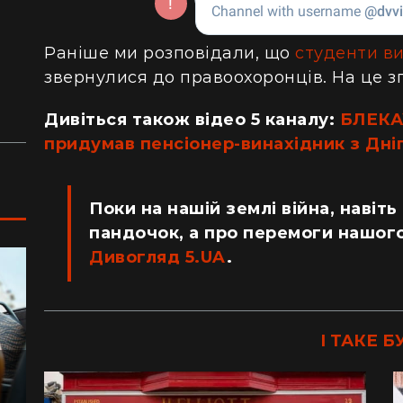
сотнями туристів в ущелині впали валуни
пе
(відео)
ку
Раніше ми розповідали, що
студенти в
Життя на круїзному лайнері: скільки
З 
звернулися до правоохоронців. На це з
коштує купити каюту та мешкати в морі
кв
з 
Дивіться також відео 5 каналу:
БЛЕКА
придумав пенсіонер-винахідник з Дн
Поки на нашій землі війна, навіть
пандочок, а про перемоги нашого
Дивогляд 5.UA
.
І ТАКЕ Б