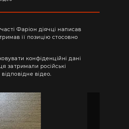
участі Фаріон діячці написав
дтримав її позицію стосовно
ховувати конфіденційні дані
ця затримали російські
відповідне відео.