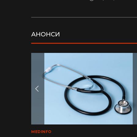
АНОНСИ
LIFE
MEDINFO