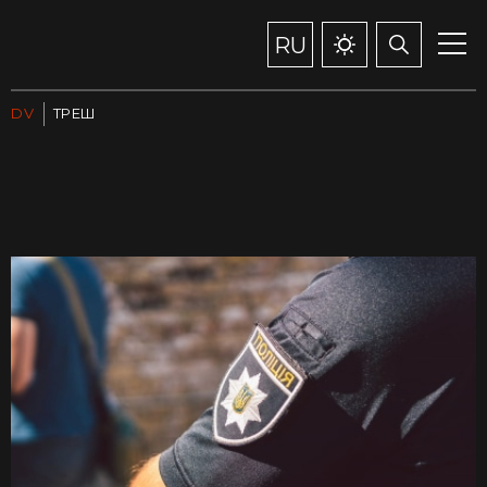
RU
DV
ТРЕШ