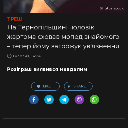
Shutterstock
ТРЕШ
На Тернопільщині чоловік
жартома сховав мопед знайомого
– тепер йому загрожує ув'язнення
1 червня, 14:34
Розіграш виявився невдалим
LIKE
SHARE