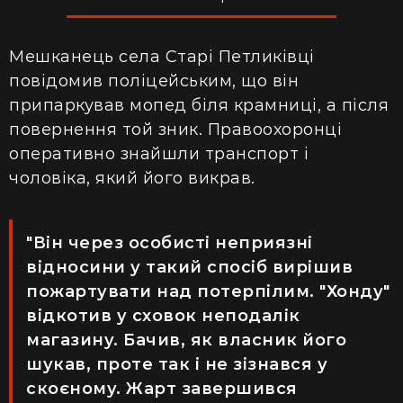
Мешканець села Старі Петликівці
повідомив поліцейським, що він
припаркував мопед біля крамниці, а після
повернення той зник. Правоохоронці
оперативно знайшли транспорт і
чоловіка, який його викрав.
"Він через особисті неприязні
відносини у такий спосіб вирішив
пожартувати над потерпілим. "Хонду"
відкотив у сховок неподалік
магазину. Бачив, як власник його
шукав, проте так і не зізнався у
скоєному. Жарт завершився