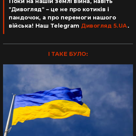
Поки на нашій землі війна, навіть
"Дивогляд" – це не про котиків і
пандочок, а про перемоги нашого
війська! Наш Telegram
Дивогляд 5.UA
.
І ТАКЕ БУЛО: