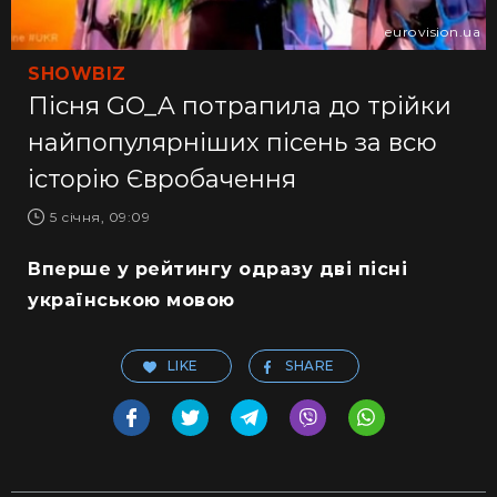
eurovision.ua
SHOWBIZ
Пісня GO_A потрапила до трійки
найпопулярніших пісень за всю
історію Євробачення
5 січня, 09:09
Вперше у рейтингу одразу дві пісні
українською мовою
LIKE
SHARE