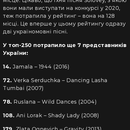
місце. Цікаво, що їхня пісня Solovey, з якою
вони мали виступати на конкурсі у 2020,
теж потрапила у рейтинг – вона на 128
місці. Це вперше у цьому рейтингу одразу
дві україномовні пісні.
У топ-250 потрапило ще 7 представників
України:
14.
Jamala – 1944 (2016)
72.
Verka Serduchka – Dancing Lasha
Tumbai (2007)
78.
Ruslana – Wild Dances (2004)
108.
Ani Lorak – Shady Lady (2008)
179.
Zlata Ognevich – Gravity (2013)