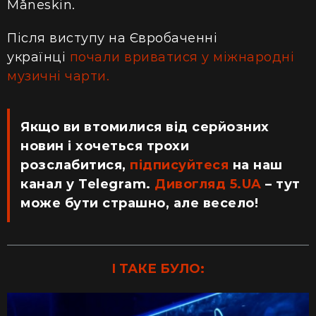
Måneskin.
Після виступу на Євробаченні
українці
почали вриватися у міжнародні
музичні чарти.
Якщо ви втомилися від серйозних
новин і хочеться трохи
розслабитися,
підписуйтеся
на наш
канал у Telegram.
Дивогляд 5.UA
– тут
може бути страшно, але весело!
І ТАКЕ БУЛО: