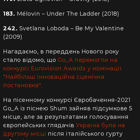
183.
Mélovin – Under The Ladder (2018)
242.
Svetlana Loboda – Be My Valentine
(2009)
Нагадаємо, в переддень Нового року
стало відомо, що
Go_A перемогли на
конкурсі Eurovision Awards у номінації
"Найбільш інноваційна сценічна
постановка".
На пісенному конкурсі Євробачення-2021
Go_A із піснею Shum зайняв підсумкове 5
місце, але за результатами голосування
європейських глядачів
Україна була на
другому місці
після італійського гурту