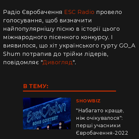
Радіо Євробачення
ESC Radio
провело
голосування, щоб визначити
найпопулярнішу пісню в історії цього
міжнародного пісенного конкурсу. І
виявилося, що хіт українського гурту GO_A
Shum потрапив до трійки лідерів,
повідомляє "
Дивогляд
".
В ТЕМУ:
SHOWBIZ
"Набагато краще,
ніж очікувалося":
перші учасники
Євробачення-2022