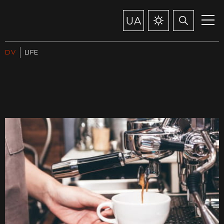
UA
DV
LIFE