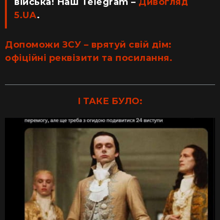
війська! Наш Telegram –
Дивогляд
5.UA
.
Допоможи ЗСУ – врятуй свій дім:
офіційні реквізити та посилання.
І ТАКЕ БУЛО: