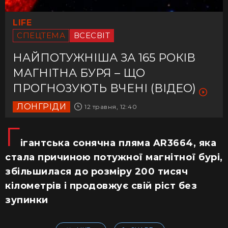
LIFE
СПЕЦТЕМА
ВСЕСВІТ
НАЙПОТУЖНІША ЗА 165 РОКІВ
МАГНІТНА БУРЯ – ЩО
ПРОГНОЗУЮТЬ ВЧЕНІ (ВІДЕО)
ЛОНГРІДИ
12 травня, 12:40
Г
ігантська сонячна пляма AR3664, яка
стала причиною потужної магнітної бурі,
збільшилася до розміру 200 тисяч
кілометрів і продовжує свій ріст без
зупинки