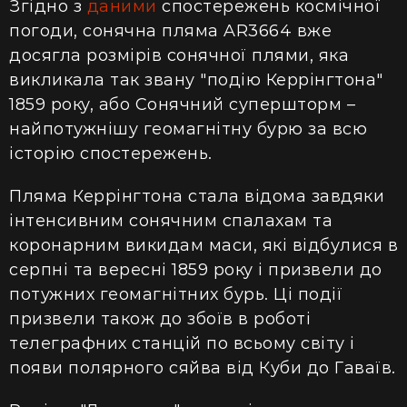
Згідно з
даними
спостережень космічної
погоди, сонячна пляма AR3664 вже
досягла розмірів сонячної плями, яка
викликала так звану "подію Керрінгтона"
1859 року, або Сонячний супершторм –
найпотужнішу геомагнітну бурю за всю
історію спостережень.
Пляма Керрінгтона стала відома завдяки
інтенсивним сонячним спалахам та
коронарним викидам маси, які відбулися в
серпні та вересні 1859 року і призвели до
потужних геомагнітних бурь. Ці події
призвели також до збоїв в роботі
телеграфних станцій по всьому світу і
появи полярного сяйва від Куби до Гаваїв.