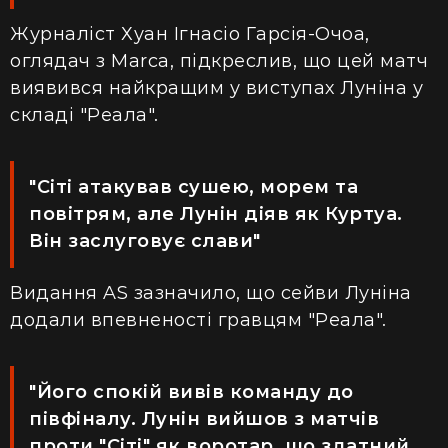
Журналіст Хуан Ігнасіо Гарсія-Очоа,
оглядач з Marca, підкреслив, що цей матч
виявився найкращим у виступах Луніна у
складі "Реала".
"Сіті атакував сушею, морем та
повітрям, але Лунін діяв як Куртуа.
Він заслуговує слави"
Видання AS зазначило, що сейви Луніна
додали впевненості гравцям "Реала".
"Його спокій вивів команду до
півфіналу. Лунін вийшов з матчів
проти "Сіті" як воротар, що здатний