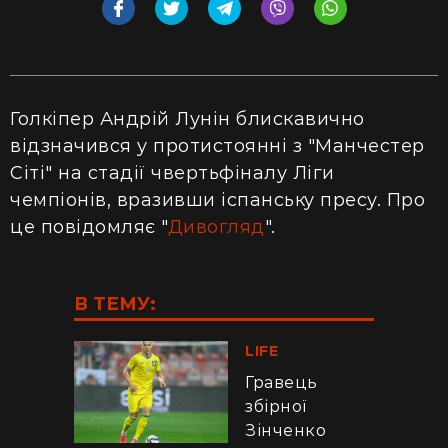
Голкіпер Андрій Лунін блискавично
відзначився у протистоянні з "Манчестер
Сіті" на стадії чвертьфіналу Ліги
чемпіонів, вразивши іспанську пресу. Про
це повідомляє "
Дивогляд
".
В ТЕМУ:
LIFE
Гравець
збірної
Зінченко