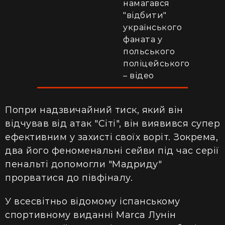
намагався
"відбити"
українського
фаната у
польського
поліцейського
– відео
Попри надзвичайний тиск, який він
відчував від атак "Сіті", він виявився супер
ефективним у захисті своїх воріт. Зокрема,
два його феноменальні сейви під час серії
пенальті допомогли "Мадриду"
прорватися до півфіналу.
У всесвітньо відомому іспанському
спортивному виданні Marca Лунін