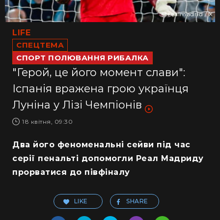
@realmadrid / X
LIFE
СПЕЦТЕМА
СПОРТ ПОЛЮВАННЯ РИБАЛКА
"Герой, це його момент слави":
Іспанія вражена грою українця
Луніна у Лізі Чемпіонів
18 квітня, 09:30
Два його феноменальні сейви під час
серії пенальті допомогли Реал Мадриду
прорватися до півфіналу
LIKE
SHARE