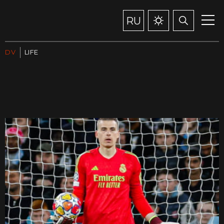
RU
DV
LIFE