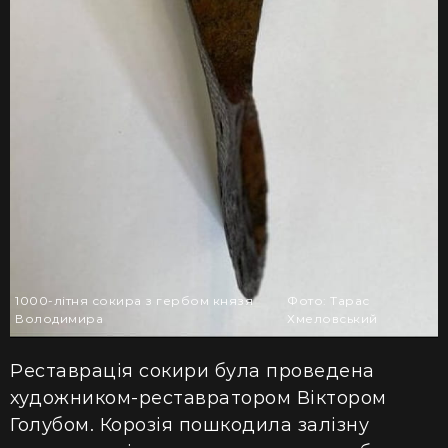
1000-літня сокира з гербом князя
Фото: Тарас
Володимира
Хмеловський
Реставрація сокири була проведена
художником-реставратором Віктором
Голубом. Корозія пошкодила залізну