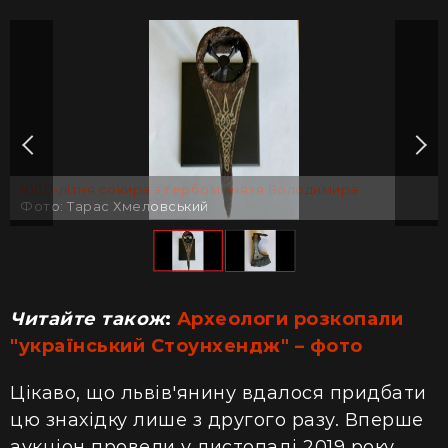
1000-літня сокира з гербом князя Володимира
Фото: Тарас Хмеловський
Читайте також
:
Археологи розкопали
"український Стоунхендж" – фото
Цікаво, що львів'янину вдалося придбати
цю знахідку лише з другого разу. Вперше
аукціон провели у листопаді 2019 року.