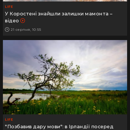
LIFE
У Коростені знайшли залишки мамонта –
відео
21 серпня, 10:55
LIFE
"Позбавив дару мови": в Ірландії посеред