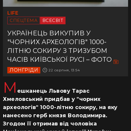
LIFE
СПЕЦТЕМА
ВСЕСВІТ
УКРАЇНЕЦЬ ВИКУПИВ У
"ЧОРНИХ АРХЕОЛОГІВ" 1000-
ЛІТНЮ СОКИРУ З ТРИЗУБОМ
ЧАСІВ КИЇВСЬКОЇ РУСІ – ФОТО
ЛОНГРІДИ
22 серпня, 13:54
М
ешканець Львову Тарас
Хмеловський придбав у "чорних
археологів" 1000-літню сокиру, на яку
нанесено герб князя Володимира.
Згодом її отримав від чоловіка