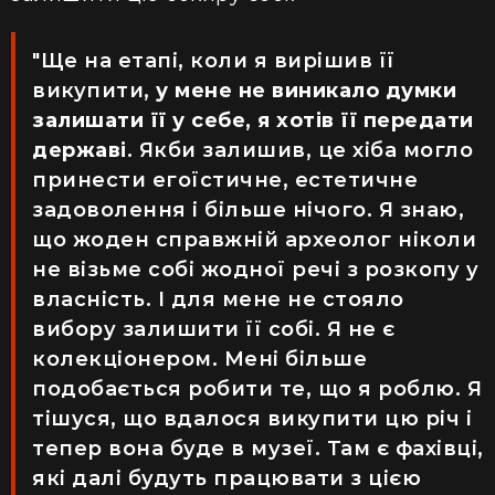
"Ще на етапі, коли я вирішив її
викупити,
у мене не виникало думки
залишати її у себе, я хотів її передати
державі
. Якби залишив, це хіба могло
принести егоїстичне, естетичне
задоволення і більше нічого. Я знаю,
що жоден справжній археолог ніколи
не візьме собі жодної речі з розкопу у
власність. І для мене не стояло
вибору залишити її собі. Я не є
колекціонером. Мені більше
подобається робити те, що я роблю. Я
тішуся, що вдалося викупити цю річ і
тепер вона буде в музеї. Там є фахівці,
які далі будуть працювати з цією