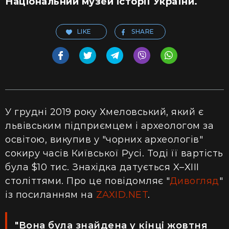
Національний музей історії України.
LIKE
SHARE
У грудні 2019 року Хмеловський, який є
львівським підприємцем і археологом за
освітою, викупив у "чорних археологів"
сокиру часів Київської Русі. Тоді її вартість
була $10 тис. Знахідка датується X–XIII
століттями. Про це повідомляє "
Дивогляд
"
із посиланням на
ZAXID.NET
.
"Вона була знайдена у кінці жовтня