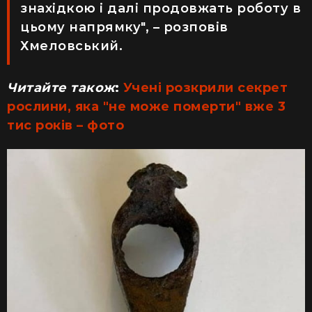
знахідкою і далі продовжать роботу в
цьому напрямку", – розповів
Хмеловський.
Читайте також
:
Учені розкрили секрет
рослини, яка "не може померти" вже 3
тис років – фото