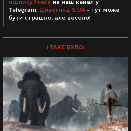
підписуйтеся
на наш канал у
Telegram.
Дивогляд 5.UA
– тут може
бути страшно, але весело!
І ТАКЕ БУЛО: