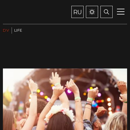
RU
DV
LIFE