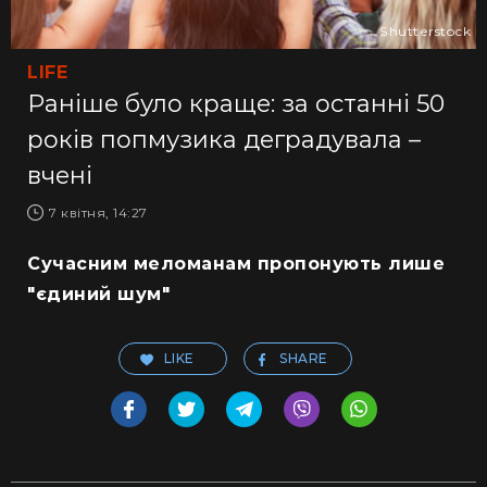
Shutterstock
LIFE
Раніше було краще: за останні 50
років попмузика деградувала –
вчені
7 квітня, 14:27
Сучасним меломанам пропонують лише
"єдиний шум"
LIKE
SHARE