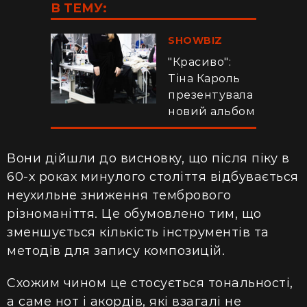
В ТЕМУ:
SHOWBIZ
"Красиво":
Тіна Кароль
презентувала
новий альбом
Вони дійшли до висновку, що після піку в
60-х роках минулого століття відбувається
неухильне зниження тембрового
різноманіття. Це обумовлено тим, що
зменшується кількість інструментів та
методів для запису композицій.
Схожим чином це стосується тональності,
а саме нот і акордів, які взагалі не