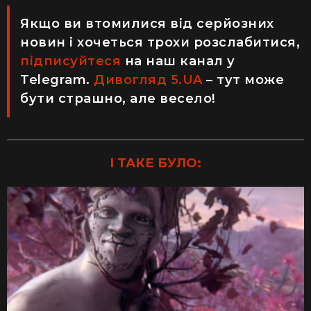
Якщо ви втомилися від серйозних
новин і хочеться трохи розслабитися,
підписуйтеся
на наш канал у
Telegram.
Дивогляд 5.UA
– тут може
бути страшно, але весело!
І ТАКЕ БУЛО: