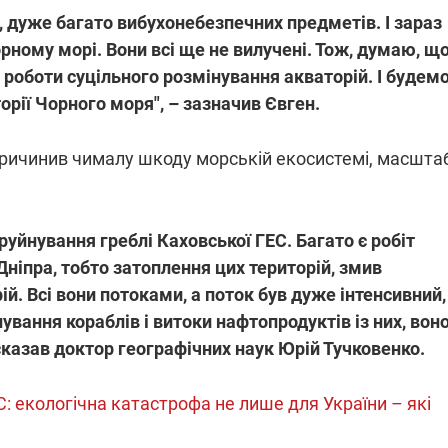
, дуже багато вибухонебезпечних предметів. І зараз
орному морі. Вони всі ще не вилучені. Тож, думаю, що
роботи суцільного розмінування акваторій. І будем
рії Чорного моря", – зазначив Євген.
причинив чималу шкоду морській екосистемі, масшта
руйнування греблі Каховської ГЕС. Багато є робіт
Дніпра, тобто затоплення цих територій, змив
й. Всі вони потоками, а поток був дуже інтенсивний,
нування кораблів і витоки нафтопродуктів із них, вон
казав доктор географічних наук Юрій Тучковенко.
С: екологічна катастрофа не лише для України – які