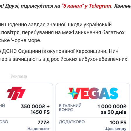
! Друзі, підписуйтеся на
"5 канал" у Telegram
. Хвили
ни щоденно завдає значної шкоди українській
я повітря, перебування на межі зникнення багатьох
нське Чорне море.
о ДСНС Одещини із окупованої Херсонщини. Нині
перів зачищають від російських вибухонебезпечних