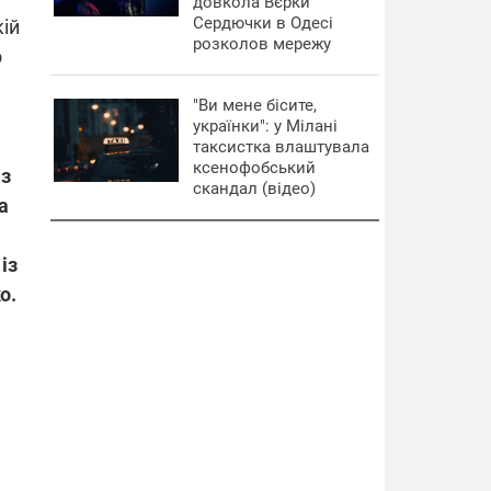
довкола Вєрки
Сердючки в Одесі
кій
розколов мережу
о
"Ви мене бісите,
українки": у Мілані
таксистка влаштувала
ксенофобський
 з
скандал (відео)
а
із
о.