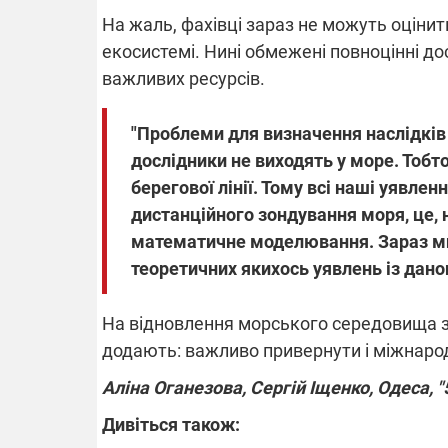
На жаль, фахівці зараз не можуть оцінит
екосистемі. Нині обмежені повноцінні до
важливих ресурсів.
"Проблеми для визначення наслідків 
дослідники не виходять у море. Тоб
берегової лінії. Тому всі наші уявле
дистанційного зондування моря, це, 
математичне моделювання. Зараз ми 
теоретичних якихось уявлень із дан
На відновлення морського середовища зн
додають: важливо привернути і міжнарод
Аліна Оганезова, Сергій Іщенко, Одеса, "
Дивіться також: