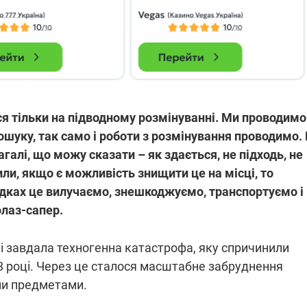
ся тільки на підводному розмінуванні. Ми проводимо
ошуку, так само і роботи з розмінування проводимо.
галі, що можу сказати – як здається, не підходь, не
или, якщо є можливість знищити це на місці, то
адках це вилучаємо, знешкоджуємо, транспортуємо і
олаз-сапер.
і завдала техногенна катастрофа, яку спричинили
23 році. Через це сталося масштабне забруднення
ми предметами.