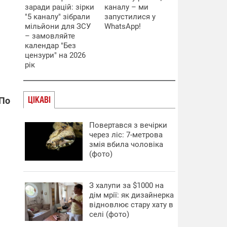
заради рацій: зірки
каналу – ми
"5 каналу" зібрали
запустилися у
мільйони для ЗСУ
WhatsApp!
– замовляйте
календар "Без
цензури" на 2026
рік
ЦІКАВІ
 По
Повертався з вечірки
через ліс: 7-метрова
змія вбила чоловіка
(фото)
З халупи за $1000 на
дім мрії: як дизайнерка
відновлює стару хату в
селі (фото)