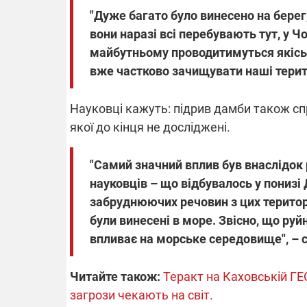
"Дуже багато було винесено на берег
вони наразі всі перебувають тут, у Ч
майбутньому проводитимуться якісь 
вже частково зачищувати наші терито
Науковці кажуть: підрив дамби також с
якої до кінця не досліджені.
"Самий значний вплив був внаслідок 
науковців – що відбувалось у понизі 
забруднюючих речовин з цих територі
були винесені в море. Звісно, що руй
впливає на морське середовище", – с
Читайте також:
Теракт на Каховській ГЕ
загрози чекають на світ.