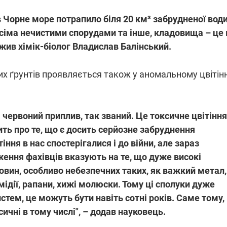
 в Чорне море потрапило біля 20 км³ забрудненої води
всіма нечистими спорудами та інше, кладовища – це 
жив хімік-біолог Владислав Балінський.
их ґрунтів проявляється також у аномальному цвітінн
я червоний приплив, так званий. Це токсичне цвітіння
ить про те, що є досить серйозне забруднення
ння в нас спостерігалися і до війни, але зараз
ження фахівців вказують на те, що дуже високі
вин, особливо небезпечних таких, як важкий метал, 
мідії, рапани, хижі молюски. Тому ці сполуки дуже
истем, це можуть бути навіть сотні років. Саме тому,
ксичні в тому числі", – додав науковець.