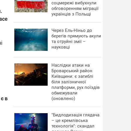
соцмережі вибухнули
обговоренням міграції
.
українців з Польщі
все
Через Ель-Ніньо до
берегів прямують акули
та отруйні змії –
і
науковці
Наслідки атаки на
Броварський район
Київщини: є загиблі
біля залізничної
платформи, рух поїздів
обмежували
є в
(оновлено)
"Бидлодизація глядача
– це кремлівська
технологія": скандал