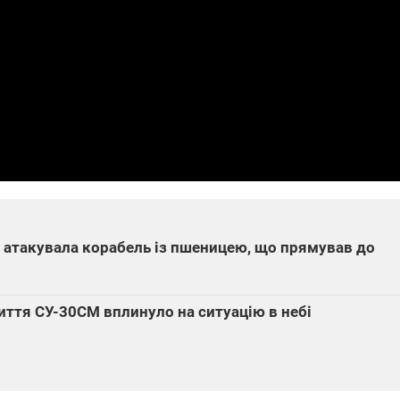
німають на
рячіших
мках фронту
12.2025 12:37
14.11.2025 17:15
равте
"Око та щит": дрони,
дського на
РЕБ і пікапи – триває
": стрілецька
збір коштів на потреби
да Повітряних
одразу чотирьох
СУ збирає на
бригад ЗСУ
Numo
ф атакувала корабель із пшеницею, що прямував до
иття СУ-30СМ вплинуло на ситуацію в небі