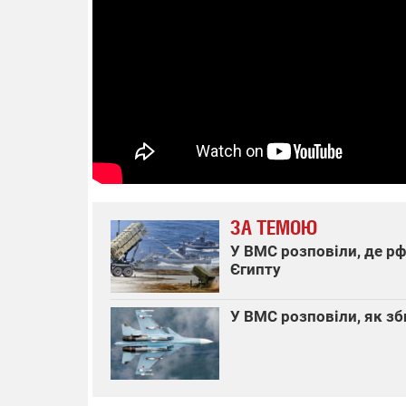
які з
найга
напря
14.11.2025 17:15
04.
"Око та щит": дрони,
"Відп
РЕБ і пікапи – триває
Верна
збір коштів на потреби
фронт
одразу чотирьох
брига
бригад ЗСУ
сил З
НРК 
ЗА ТЕМОЮ
У ВМС розповіли, де р
Єгипту
У ВМС розповіли, як зб