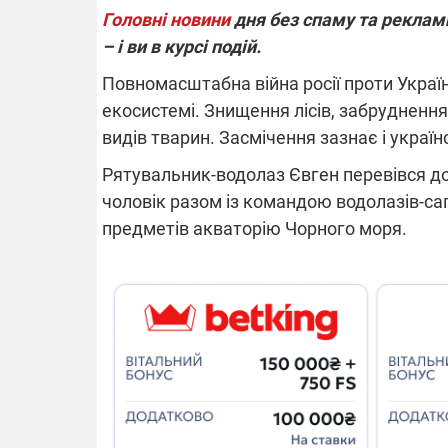
Головні новини
дня без спаму та реклами
– і ви в курсі подій.
Повномасштабна війна росії проти Украї
екосистемі. Знищення лісів, забрудненн
видів тварин. Засмічення зазнає і украї
Рятувальник-водолаз Євген перевівся д
чоловік разом із командою водолазів-са
предметів акваторію Чорного моря.