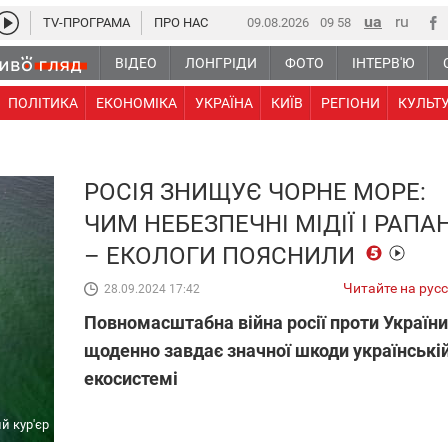
TV-ПРОГРАМА
ПРО НАС
09.08.2026
09:58
ВІДЕО
ЛОНГРІДИ
ФОТО
ІНТЕРВ'Ю
ПОЛІТИКА
ЕКОНОМІКА
УКРАЇНА
КИЇВ
РЕГІОНИ
КУЛЬТ
РОСІЯ ЗНИЩУЄ ЧОРНЕ МОРЕ:
ЧИМ НЕБЕЗПЕЧНІ МІДІЇ І РАПА
– ЕКОЛОГИ ПОЯСНИЛИ
Читайте на рус
28.09.2024 17:42
Повномасштабна війна росії проти України
щоденно завдає значної шкоди українські
екосистемі
й кур'єр