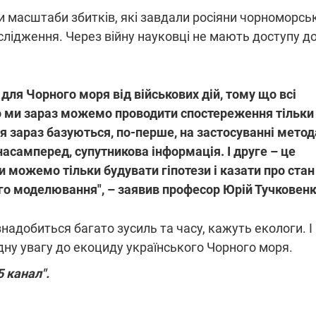
и масштаби збитків, які завдали росіяни чорноморсь
слідження. Через війну науковці не мають доступу д
для Чорного моря від військових дій, тому що всі
то ми зараз можемо проводити спостереження тільки
ння зараз базуються, по-перше, на застосуванні метод
насамперед, супутникова інформація. І друге – це
можемо тільки будувати гіпотези і казати про стан 
ого моделювання", – заявив професор Юрій Тучковенк
адобиться багато зусиль та часу, кажуть екологи. І
ну увагу до екоциду українського Чорного моря.
5 канал".