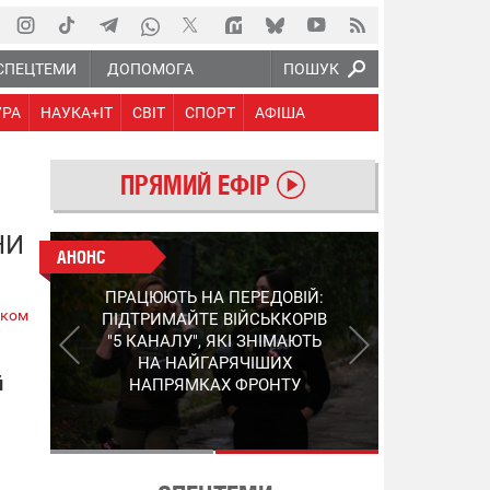
СПЕЦТЕМИ
ДОПОМОГА
ПОШУК
УРА
НАУКА+IT
СВІТ
СПОРТ
АФІША
ПРЯМИЙ ЕФІР
НИ
АНОНС
АНОНС
КІНЕЦЬ ВОРОЖИМ
ПРАЦЮЮТЬ НА ПЕРЕДОВІЙ:
"МОЛНІЯМ" ТА FPV: ЯК
ском
ПІДТРИМАЙТЕ ВІЙСЬККОРІВ
УКРАЇНСЬКИЙ STEP-3
"5 КАНАЛУ", ЯКІ ЗНІМАЮТЬ
ЗМІНЮЄ ПРАВИЛА ГРИ –
НА НАЙГАРЯЧІШИХ
ПОДРОБИЦІ ПРО
й
НАПРЯМКАХ ФРОНТУ
ПЕРЕХОПЛЮВАЧ