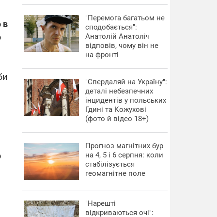
"Перемога багатьом не
 в
сподобається":
о
Анатолій Анатоліч
відповів, чому він не
на фронті
би
"Спєрдаляй на Україну":
деталі небезпечних
інцидентів у польських
Гдині та Кожухові
(фото й відео 18+)
Прогноз магнітних бур
о
на 4, 5 і 6 серпня: коли
стабілізується
геомагнітне поле
"Нарешті
відкриваються очі":