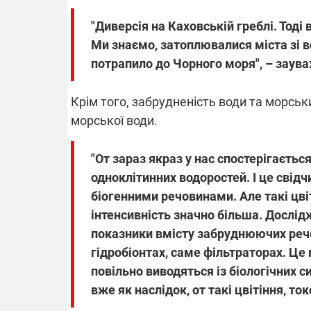
"Диверсія на Каховській греблі. Тоді
Ми знаємо, затоплювалися міста зі 
потрапило до Чорного моря", – заува
Крім того, забрудненість води та морськ
морської води.
"От зараз якраз у нас спостерігаєтьс
одноклітинних водоростей. І це свідч
біогенними речовинами. Але такі цвіті
інтенсивність значно більша. Дослід
показники вмісту забруднюючих речо
гідробіонтах, саме фільтраторах. Це 
повільно виводяться із біологічних с
вже як наслідок, от такі цвітіння, то