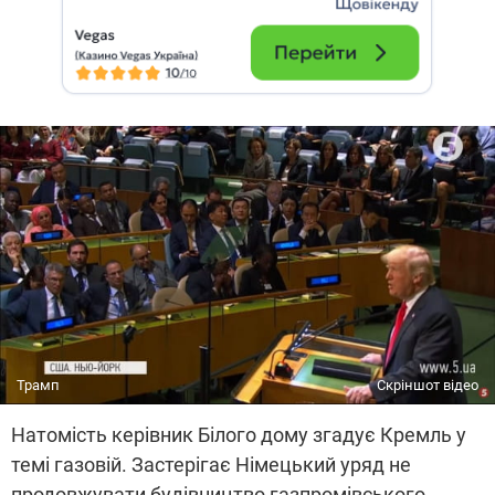
Трамп
Скріншот відео
Натомість керівник Білого дому згадує Кремль у
темі газовій. Застерігає Німецький уряд не
продовжувати будівництво газпромівського