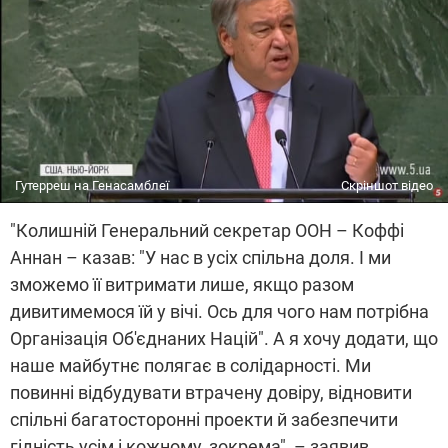
Гутерреш на Генасамблеї
Скріншот відео
"Колишній Генеральний секретар ООН – Коффі
Аннан – казав: "У нас в усіх спільна доля. І ми
зможемо її витримати лише, якщо разом
дивитимемося їй у вічі. Ось для чого нам потрібна
Організація Об'єднаних Націй". А я хочу додати, що
наше майбутнє полягає в солідарності. Ми
повинні відбудувати втрачену довіру, відновити
спільні багатосторонні проекти й забезпечити
гідність усім і кожному, зокрема", – заявив