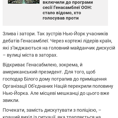
включили до програми
сесії Генасамблеї ООН:
стало відомо, хто
голосував проти
Злива і затори. Так зустрів Нью-Йорк учасників
дебатів Генасамблеї. Через кортежі лідерів країн,
які з’їжджаються на головний майданчик дискусій
– вулиці міста в заторах.
Відкриває Генасабмлею, зокрема, й
американський президент. Для того, щоб
господар Білого дому потрапив до приміщення
Організації Об’єднаних Націй перекрили половину
Нью-Йорка. Але місцеві мешканці до цього вже
звикли.
Почекати, замість дискутувати з поліцією, –
кращий вихід із ситуації, яка трапляється на