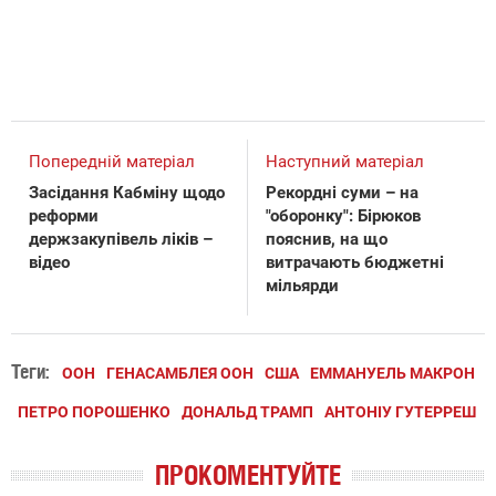
Попередній матеріал
Наступний матеріал
Засідання Кабміну щодо
Рекордні суми – на
реформи
"оборонку": Бірюков
держзакупівель ліків –
пояснив, на що
відео
витрачають бюджетні
мільярди
Теги:
ООН
ГЕНАСАМБЛЕЯ ООН
США
ЕММАНУЕЛЬ МАКРОН
ПЕТРО ПОРОШЕНКО
ДОНАЛЬД ТРАМП
АНТОНІУ ГУТЕРРЕШ
ПРОКОМЕНТУЙТЕ