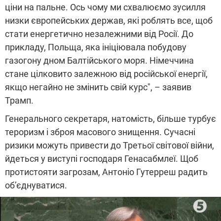
ціни на пальне. Ось чому ми схвалюємо зусилля
низки європейських держав, які роблять все, щоб
стати енергетично незалежними від Росії. До
прикладу, Польща, яка ініціювала побудову
газогону дном Балтійського моря. Німеччина
стане цілковито залежною від російської енергії,
якщо негайно не змінить свій курс", – заявив
Трамп.
Генерального секретаря, натомість, більше турбує
тероризм і зброя масового знищення. Сучасні
ризики можуть привести до Третьої світової війни,
йдеться у виступі господаря Генасабмлеї. Щоб
протистояти загрозам, Антоніо Гутерреш радить
об’єднуватися.