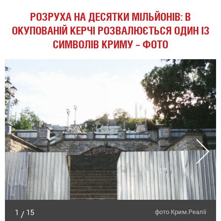
РОЗРУХА НА ДЕСЯТКИ МІЛЬЙОНІВ: В
ОКУПОВАНІЙ КЕРЧІ РОЗВАЛЮЄТЬСЯ ОДИН ІЗ
СИМВОЛІВ КРИМУ – ФОТО
1
15
фото Крим.Реалії
/