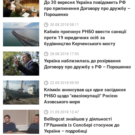
До 30 вересня Україна повідомить РФ
про припинення Договору про дружбу –
Порошенко
30.08.2018 08:11
Кабмін пропонує РНБО ввести санкції
проти 19 юридичних осіб за
будівництво Керченського мосту
28.08.2018 17:55
Україна наблизилась до розірвання
Договору про дружбу з РФ – Порошенко
22.09.2018 09:59
Клімкін анонсував ще одне засідання
РНБО щодо "квазіокупації" Росією
Азовського моря
21.09.2018 12:47
Bellingcat знайшов у діяльності
ГРУшників із Солсбері стосунок до
України – подробиці