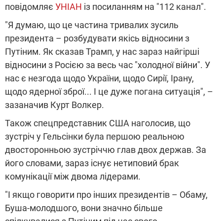
повідомляє
УНІАН
із посиланням на "112 канал".
"Я думаю, що це частина тривалих зусиль
президента – розбудувати якісь відносини з
Путіним. Як сказав Трамп, у нас зараз найгірші
відносини з Росією за весь час "холодної війни". У
нас є незгода щодо України, щодо Сирії, Ірану,
щодо ядерної зброї... І це дуже погана ситуація", –
зазаначив Курт Волкер.
Також спецпредставник США наголосив, що
зустріч у Гельсінки була першою реальною
двосторонньою зустріччю глав двох держав. За
його словами, зараз існує нетиповий брак
комунікації між двома лідерами.
"І якщо говорити про інших президентів – Обаму,
Буша-молодшого, вони значно більше