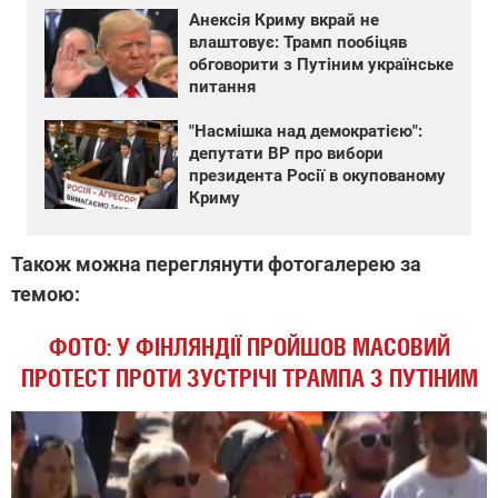
Анексія Криму вкрай не
влаштовує: Трамп пообіцяв
обговорити з Путіним українське
питання
"Насмішка над демократією":
депутати ВР про вибори
президента Росії в окупованому
Криму
Також можна переглянути фотогалерею за
темою:
ФОТО: У ФІНЛЯНДІЇ ПРОЙШОВ МАСОВИЙ
ПРОТЕСТ ПРОТИ ЗУСТРІЧІ ТРАМПА З ПУТІНИМ