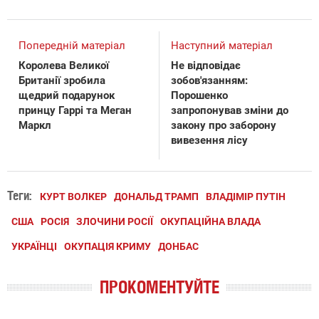
Попередній матеріал
Наступний матеріал
Королева Великої
Не відповідає
Британії зробила
зобов'язанням:
щедрий подарунок
Порошенко
принцу Гаррі та Меган
запропонував зміни до
Маркл
закону про заборону
вивезення лісу
Теги:
КУРТ ВОЛКЕР
ДОНАЛЬД ТРАМП
ВЛАДІМІР ПУТІН
США
РОСІЯ
ЗЛОЧИНИ РОСІЇ
ОКУПАЦІЙНА ВЛАДА
УКРАЇНЦІ
ОКУПАЦІЯ КРИМУ
ДОНБАС
ПРОКОМЕНТУЙТЕ