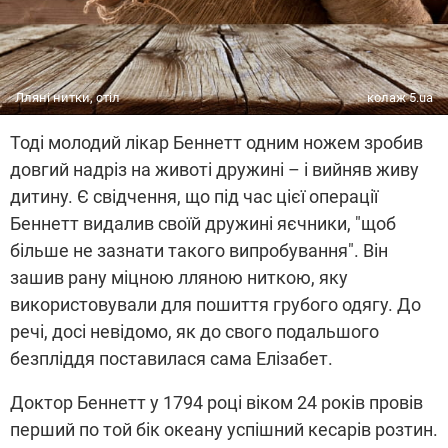
Лляні нитки, стіл
колаж 5.ua
Тоді молодий лікар Беннетт одним ножем зробив
довгий надріз на животі дружині – і вийняв живу
дитину. Є свідчення, що під час цієї операції
Беннетт видалив своїй дружині яєчники, "щоб
більше не зазнати такого випробування". Він
зашив рану міцною лляною ниткою, яку
використовували для пошиття грубого одягу. До
речі, досі невідомо, як до свого подальшого
безпліддя поставилася сама Елізабет.
Доктор Беннетт у 1794 році віком 24 років провів
перший по той бік океану успішний кесарів розтин.