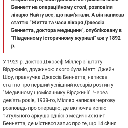
Беннетт на операційному столі, розповіли
лікарю Найту все, що пам'ятали. А він написав
статтю "Життя та часи лікаря Джессіа
Беннетта, доктора медицини", опубліковану в
"Південному історичному журналі" аж у 1892
р.
У 1929 р. доктор Джозеф Міллер зі штату
Вірджинія, дружиною якого була Метті Джейн
Шоу, правнучка Джессіа Беннетта, написав
статтю про перший успішний кесарів розтин у
"Медичному щомісячнику Вірджинії". Через
дев'ять років, 1938-го, Міллер написав чергову
розповідь про операцію, де включив копію
титульного аркуша однієї з медичних книг
Беннетта, де містився запис про те, що 14 січня