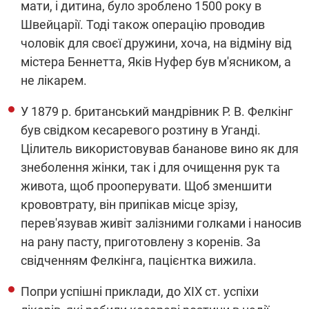
мати, і дитина, було зроблено 1500 року в
Швейцарії. Тоді також операцію проводив
чоловік для своєї дружини, хоча, на відміну від
містера Беннетта, Яків Нуфер був м'ясником, а
не лікарем.
У 1879 р. британський мандрівник Р. В. Фелкінг
був свідком кесаревого розтину в Уганді.
Цілитель використовував бананове вино як для
знеболення жінки, так і для очищення рук та
живота, щоб прооперувати. Щоб зменшити
крововтрату, він припікав місце зрізу,
перев'язував живіт залізними голками і наносив
на рану пасту, приготовлену з коренів. За
свідченням Фелкінга, пацієнтка вижила.
Попри успішні приклади, до ХІХ ст. успіхи