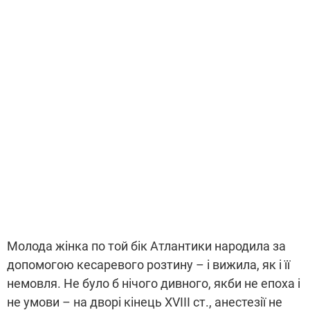
Молода жінка по той бік Атлантики народила за
допомогою кесаревого розтину – і вижила, як і її
немовля. Не було б нічого дивного, якби не епоха і
не умови – на дворі кінець XVIII ст., анестезії не