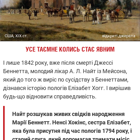
США, ХІХ ст.
відкриті джерела
УСЕ ТАЄМНЕ КОЛИСЬ СТАЄ ЯВНИМ
І лише 1842 року, вже після смерті Джессі
Беннетта, молодий лікар А. Л. Найт із Мейсона,
який до того ж виріс по сусідству з Беннеттами,
дізнався історію пологів Елізабет Хогг. І вирішив
будь-що відновити справедливість.
Найт розшукав живих свідків народження
Марії Беннетт. Ненсі Хокінс, сестра Елізабет,
яка була присутня під час пологів 1794 року, і
старий слуга, який допомагав тримати місіс