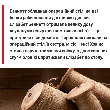
Беннетт обладнав операційний стіл: на дві
бочки раби поклали дві широкі дошки.
Елізабет Беннетт отримала велику дозу
лаудануму (спиртова настоянка опію) – і це
притупило її свідомість. Породіллю поклали на
операційний стіл, її сестра, місіс Ненсі Хокінс,
стояла поряд, тримаючи свічку, а двоє сильних
слуг-чоловіків притискали Елізабет до столу.