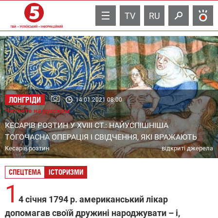
TV
RU
ЛОНГРІДИ
14.01.2021 08:00
Читайте на русском
КЕСАРІВ РОЗТИН У XVIII СТ.: НАЙУСПІШНІША
ТОГОЧАСНА ОПЕРАЦІЯ І СВІДЧЕННЯ, ЯКІ ВРАЖАЮТЬ
Кесарів розтин
відкриті джерела
СПЕЦТЕМА
ІСТОРИЗМИ
1
4 січня 1794 р. американський лікар
допомагав своїй дружині народжувати – і,