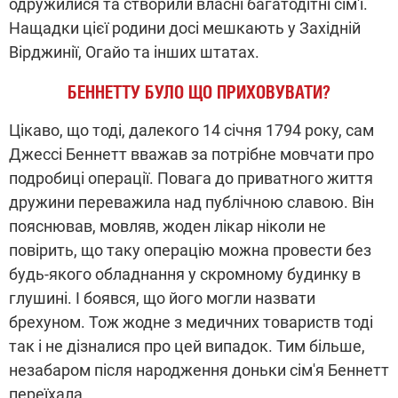
одружилися та створили власні багатодітні сім'ї.
Нащадки цієї родини досі мешкають у Західній
Вірджинії, Огайо та інших штатах.
БЕННЕТТУ БУЛО ЩО ПРИХОВУВАТИ?
Цікаво, що тоді, далекого 14 січня 1794 року, сам
Джессі Беннетт вважав за потрібне мовчати про
подробиці операції. Повага до приватного життя
дружини переважила над публічною славою. Він
пояснював, мовляв, жоден лікар ніколи не
повірить, що таку операцію можна провести без
будь-якого обладнання у скромному будинку в
глушині. І боявся, що його могли назвати
брехуном. Тож жодне з медичних товариств тоді
так і не дізналися про цей випадок. Тим більше,
незабаром після народження доньки сім'я Беннетт
переїхала.