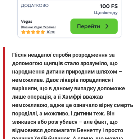
Після невдалої спроби розродження за
допомогою щипців стало зрозуміло, що
народження дитини природним шляхом –
неможливе. Двоє лікарів порадилися і
вирішили, що в даному випадку допоможе
лише операція, а її Хамфрі вважав
неможливою, адже це означало вірну смерть
породіллі, а можливо, і дитини теж. Він
злякався або розгубився – але факт, що
відмовився допомагати Беннетту і просто
покинув їхній будинок. А єдине, що можна