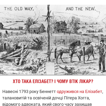
Дикий Захід, США
telegra.ph
ХТО ТАКА ЕЛІЗАБЕТ? І ЧОМУ ВТІК ЛІКАР?
Навесні 1793 року Беннетт
одружився на Елізабет
,
талановитій та освіченій дочці Пітера Хогга,
відомого адвоката, який свого часу захищав