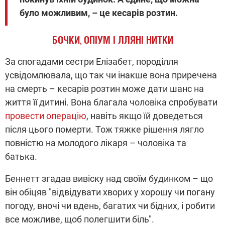
було можливим, – це кесарів розтин.
БОЧКИ, ОПІУМ І ЛЛЯНІ НИТКИ
За спогадами сестри Елізабет, породілля
усвідомлювала, що так чи інакше вона приречена
на смерть – кесарів розтин може дати шанс на
життя її дитині. Вона благала чоловіка спробувати
провести операцію
, навіть якщо їй доведеться
після цього померти. Тож тяжке рішення лягло
повністю на молодого лікаря – чоловіка та
батька.
Беннетт згадав вивіску над своїм будинком – що
він обіцяв "відвідувати хворих у хорошу чи погану
погоду, вночі чи вдень, багатих чи бідних, і робити
все можливе, щоб полегшити біль".