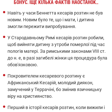
БОНУС. ІЩЕ КІЛЬКА ФАКТІВ НАОСТАНОК...
Навіть у часи Беннетта кесарів розтин не був
новим. Новим було те, що і мати, і дитина
змогли пережити випробування.
У Стародавньому Римі кесарів розтин робили,
щоб вийняти дитину з утроби померлої під час
пологів матері. За римськими законами VIII ст.
до н. е, в разі загибелі жінки ця процедура була
обов'язковою.
Покровителем кесаревого розтину є
Африканський Кесарій, молодий диякон,
замучений у Террачіні, бо змінив язичницьку
віру на християнство.
Перший в історії кесарів розтин, коли вижили і