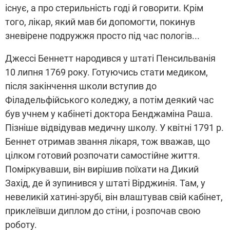
існує, а про стерильність годі й говорити. Крім
того, лікар, який мав би допомогти, покинув
зневірене подружжя просто під час пологів...
Джессі Беннетт народився у штаті Пенсильванія
10 липня 1769 року. Готуючись стати медиком,
після закінчення школи вступив до
Філадельфійського коледжу, а потім деякий час
був учнем у кабінеті доктора Бенджаміна Раша.
Пізніше відвідував медичну школу. У квітні 1791 р.
Беннет отримав звання лікаря, тож вважав, що
цілком готовий розпочати самостійне життя.
Поміркувавши, він вирішив поїхати на Дикий
Захід, де й зупинився у штаті Вірджинія.
Там, у
невеликій хатині-зрубі, він влаштував свій кабінет,
приклеївши диплом до стіни, і розпочав свою
роботу.