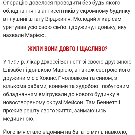
Операцію довелося проводити без будь-якого
обладнання та антисептиків у скромному будинку
в глушині штату Вірджинія. М
олодий лікар сам
урятував усю свою сім'ю: і дружину, і доньку, яку
назвали Марією.
ЖИЛИ ВОНИ ДОВГО І ЩАСЛИВО?
У 1797 р. лікар Джессі Беннетт зі своєю дружиною
Елізабет і донькою Марією, а також сестрою його
дружини місіс Хокінс, її чоловіком та сином, з
кількома рабами, конями та худобою і побутовим
обладнанням емігрували до нового будинку в
новоствореному окрузі Мейсон. Там Беннетт і
прожив решту свого життя, займаючись
медициною.
Його ім'я стало відомим на багато миль навколо,