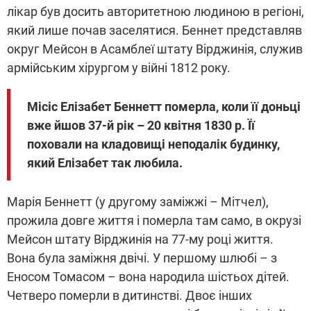
лікар був досить авторитетною людиною в регіоні,
який лише почав заселятися. Беннет представляв
округ Мейсон в Асамблеї штату Вірджинія, служив
армійським хірургом у війні 1812 року.
Місіс Елізабет Беннетт померла, коли її доньці
вже йшов 37-й рік – 20 квітня 1830 р. Її
поховали на кладовищі неподалік будинку,
який Елізабет так любила.
Марія Беннетт (у другому заміжжі – Мітчел),
прожила довге життя і померла там само, в окрузі
Мейсон штату Вірджинія на 77-му році життя.
Вона була заміжня двічі. У першому шлюбі – з
Еносом Томасом – вона народила шістьох дітей.
Четверо померли в дитинстві. Двоє інших