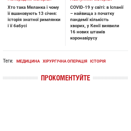
Хто така Меланка і чому
COVID-19 у світі: в Іспанії
її вшановують 13 січня:
– найвища з початку
історія знатної римлянки
пандемії кількість
і її бабусі
хворих, у Кенії виявили
16 нових штамів
коронавірусу
Теги:
МЕДИЦИНА
ХІРУРГІЧНА ОПЕРАЦІЯ
ІСТОРІЯ
ПРОКОМЕНТУЙТЕ