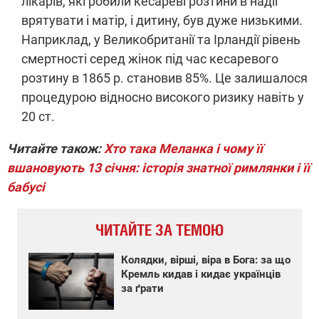
лікарів, які робили кесареві розтини в надії
врятувати і матір, і дитину, був дуже низькими.
Наприклад, у Великобританії та Ірландії рівень
смертності серед жінок під час кесаревого
розтину в 1865 р. становив 85%. Це залишалося
процедурою відносно високого ризику навіть у
20 ст.
Читайте також:
Хто така Меланка і чому її
вшановують 13 січня: історія знатної римлянки і її
бабусі
ЧИТАЙТЕ ЗА ТЕМОЮ
Колядки, вірші, віра в Бога: за що
Кремль кидав і кидає українців
за ґрати