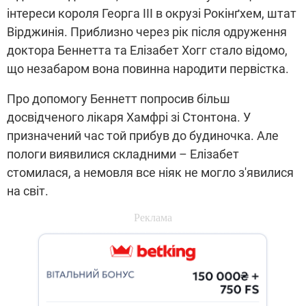
інтереси короля Георга ІІІ в окрузі Рокінґхем, штат
Вірджинія. Приблизно через рік після одруження
доктора Беннетта та Елізабет Хогг стало відомо,
що незабаром вона повинна народити первістка.
Про допомогу Беннетт попросив більш
досвідченого лікаря Хамфрі зі Стонтона. У
призначений час той прибув до будиночка. Але
пологи виявилися складними – Елізабет
стомилася, а немовля все ніяк не могло з'явилися
на світ.