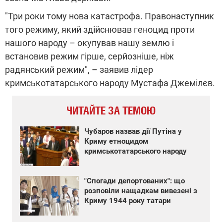
"Три роки тому нова катастрофа. Правонаступник
того режиму, який здійснював геноцид проти
нашого народу – окупував нашу землю і
встановив режим гірше, серйозніше, ніж
радянський режим", – заявив лідер
кримськотатарського народу Мустафа Джемілєв.
ЧИТАЙТЕ ЗА ТЕМОЮ
Чубаров назвав дії Путіна у
Криму етноцидом
кримськотатарського народу
"Спогади депортованих": що
розповіли нащадкам вивезені з
Криму 1944 року татари