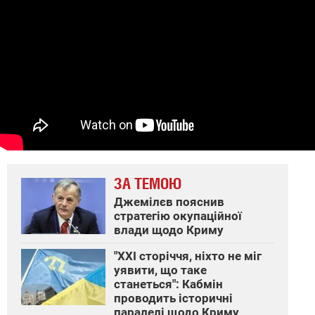
ЗА ТЕМОЮ
Джемілєв пояснив
стратегію окупаційної
влади щодо Криму
"ХХІ сторіччя, ніхто не міг
уявити, що таке
станеться": Кабмін
проводить історичні
паралелі щодо Криму