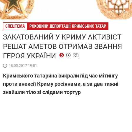
Орден "Золота зірка", мініатюра ордену "Золота зірка",
depo.ua
"Орден Держави"
СПЕЦТЕМА
РОКОВИНИ ДЕПОРТАЦІЇ КРИМСЬКИХ ТАТАР
ЗАКАТОВАНИЙ У КРИМУ АКТИВІСТ
РЕШАТ АМЕТОВ ОТРИМАВ ЗВАННЯ
ГЕРОЯ УКРАЇНИ
18.05.2017 19:01
Кримського татарина викрали під час мітингу
проти анексії Криму росіянами, а за два тижні
знайшли тіло зі слідами тортур