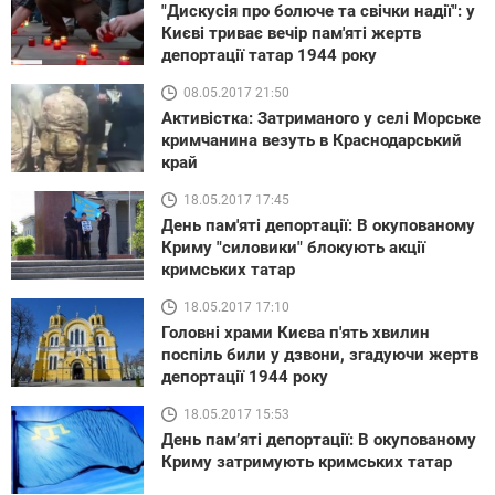
"Дискусія про болюче та свічки надії": у
Києві триває вечір пам'яті жертв
депортації татар 1944 року
08.05.2017 21:50
Активістка: Затриманого у селі Морське
кримчанина везуть в Краснодарський
край
18.05.2017 17:45
День пам'яті депортації: В окупованому
Криму "силовики" блокують акції
кримських татар
18.05.2017 17:10
Головні храми Києва п'ять хвилин
поспіль били у дзвони, згадуючи жертв
депортації 1944 року
18.05.2017 15:53
День пам’яті депортації: В окупованому
Криму затримують кримських татар