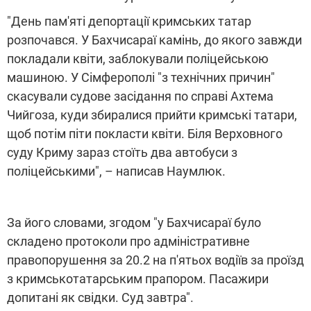
"День пам'яті депортації кримських татар
розпочався. У Бахчисараї камінь, до якого завжди
покладали квіти, заблокували поліцейською
машиною. У Сімферополі "з технічних причин"
скасували судове засідання по справі Ахтема
Чийгоза, куди збиралися прийти кримські татари,
щоб потім піти покласти квіти. Біля Верховного
суду Криму зараз стоїть два автобуси з
поліцейськими", – написав Наумлюк.
За його словами, згодом "у Бахчисараї було
складено протоколи про адміністративне
правопорушення за 20.2 на п'ятьох водіїв за проїзд
з кримськотатарським прапором. Пасажири
допитані як свідки. Суд завтра".