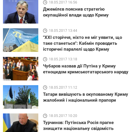
18.05.2017 16:56
Джемілєв пояснив стратегію
окупаційної влади щодо Криму
18.05.2017 13:44
"ХХІ сторіччя, ніхто не міг уявити, що
таке станеться": Кабмін проводить
історичні паралелі щодо Криму
18.05.2017 13:18
Чубаров назвав дії Путіна у Криму
етноцидом кримськотатарського народу
18.05.2017 11:12
Татари вивішують в окупованому Криму
жалобний і національний прапори
18.05.2017 10:20
Турчинов: Путінська Росія прагне
знищити національну свідомість