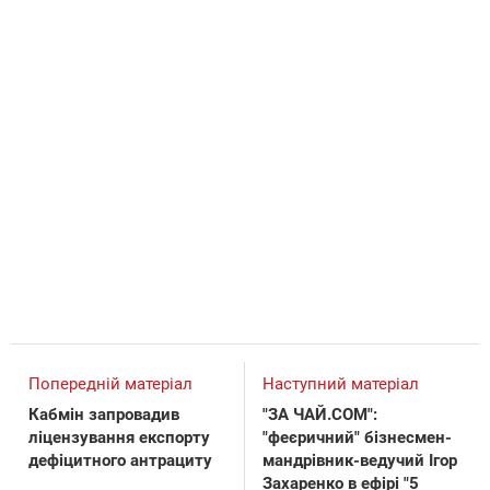
Попередній матеріал
Наступний матеріал
Кабмін запровадив
"ЗА ЧАЙ.COM":
ліцензування експорту
"феєричний" бізнесмен-
дефіцитного антрациту
мандрівник-ведучий Ігор
Захаренко в ефірі "5