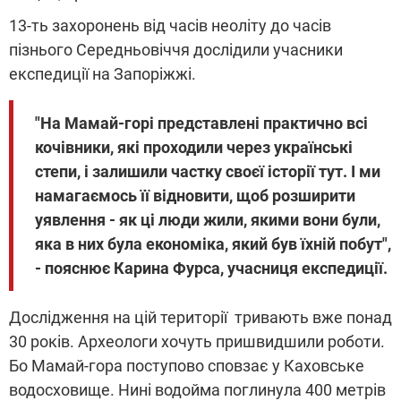
13-ть захоронень від часів неоліту до часів
пізнього Середньовіччя дослідили учасники
експедиції на Запоріжжі.
"На Мамай-горі представлені практично всі
кочівники, які проходили через українські
степи, і залишили частку своєї історії тут. І ми
намагаємось її відновити, щоб розширити
уявлення - як ці люди жили, якими вони були,
яка в них була економіка, який був їхній побут",
- пояснює Карина Фурса, учасниця експедиції.
Дослідження на цій території тривають вже понад
30 років. Археологи хочуть пришвидшили роботи.
Бо Мамай-гора поступово сповзає у Каховське
водосховище. Нині водойма поглинула 400 метрів