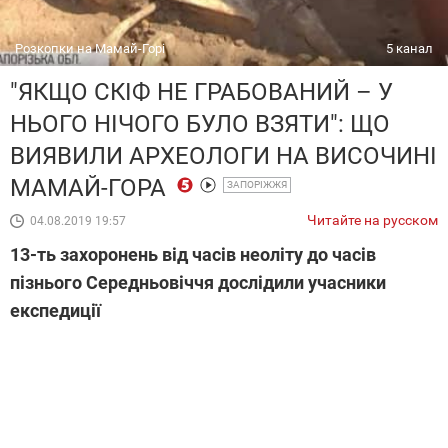
Розкопки на Мамай-Горі
5 канал
"ЯКЩО СКІФ НЕ ГРАБОВАНИЙ – У
НЬОГО НІЧОГО БУЛО ВЗЯТИ": ЩО
ВИЯВИЛИ АРХЕОЛОГИ НА ВИСОЧИНІ
МАМАЙ-ГОРА
ЗАПОРІЖЖЯ
Читайте на русском
04.08.2019 19:57
13-ть захоронень від часів неоліту до часів
пізнього Середньовіччя дослідили учасники
експедиції