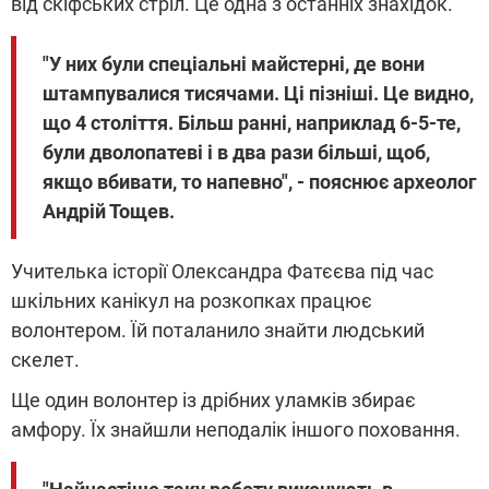
від скіфських стріл. Це одна з останніх знахідок.
"У них були спеціальні майстерні, де вони
штампувалися тисячами. Ці пізніші. Це видно,
що 4 століття. Більш ранні, наприклад 6-5-те,
були дволопатеві і в два рази більші, щоб,
якщо вбивати, то напевно", - пояснює археолог
Андрій Тощев.
Учителька історії Олександра Фатєєва під час
шкільних канікул на розкопках працює
волонтером. Їй поталанило знайти людський
скелет.
Ще один волонтер із дрібних уламків збирає
амфору. Їх знайшли неподалік іншого поховання.