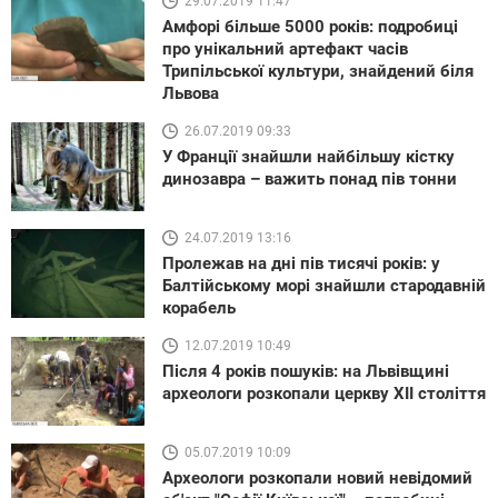
29.07.2019 11:47
Амфорі більше 5000 років: подробиці
про унікальний артефакт часів
Трипільської культури, знайдений біля
Львова
26.07.2019 09:33
У Франції знайшли найбільшу кістку
динозавра – важить понад пів тонни
24.07.2019 13:16
Пролежав на дні пів тисячі років: у
Балтійському морі знайшли стародавній
корабель
12.07.2019 10:49
Після 4 років пошуків: на Львівщині
археологи розкопали церкву XII століття
05.07.2019 10:09
Археологи розкопали новий невідомий