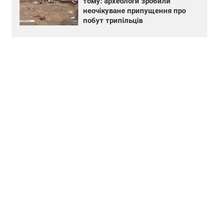
тому: археологи зробили
неочікуване припущення про
побут трипільців