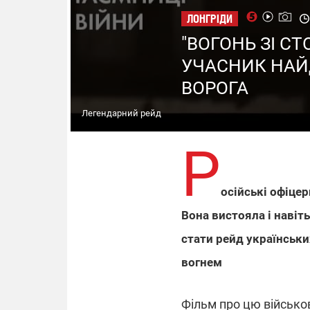
ЛОНГРІДИ
"ВОГОНЬ ЗІ С
УЧАСНИК НАЙД
ВОРОГА
Легендарний рейд
Р
осійські офіцер
Вона вистояла і навіт
стати рейд українських
вогнем
Фільм про цю військо