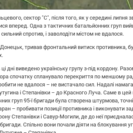
ьцевого, сектор "С", після того, як у середині липня
ися вперед. Одна з тактичних батальйонних груп ви
сильний спротив, і заволодіти містом не вдалося.
Б", Донецьк, тривав фронтальний витиск противника,
х.
 ці дні виведено українську групу з-під кордону. Разо
ра спочатку спланувало перекриття по меншому рад
зробити не вдалося – не вистачало сил. Надалі намаг
 Лутугина і Степанівки – до Красного Луча. Саме в цей
них груп 95-ї бригади була створена штурмова, точні
аран – пробивати позиції противника і виконувати за
рону Степанівки і Савур-Могили, де до неї приєднала
ї бригади. Спільно вони почали діяти на блокування 
 Лутугине – Степанівка.