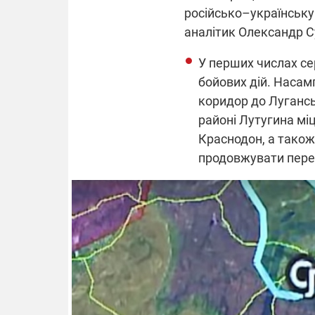
російсько–українську
аналітик Олександр Су
У перших числах се
бойових дій. Насам
коридор до Лугансь
районі Лутугина міц
Краснодон, а також 
продовжувати пере