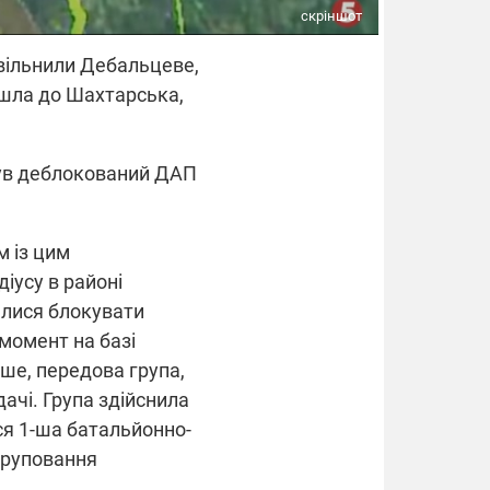
скріншот
 звільнили Дебальцеве,
йшла до Шахтарська,
 був деблокований ДАП
м із цим
іусу в районі
алися блокувати
 момент на базі
ше, передова група,
дачі. Група здійснила
ся 1-ша батальйонно-
угруповання