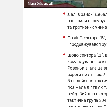
Мапа бойових дій
Далі в районі Дебал
наші сили просунул
та противник чинив 
По лінії сектора "
і продовжувався ру
Щодо сектора "Д", в
командування секто
Ровеньків, але це 
ворога по лінії від
батальйонно-тактич
яка мала діяти як т
рейд. Вийшла в сто
тактична група 30-
противника на лінії