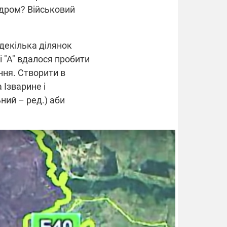
адром? Військовий
 декілька ділянок
і "А" вдалося пробити
ння. Створити в
 Ізварине і
ний – ред.) аби