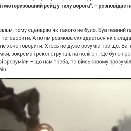
ії моторизований рейд у тилу ворога", – розповідає і
льм, тому сценарію як такого не було. Був певний п
и поговорити. А потім розмова складається як склада
 не хоче говорити. Хтось не дуже розуміє про що. Баг
ки, зокрема і реконструкції, на полігоні. Це було про
ві зрозуміли – що нам треба, по-військовому зрозумі
він.