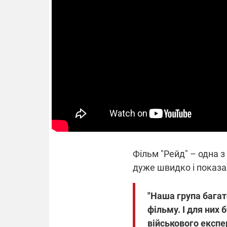
Фільм "Рейд" – одна з
дуже швидко і показал
"Наша група багат
фільму. І для них 
військового експе