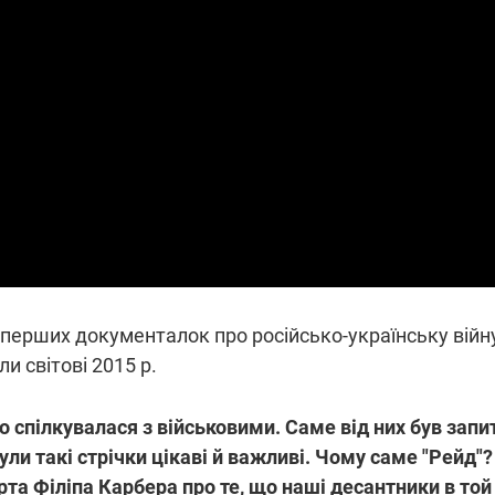
 перших документалок про російсько-українську війну
и світові 2015 р.
о спілкувалася з військовими. Саме від них був запи
були такі стрічки цікаві й важливі. Чому саме "Рейд"
рта Філіпа Карбера про те, що наші десантники в той