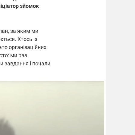
ніціатор зйомок
лан, за яким ми
ється. Хтось із
ато організаційних
сто: ми раз
ли завдання і почали