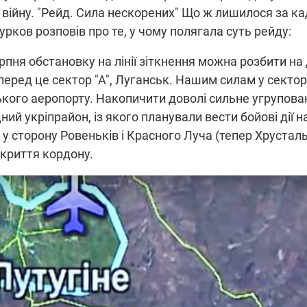
 війну. "Рейд. Сила нескорених" Що ж лишилося за к
рков розповів про те, у чому полягала суть рейду:
рпня обстановку на лінії зіткнення можна розбити на
перед це сектор "А", Луганськ. Нашим силам у сектор
кого аеропорту. Накопичити доволі сильне угрупова
ний укріпрайон, із якого планували вести бойові дії на
у сторону Ровеньків і Красного Луча (тепер Хрусталь
криття кордону.