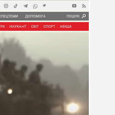
СПЕЦТЕМИ
ДОПОМОГА
ПОШУК
УРА
НАУКА+IT
СВІТ
СПОРТ
АФІША