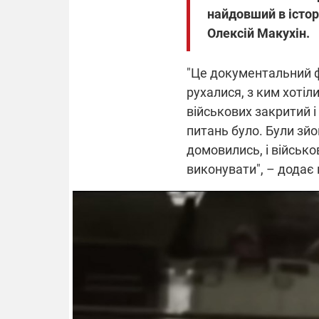
найдовший в істор
Олексій Макухін.
"Це документальний фі
рухалися, з ким хотіл
військових закритий і
питань було. Були зйом
домовились, і військо
виконувати", – додає 