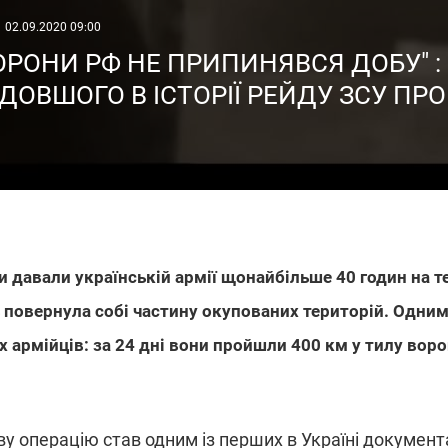
02.09.2020 09:00
ТОРОНИ РФ НЕ ПРИПИНЯВСЯ ДОБУ" :
ОВШОГО В ІСТОРІЇ РЕЙДУ ЗСУ ПРО
и давали українській армії щонайбільше 40 годин на те
ь повернула собі частину окупованих територій. Одни
 армійців: за 24 дні вони пройшли 400 км у тилу ворог
ву операцію став одним із перших в Україні докумен