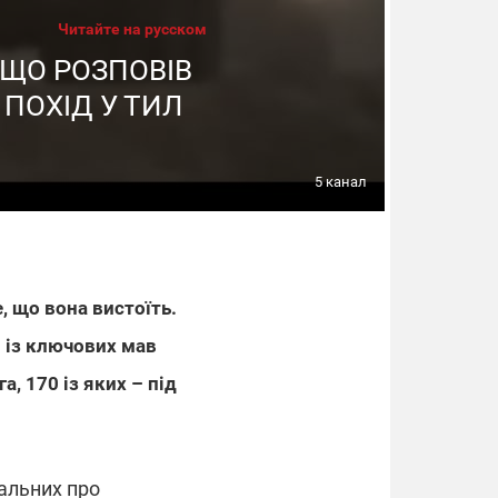
Читайте на русском
 ЩО РОЗПОВІВ
 ПОХІД У ТИЛ
5 канал
, що вона вистоїть.
м із ключових мав
а, 170 із яких – під
тальних про