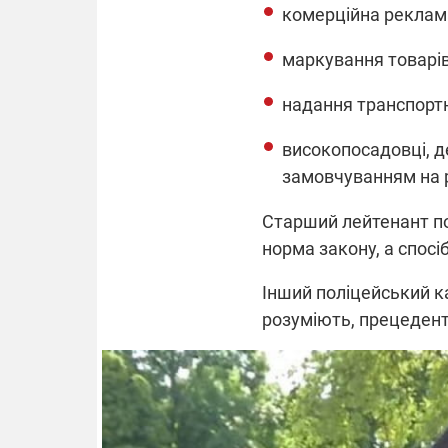
комерційна реклам
маркування товарів
надання транспортн
високопосадовці, д
замовчуванням на 
Старший лейтенант пол
норма закону, а спосі
Інший поліцейський ка
розуміють, прецеденті