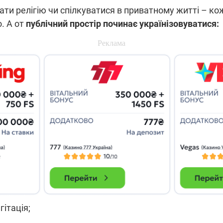
ти релігію чи спілкуватися в приватному житті – кож
. А от
публічний простір починає українізовуватися:
ітація;