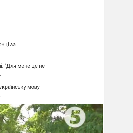
нці за
і: "Для мене це не
.
 українську мову
.