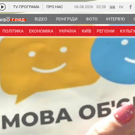
TV-ПРОГРАМА
ПРО НАС
06.08.2026
02:28
ВІДЕО
ЛОНГРІДИ
ФОТО
ІНТЕРВ'Ю
ПОЛІТИКА
ЕКОНОМІКА
УКРАЇНА
КИЇВ
РЕГІОНИ
КУЛЬТ