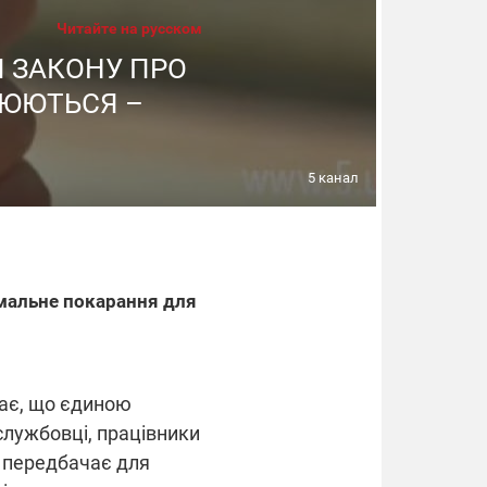
Читайте на русском
МИ ЗАКОНУ ПРО
РЮЮТЬСЯ –
5 канал
имальне покарання для
ає, що єдиною
службовці, працівники
н передбачає для