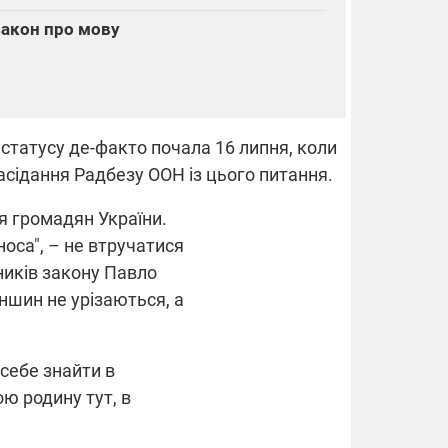
 закон про мову
статусу де-факто почала 16 липня, коли
засідання Радбезу ООН із цього питання.
я громадян України.
носа", – не втручатися
ників закону Павло
ншин не урізаються, а
себе знайти в
ою родину тут, в