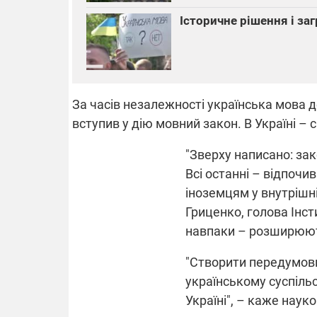
Історичне рішення і за
За часів незалежності українська мова 
вступив у дію мовний закон. В Україні –
"Зверху написано: за
Всі останні – відпочи
іноземцям у внутрішн
Гриценко, голова Інст
навпаки – розширюю
"Створити передумови
українському суспільс
Україні", – каже наук