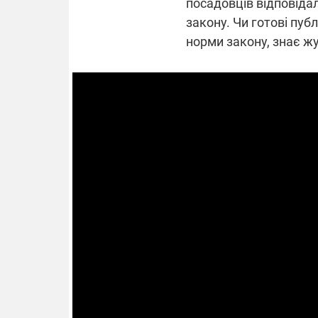
посадовців відповідал
закону. Чи готові пу
норми закону, знає жу