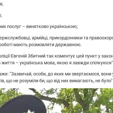
а;
;
их послуг – винятково українською;
ержслужбовці, армійці, прикордонники та правоохоро
роботі мають розмовляти державною.
іції Євгеній Збитний так коментує цей пункт у закон
б життя – українська мова, якою я завжди спілкуюся"
же: "Зазвичай, особи, до яких ми звертаємося, вони
в, що не розуміли би, що від них вимагають, не було"