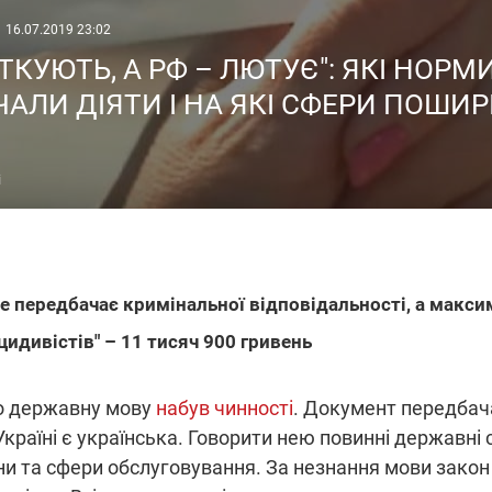
16.07.2019 23:02
ЯТКУЮТЬ, А РФ – ЛЮТУЄ": ЯКІ НОР
АЛИ ДІЯТИ І НА ЯКІ СФЕРИ ПОШИ
і
е передбачає кримінальної відповідальності, а макс
цидивістів" – 11 тисяч 900 гривень
ро державну мову
набув чинності
. Документ передбач
раїні є українська. Говорити нею повинні державні 
ини та сфери обслуговування. За незнання мови зако