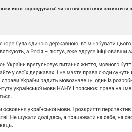
грози його торпедувати: чи готові політики захистити
де-юре була єдиною державною, втім набувати цього 
 святкують, а Росія – лютує, вже вдруге ініціювавши 
кон України врегульовує питання життя, мовного бутт
вайте у своїх державах. І не маєте права сюди сунути 
і справи України радить мовознавець, один із розроб
итуту української мови НАНУ. І пояснює: права нацме
ться.
 освоєння української мови. І розкриття перспектив 
тві. Не шукати долі десь, а працювати на себе, на св
овець.