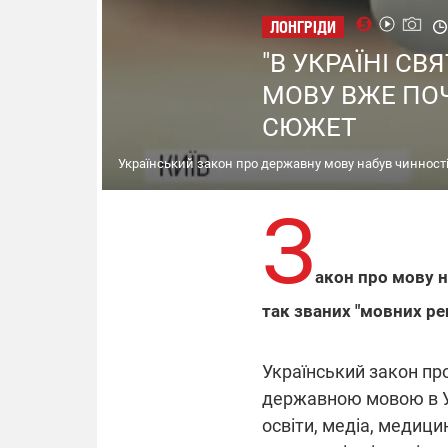
ЛОНГРІДИ
"В УКРАЇНІ СВ
МОВУ ВЖЕ ПОЧ
СЮЖЕТ
Український закон про державну мову набув чинност
З
акон про мову н
так званих "мовних ре
Український закон п
державною мовою в Ук
освіти, медіа, медиц