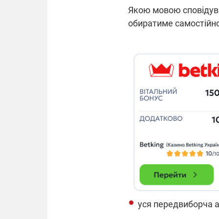
Якою мовою сповідува
обиратиме самостійно
уся передвиборча аг