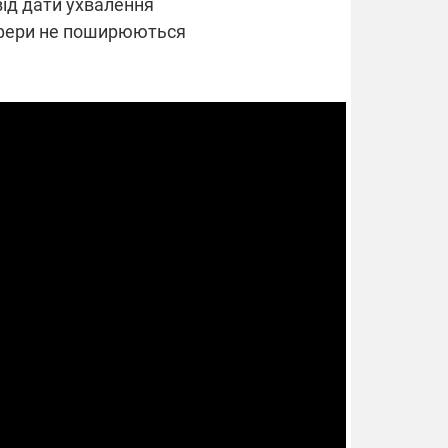
від дати ухвалення
 сфери не поширюються