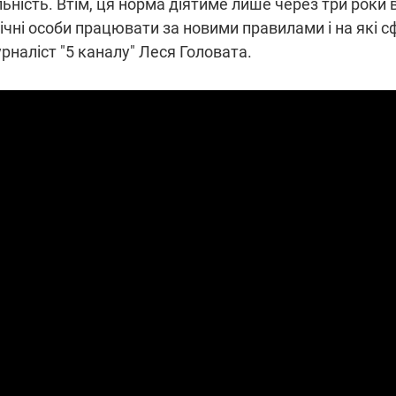
ьність. Втім, ця норма діятиме лише через три роки 
блічні особи працювати за новими правилами і на які
рналіст "5 каналу" Леся Головата.