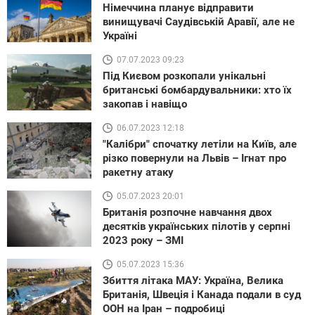
Німеччина планує відправити
винищувачі Саудівській Аравії, але не
Україні
07.07.2023 09:23
Під Києвом розкопали унікальні
британські бомбардувальники: хто їх
закопав і навіщо
06.07.2023 12:18
"Калібри" спочатку летіли на Київ, але
різко повернули на Львів – Ігнат про
ракетну атаку
05.07.2023 20:01
Британія розпочне навчання двох
десятків українських пілотів у серпні
2023 року – ЗМІ
05.07.2023 15:36
Збиття літака МАУ: Україна, Велика
Британія, Швеція і Канада подали в суд
ООН на Іран – подробиці