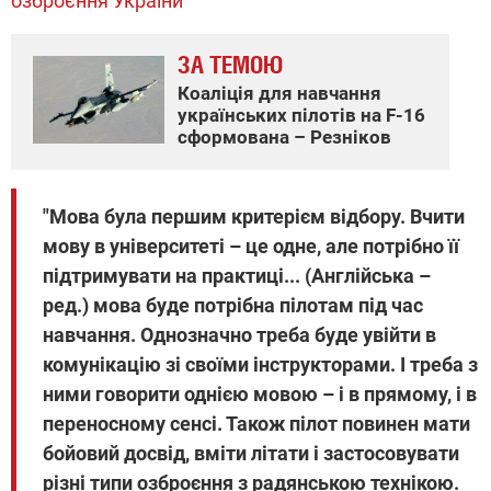
озброєння України
ЗА ТЕМОЮ
Коаліція для навчання
українських пілотів на F-16
сформована – Резніков
"Мова була першим критерієм відбору. Вчити
мову в університеті – це одне, але потрібно її
підтримувати на практиці... (Англійська –
ред.) мова буде потрібна пілотам під час
навчання. Однозначно треба буде увійти в
комунікацію зі своїми інструкторами. І треба з
ними говорити однією мовою – і в прямому, і в
переносному сенсі. Також пілот повинен мати
бойовий досвід, вміти літати і застосовувати
різні типи озброєння з радянською технікою.