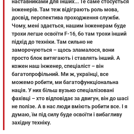
наставниками для інших... Те саме стосується
інженерів. Там теж відіграють роль мова,
досвід, перспектива проходження служби.
Чому, мені здається, нашим інженерам буде
трохи легше освоїти F-16, бо там трохи інший
підхід до техніки. Там сильно не
заморочуються – щось зламалося, вони
просто блок витягають і ставлять інший. А
кожен наш інженер, спеціаліст – він
багатопрофільний. Ми ж, українці, все
можемо робити, ми багатофункціональна
нація. У них більш вузько спеціалізовані
фахівці – хто відповідає за двигун, він до шасі
не полізе. А в нас люди вміють робити все. І я
думаю, їм під силу буде освоїти і вибагливу
західну техніку.