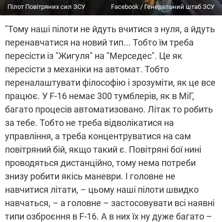
Пілот Повітряних сил ЗСУ
Facebook / Генеральний штаб ЗСУ
"Тому
наші пілоти не йдуть вчитися з нуля, а йдуть
перенавчатися на новий тип... Тобто їм треба
пересісти із "Жигуля" на "Мерседес". Це як
пересісти з механіки на автомат. Тобто
переналаштувати філософію і зрозуміти, як це все
працює. У F-16
немає 300 тумблерів, як в МіГ,
багато процесів автоматизовано. Літак то робить
за тебе. Тобто не треба відволікатися на
управління, а треба концентруватися на сам
повітряний бій, якщо такий є. Повітряні бої нині
проводяться дистанційно, тому нема потреби
знизу робити якісь маневри. І
головне не
навчитися літати, – цьому наші пілоти швидко
навчаться, – а головне – застосовувати всі наявні
типи озброєння в F-16. А в них їх ну дуже багато –