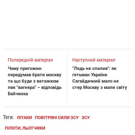
Попередній матеріал
Наступний матеріал
Чому пригожин
"Ледь не спалив": як
передумав брати москву
гетьман України
та що буде з ватажком
Сагайдачний мало не
пвк "вагнера" – відповідь
стер Москву з мапи світу
Бабченка
Теги:
ЛІТАКИ
ПОВІТРЯНІ СИЛИ ЗСУ
ЗСУ
ПІЛОТИ, ЛЬОТЧИКИ