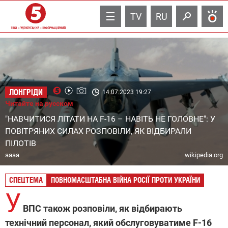
TV
RU
ЛОНГРІДИ
14.07.2023 19:27
Читайте на русском
"НАВЧИТИСЯ ЛІТАТИ НА F-16 – НАВІТЬ НЕ ГОЛОВНЕ": У
ПОВІТРЯНИХ СИЛАХ РОЗПОВІЛИ, ЯК ВІДБИРАЛИ
ПІЛОТІВ
аааа
wikipedia.org
СПЕЦТЕМА
ПОВНОМАСШТАБНА ВІЙНА РОСІЇ ПРОТИ УКРАЇНИ
У
ВПС також розповіли, як відбирають
технічний персонал, який обслуговуватиме F-16