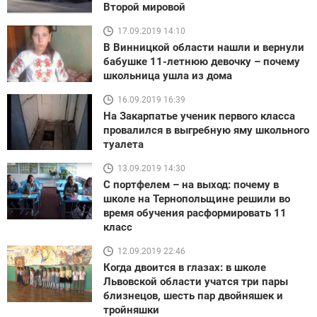
Второй мировой
17.09.2019 14:10
В Винницкой области нашли и вернули
бабушке 11-летнюю девочку – почему
школьница ушла из дома
16.09.2019 16:39
На Закарпатье ученик первого класса
провалился в выгребную яму школьного
туалета
13.09.2019 14:30
С портфелем – на выход: почему в
школе на Тернопольщине решили во
время обучения расформировать 11
класс
12.09.2019 22:46
Когда двоится в глазах: в школе
Львовской области учатся три пары
близнецов, шесть пар двойняшек и
тройняшки