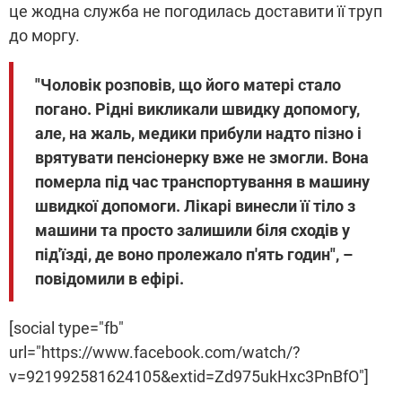
це жодна служба не погодилась доставити її труп
до моргу.
"Чоловік розповів, що його матері стало
погано. Рідні викликали швидку допомогу,
але, на жаль, медики прибули надто пізно і
врятувати пенсіонерку вже не змогли. Вона
померла під час транспортування в машину
швидкої допомоги. Лікарі винесли її тіло з
машини та просто залишили біля сходів у
під'їзді, де воно пролежало п'ять годин", –
повідомили в ефірі.
[social type="fb"
url="https://www.facebook.com/watch/?
v=921992581624105&extid=Zd975ukHxc3PnBfO"]