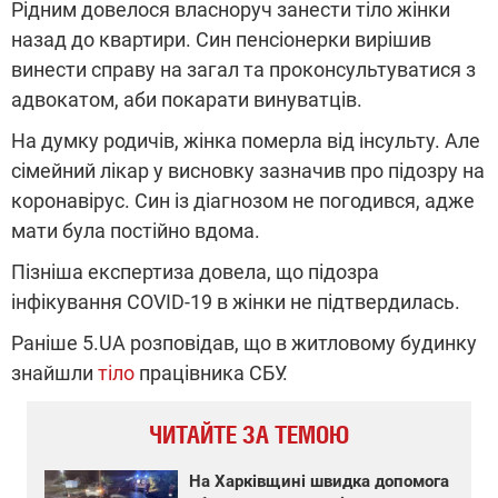
Рідним довелося власноруч занести тіло жінки
назад до квартири. Син пенсіонерки вирішив
винести справу на загал та проконсультуватися з
адвокатом, аби покарати винуватців.
На думку родичів, жінка померла від інсульту. Але
сімейний лікар у висновку зазначив про підозру на
коронавірус. Син із діагнозом не погодився, адже
мати була постійно вдома.
Пізніша експертиза довела, що підозра
інфікування COVID-19 в жінки не підтвердилась.
Раніше 5.UA розповідав, що в житловому будинку
знайшли
тіло
працівника СБУ.
ЧИТАЙТЕ ЗА ТЕМОЮ
На Харківщині швидка допомога