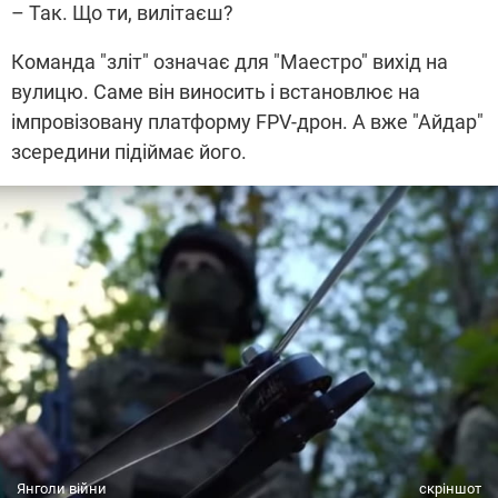
– Так. Що ти, вилітаєш?
Команда "зліт" означає для "Маестро" вихід на
вулицю. Саме він виносить і встановлює на
імпровізовану платформу FPV-дрон. А вже "Айдар"
зсередини підіймає його.
Янголи війни
скріншот