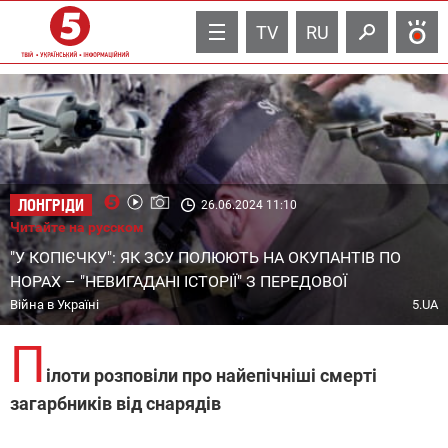
TV
RU
ЛОНГРІДИ
26.06.2024 11:10
Читайте на русском
"У КОПІЄЧКУ": ЯК ЗСУ ПОЛЮЮТЬ НА ОКУПАНТІВ ПО
НОРАХ – "НЕВИГАДАНІ ІСТОРІЇ" З ПЕРЕДОВОЇ
Війна в Україні
5.UA
П
ілоти розповіли про найепічніші смерті
загарбників від снарядів