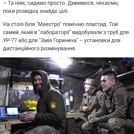
– Та ніяк, сидимо просто. Дивимося, чекаємо,
поки розвідка знайде цілі.
На столі біля "Маестро" помічаю пластид. Той
самий, який в "лабораторії" видобували з труб для
УР-77 або для "Змія Горинича" – установки для
дистанційного розмінування.