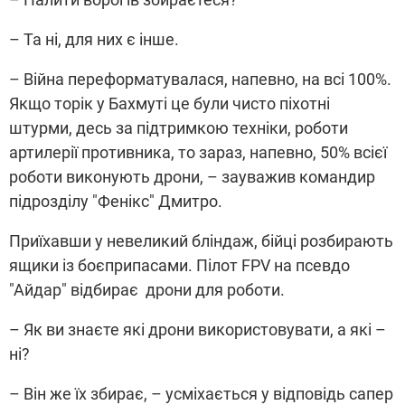
– Та ні, для них є інше.
–
Війна переформатувалася, напевно, на всі 100%.
Якщо торік у Бахмуті це були чисто піхотні
штурми, десь за підтримкою техніки, роботи
артилерії противника, то зараз, напевно, 50% всієї
роботи виконують дрони, – зауважив командир
підрозділу "Фенікс" Дмитро.
Приїхавши у невеликий бліндаж, бійці розбирають
ящики із боєприпасами. Пілот FPV на псевдо
"Айдар" відбирає дрони
для роботи.
– Як ви знаєте які дрони використовувати, а які –
ні?
– Він же їх збирає, – усміхається у відповідь сапер