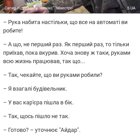
Сапер підрозділу "Фенікс" "Маестро"
5.UA
– Рука набита настільки, що все на автоматі ви
робите!
– А що, не перший раз. Як перший раз, то тільки
приїхав, пока вкурив. Хоча знову ж таки, руками
всю жизнь працював, так що...
– Так, чекайте, що ви руками робили?
– Я взагалі будівельник.
– У вас кар'єра пішла в бік.
– Так, щось пішло не так.
– Готово? – уточнює "Айдар".