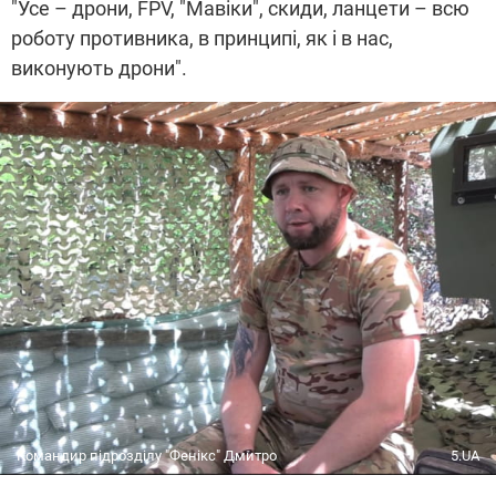
"Усе – дрони, FPV, "Мавіки", скиди, ланцети – всю
роботу противника, в принципі, як і в нас,
виконують дрони".
Командир підрозділу "Фенікс" Дмитро
5.UA