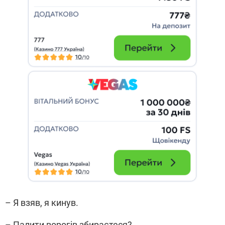
– Я взяв, я кинув.
– Палити ворогів збираєтеся?