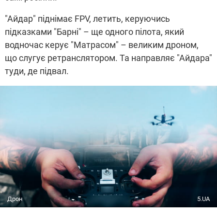
"Айдар" піднімає FPV, летить, керуючись
підказками "Барні" – ще одного пілота, який
водночас керує "Матрасом" – великим дроном,
що слугує ретранслятором. Та направляє "Айдара"
туди, де підвал.
Дрон
5.UA