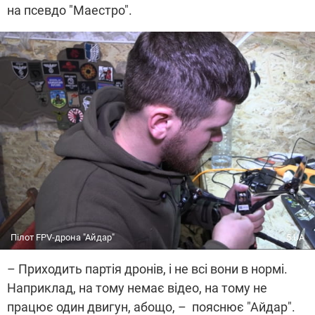
на псевдо "Маестро".
Пілот FPV-дрона "Айдар"
5.UA
– Приходить партія дронів, і не всі вони в нормі.
Наприклад, на тому немає відео, на тому не
працює один двигун, абощо, – пояснює "Айдар".