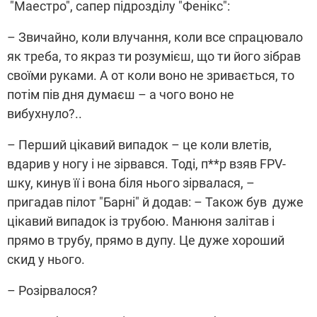
"Маестро",
сапер підрозділу "Фенікс":
– Звичайно, коли влучання, коли все спрацювало
як треба, то якраз ти розумієш, що ти його зібрав
своїми руками. А от коли воно не зривається, то
потім пів дня думаєш – а чого воно не
вибухнуло?..
– Перший цікавий випадок – це коли влетів,
вдарив у ногу і не зірвався. Тоді, п**р взяв FPV-
шку, кинув її і вона біля нього зірвалася, –
пригадав пілот "Барні" й
додав: – Також був
дуже
цікавий випадок із трубою. Манюня залітав і
прямо в трубу, прямо в дупу. Це дуже хороший
скид у нього.
– Розірвалося?