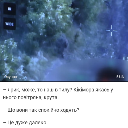
Окупант
5.UA
– Ярик, може, то наш в тилу? Кікімора якась у
нього повітряна, крута.
– Що вони так спокійно ходять?
– Це дуже далеко.