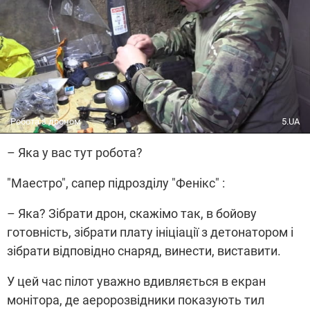
Робота з дроном
5.UA
– Яка у вас тут робота?
"Маестро", сапер підрозділу "Фенікс" :
– Яка? Зібрати дрон, скажімо так, в бойову
готовність, зібрати плату ініціації з детонатором і
зібрати відповідно снаряд, винести, виставити.
У цей час пілот уважно вдивляється в екран
монітора, де аеророзвідники показують тил