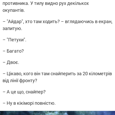
противника. У тилу видно рух декількох
окупантів.
– "Айдар", хто там ходить? – вглядаючись в екран,
запитую.
– "Петухи".
– Багато?
– Двоє.
– Цікаво, кого він там снайперить за 20 кілометрів
від лінії фронту?
– А це що, снайпер?
– Ну в кікіморі повністю.