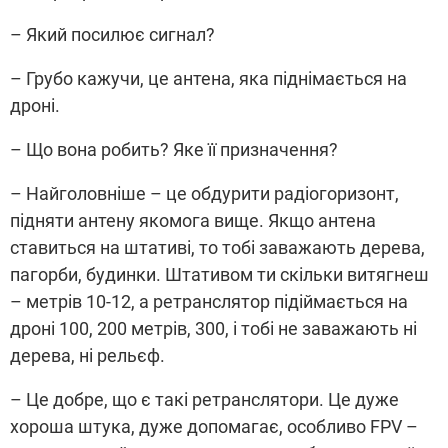
– Який посилює сигнал?
– Грубо кажучи, це антена, яка піднімається на
дроні.
– Що вона робить? Яке її призначення?
– Найголовніше – це обдурити радіогоризонт,
підняти антену якомога вище. Якщо антена
ставиться на штативі, то тобі заважають дерева,
пагорби, будинки. Штативом ти скільки витягнеш
– метрів 10-12, а ретранслятор підіймається на
дроні 100, 200 метрів, 300, і тобі не заважають ні
дерева, ні рельєф.
–
Це добре, що є такі ретранслятори. Це дуже
хороша штука, дуже допомагає, особливо FPV –