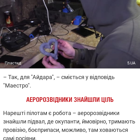
Пластид
5.UA
– Так, для "Айдара", – сміється у відповідь
"Маестро".
АЕРОРОЗВІДНИКИ ЗНАЙШЛИ ЦІЛЬ
Нарешті пілотам є робота – аеророзвідники
знайшли підвал, де окупанти, ймовірно, тримають
провізію, боєприпаси, можливо, там ховаються
самі росіяни.