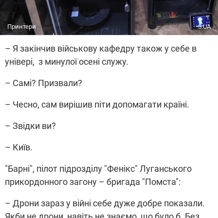
Принтери
5.UA
– Я закінчив військову кафедру також у себе в
універі, з минулої осені служу.
– Самі? Призвали?
– Чесно, сам вирішив піти допомагати країні.
– Звідки ви?
– Київ.
"Барні", пілот підрозділу "Фенікс" Луганського
прикордонного загону – бригада "Помста":
– Дрони зараз у війні себе дуже добре показали.
Якби не дрони, навіть не знаємо, що було б. Без