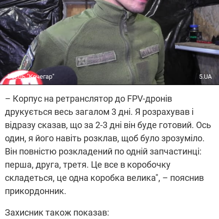
Боєць "Кочегар"
5.UA
–
Корпус на ретранслятор до FPV-дронів
друкується весь загалом 3 дні. Я розрахував і
відразу сказав, що за 2-3 дні він буде готовий. Ось
один, я його навіть розклав, щоб було зрозуміло.
Він повністю розкладений по одній запчастинці:
перша, друга, третя. Це все в коробочку
складеться, це одна коробка велика", – пояснив
прикордонник.
Захисник також показав: