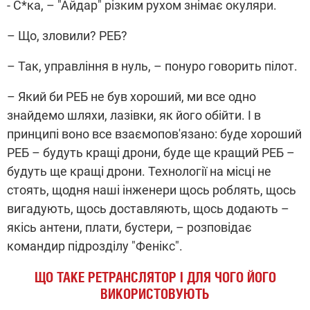
- С*ка, – "Айдар" різким рухом знімає окуляри.
– Що, зловили? РЕБ?
– Так, управління в нуль, – понуро говорить пілот.
–
Який би РЕБ не був хороший, ми все одно
знайдемо шляхи, лазівки, як його обійти. І в
принципі воно все взаємопов'язано: буде хороший
РЕБ – будуть кращі дрони, буде ще кращий РЕБ –
будуть ще кращі дрони. Технології на місці не
стоять, щодня наші інженери щось роблять, щось
вигадують, щось доставляють, щось додають –
якісь антени, плати, бустери, – розповідає
командир підрозділу "Фенікс".
ЩО ТАКЕ РЕТРАНСЛЯТОР І ДЛЯ ЧОГО ЙОГО
ВИКОРИСТОВУЮТЬ