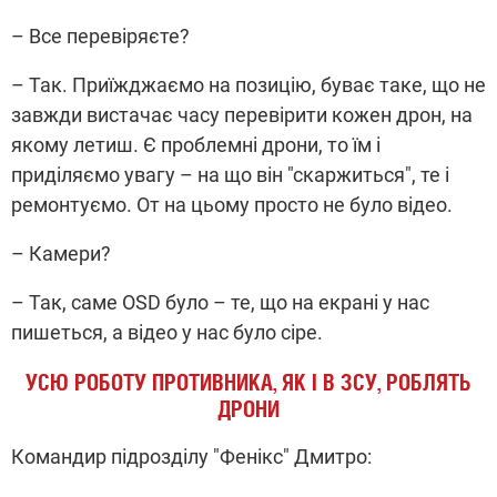
– Все перевіряєте?
– Так. Приїжджаємо на позицію, буває таке, що не
завжди вистачає часу перевірити кожен дрон, на
якому летиш. Є проблемні дрони, то їм і
приділяємо увагу – на що він "скаржиться", те і
ремонтуємо. От на цьому просто не було відео.
– Камери?
– Так, саме ОSD було – те, що на екрані у нас
пишеться, а відео у нас було сіре.
УСЮ РОБОТУ ПРОТИВНИКА, ЯК І В ЗСУ, РОБЛЯТЬ
ДРОНИ
Командир підрозділу "Фенікс" Дмитро: