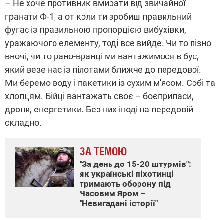
– Не хоче противник вмирати від звичайної
гранати Ф-1, а от коли ти зробиш правильний
фугас із правильною пропорцією вибухівки,
уражаючого елементу, тоді все вийде. Чи то пізно
вночі, чи то рано-вранці ми вантажимося в бус,
який везе нас із пілотами ближче до передової.
Ми беремо воду і пакетики із сухим м'ясом. Собі та
хлопцям. Бійці вантажать своє – боєприпаси,
дрони, енергетики. Без них іноді на передовій
складно.
ЗА ТЕМОЮ
"За день до 15-20 штурмів":
як українські піхотинці
тримають оборону під
Часовим Яром –
"Невигадані історії"