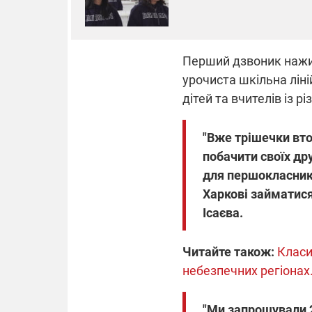
Перший дзвоник нажив
урочиста шкільна лін
дітей та вчителів із рі
"Вже трішечки вто
побачити своїх дру
для першокласникі
Харкові займатися
Ісаєва.
Читайте також:
Класи
небезпечних регіонах
"Ми запрошували 2