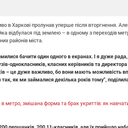
о в Харкові пролунав уперше після вторгнення. Але
ійка відбулася під землею – в одному з переходів ме
зних районів міста.
милися бачити один одного в екранах. І я дуже рада
зів-однокласників, класних керівників та директора 
в – це дуже важливо, бо вони мають можливість вп
 так, як ми займалися декілька років тому", поділи
 в метро, змішана форма та брак укриттів: як навча
.
00 першачків, 200 11-класників, але їх прийшло наб