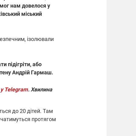
имог нам довелося у
ківський міський
безпечним, ізолювали
и підігріти, або
ітену Андрій Гармаш.
 у Telegram
. Хвилина
ться до 20 дітей. Там
авчатимуться протягом