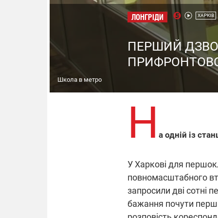
ЛОНГРІДИ
ХАРКІВ
ПЕРШИЙ ДЗВО
ПРИФРОНТОВО
Школа в метро
Н
а одній із ста
У Харкові для першок
повномасштабного вто
запросили дві сотні пе
бажання почути перши
розповість кореспонд