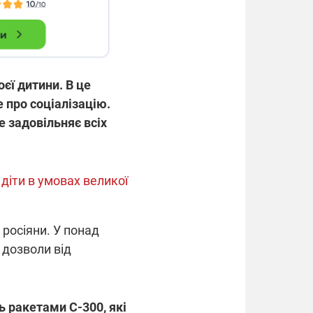
єї дитини. В це
це про соціалізацію.
 задовільняє всіх
діти в умовах великої
 росіяни. У понад
 дозволи від
ь ракетами С-300, які