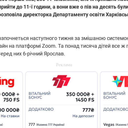
прийти до 11-ї години, а вони вже о пів на десять бул
 розповіла директорка Департаменту освіти Харківськ
озпочнеться наступного тижня за змішаною системо
йн на платформі Zoom. Та понад тисяча дітей все ж п
еред них 6-річний Ярослав.