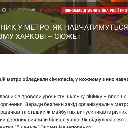
01.09.2023 22:35
СПЕЦТЕМА
ПОВНОМАСШТАБНА ВІЙНА РОСІЇ ПРО
НИК У МЕТРО: ЯК НАВЧАТИМУТЬСЯ
МУ ХАРКОВІ – СЮЖЕТ
нцій метро обладнали сім класів, у кожному з них навч
ласників провели урочисту шкільну лінійку – вперше 
ргнення. Заради безпеки захід організували у метро.
ршачків та стільки ж майбутніх випускників із різних 
й дзвоник виявили більше учнів. Як відбулося свято 
ентка "5 каналу" Оксана Нечепоренко.