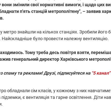
 вони змінили свої нормативні вимоги, і щодо цих в
бладнати п'ять станцій метрополітену", – заявив хар
в.
 у метро знайшли на кількох станціях. Зробили його 
. Найскладніше було провести належну вентиляцію.
аходимось. Тому треба десь повітря взяти, перемішат
важив генеральний директор Харківського метропол
з спаму та реклами! Друзі, підписуйтеся на
"5 канал"
етро обладнали сім класів, у кожному з них навчатиме
 підземки, є вентиляція та гарне освітлення. Діти н
и.