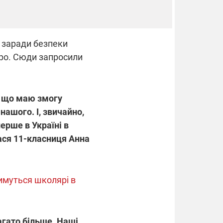
 заради безпеки
тро. Сюди запросили
, що маю змогу
нашого. І, звичайно,
ерше в Україні в
лася 11-класниця Анна
тимуться школярі в
агато більше. Наші