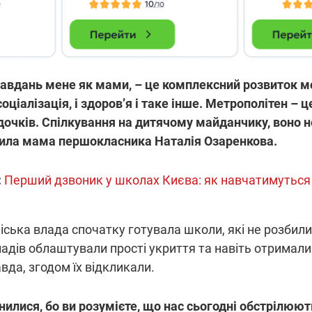
завдань мене як мами, – це комплексний розвиток мо
 соціалізація, і здоров’я і таке інше. Метрополітен – 
очків. Спілкування на дитячому майданчику, воно не
осила мама першокласника Наталія Озаренкова.
:
Перший дзвоник у школах Києва: як навчатимуться 
ська влада спочатку готувала школи, які не розбили
ладів облаштували прості укриття та навіть отримали
вда, згодом їх відкликали.
илися, бо ви розумієте, що нас сьогодні обстрілюют