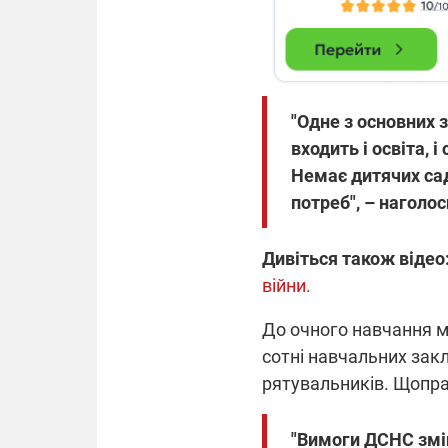
"Одне з основних 
входить і освіта, і
Немає дитячих сад
потреб", – нагол
Дивіться також відео
війни.
До очного навчання мі
сотні навчальних зак
рятувальників. Щопра
"Вимоги ДСНС змін