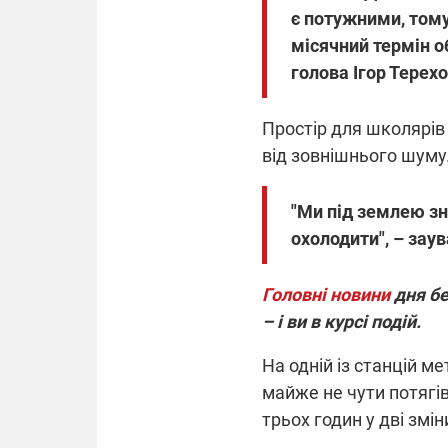
є потужними, тому
місячний термін о
голова Ігор Терехо
Простір для школярів
від зовнішнього шуму
"Ми під землею зн
охолодити", – зау
Головні новини
дня бе
– і ви в курсі подій.
На одній із станцій м
майже не чути потягів
трьох годин у дві змін