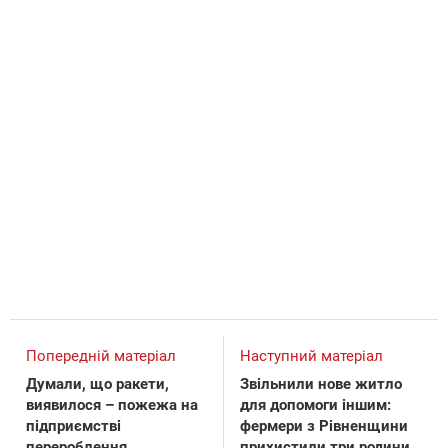
Попередній матеріал
Наступний матеріал
Думали, що ракети,
Звільнили нове житло
виявилося – пожежа на
для допомоги іншим:
підприємстві
фермери з Рівненщини
перероблення
прихистили три родини