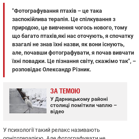
"Фотографування птахів – це така
заспокійлива терапія. Це спілкування з
природою, це вивчення чогось нового, тому
що багато птахів,які нас оточують, я спочатку
взагалі не знав їхні назви, як вони існують,
але, почавши фотографувати, я почав вивчати
їхні повадки. Це пізнання світу, скажімо так", –
розповідає Олександр Різник.
ЗА ТЕМОЮ
У Дарницькому районі
столиці помітили чаплю –
відео
У психології такий релакс називають
орнітотерапією. Але фотографувати не