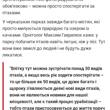
обов'язково – можна просто спостерігати за
птахами.
У черкаських парках завжди багато містян, які
просто милуються природою та озером із
качками. Орнітолог Максим Гаврилюк каже: у
парку побачити птахів навіть легше, ніж у лісі. Тут
вони вже звиклі до людей і не будуть дуже
лякатися.
"Влітку тут можна зустрічати понад 30 видів
птахів, а якщо весь рік ходити спостерігати –
то це більше як 50 видів, це дуже багато і
щороку з'являються деякі нові види птахів,
вони не являються новими для нашої
місцевості, але є такий процес урабнізації –
тобто птахи пристосовуються до життя поруч