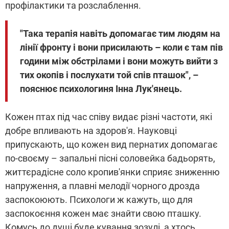
профілактики та розслаблення.
"Така терапія навіть допомагає тим людям на
лінії фронту і вони присилають – коли є там пів
години між обстрілами і вони можуть вийти з
тих окопів і послухати той спів пташок", –
пояснює психологиня Інна Лук'янець.
Кожен птах під час співу видає різні частоти, які
добре впливають на здоров'я. Науковці
припускають, що кожен вид пернатих допомагає
по-своєму – запальні пісні соловейка бадьорять,
життєрадісне соло кропив'янки сприяє зниженню
напруження, а плавні мелодії чорного дрозда
заспокоюють. Психологи ж кажуть, що для
заспокоєння кожен має знайти свою пташку.
Комусь до душі буде кування зозулі, а хтось