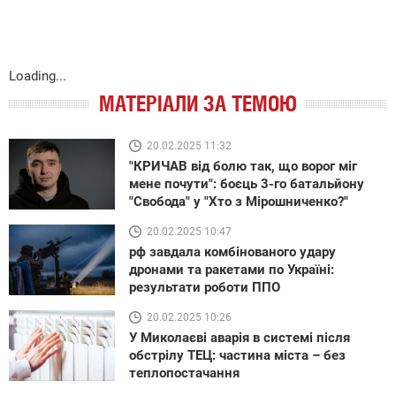
Loading...
МАТЕРІАЛИ ЗА ТЕМОЮ
20.02.2025 11:32
"КРИЧАВ від болю так, що ворог міг
мене почути": боєць 3-го батальйону
"Свобода" у "Хто з Мірошниченко?"
20.02.2025 10:47
рф завдала комбінованого удару
дронами та ракетами по Україні:
результати роботи ППО
20.02.2025 10:26
У Миколаєві аварія в системі після
обстрілу ТЕЦ: частина міста – без
теплопостачання