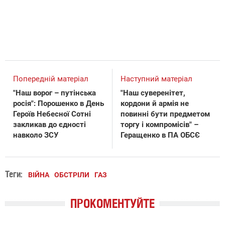
Попередній матеріал
Наступний матеріал
"Наш ворог – путінська
"Наш суверенітет,
росія": Порошенко в День
кордони й армія не
Героїв Небесної Сотні
повинні бути предметом
закликав до єдності
торгу і компромісів" –
навколо ЗСУ
Геращенко в ПА ОБСЄ
Теги:
ВІЙНА
ОБСТРІЛИ
ГАЗ
ПРОКОМЕНТУЙТЕ