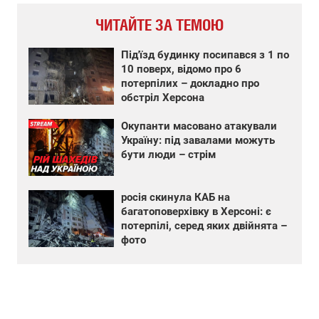
ЧИТАЙТЕ ЗА ТЕМОЮ
Під'їзд будинку посипався з 1 по
10 поверх, відомо про 6
потерпілих – докладно про
обстріл Херсона
Окупанти масовано атакували
Україну: під завалами можуть
бути люди – стрім
росія скинула КАБ на
багатоповерхівку в Херсоні: є
потерпілі, серед яких двійнята –
фото