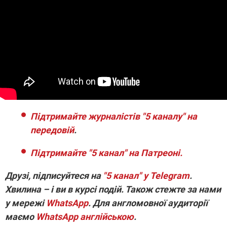
Підтримайте журналістів "5 каналу" на
передовій
.
Підтримайте "5 канал" на Патреоні.
Друзі, підписуйтеся на
"5 канал" у Telegram
.
Хвилина – і ви в курсі подій. Також стежте за нами
у мережі
WhatsApp
. Для англомовної аудиторії
маємо
WhatsApp англійською
.