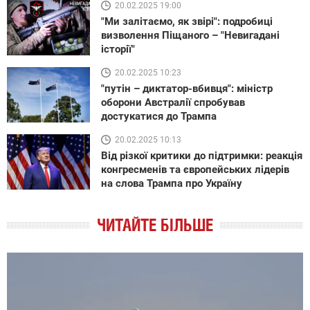
20.02.2025 19:00
"Ми залітаємо, як звірі": подробиці
визволення Піщаного – "Невигадані
історії"
20.02.2025 10:23
"путін – диктатор-вбивця": міністр
оборони Австралії спробував
достукатися до Трампа
20.02.2025 10:13
Від різкої критики до підтримки: реакція
конгресменів та європейських лідерів
на слова Трампа про Україну
ЧИТАЙТЕ БІЛЬШЕ