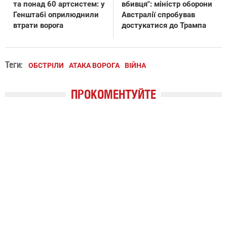
та понад 60 артсистем: у
вбивця": міністр оборони
Генштабі оприлюднили
Австралії спробував
втрати ворога
достукатися до Трампа
Теги:
ОБСТРІЛИ
АТАКА ВОРОГА
ВІЙНА
ПРОКОМЕНТУЙТЕ