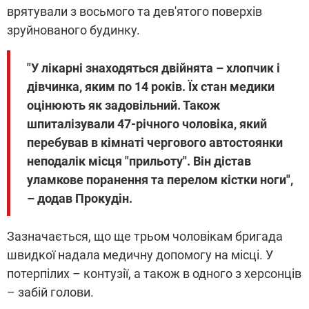
врятували з восьмого та дев'ятого поверхів
зруйнованого будинку.
"У лікарні знаходяться двійнята – хлопчик і
дівчинка, яким по 14 років. Їх стан медики
оцінюють як задовільний. Також
шпиталізували 47-річного чоловіка, який
перебував в кімнаті чергового автостоянки
неподалік місця "прильоту". Він дістав
уламкове поранення та перелом кістки ноги",
– додав Прокудін.
Зазначається, що ще трьом чоловікам бригада
швидкої надала медичну допомогу на місці. У
потерпілих – контузії, а також в одного з херсонців
– забій голови.