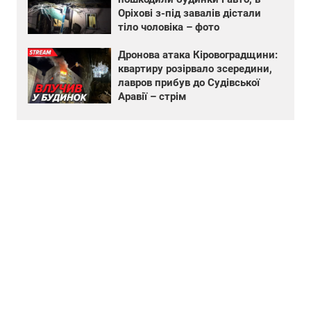
Оріхові з-під завалів дістали
тіло чоловіка – фото
Дронова атака Кіровоградщини:
квартиру розірвало зсередини,
лавров прибув до Судівської
Аравії – стрім