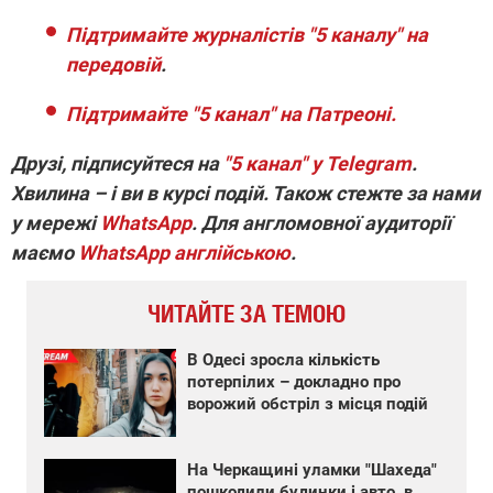
Підтримайте журналістів "5 каналу" на
передовій
.
Підтримайте "5 канал" на Патреоні.
Друзі, підписуйтеся на
"5 канал" у Telegram
.
Хвилина – і ви в курсі подій. Також стежте за нами
у мережі
WhatsApp
. Для англомовної аудиторії
маємо
WhatsApp англійською
.
ЧИТАЙТЕ ЗА ТЕМОЮ
В Одесі зросла кількість
потерпілих – докладно про
ворожий обстріл з місця подій
На Черкащині уламки "Шахеда"
пошкодили будинки і авто, в