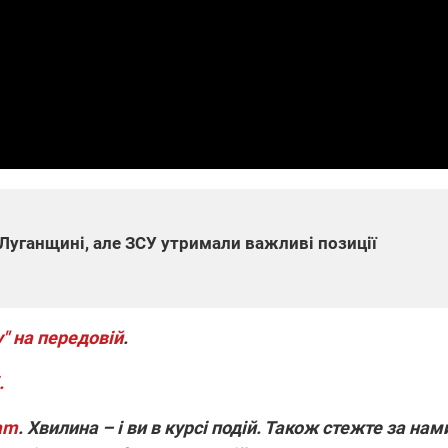
які знімають на
найгарячіших
напрямках фронту
7:15
04.12.2025 12:37
: дрони,
"Відправте
 – триває
Вернадського на
на потреби
фронт": стрілецька
рьох
бригада Повітряних
сил ЗСУ збирає на
НРК Numo
Луганщині, але ЗСУ утримали важливі позиції
" на передовій
.
.
ram
. Хвилина – і ви в курсі подій. Також стежте за нам