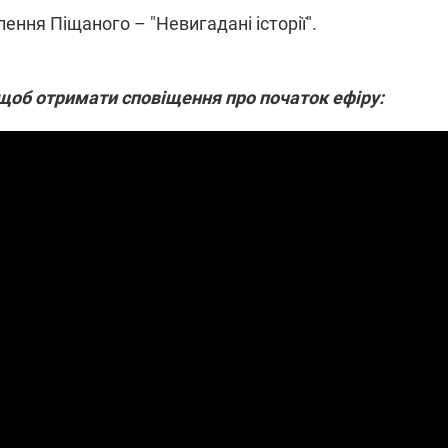
лення Піщаного – "Невигадані історії".
ПЛІВКИ МІНДІЧА: СПРАВА
ННЯ СВІТЛА В УКРАЇНІ
, щоб отримати сповіщення про початок ефіру:
ОБОРУДОК ДРУГА ЗЕЛЕНСЬКО
живачів у чотирьох
Нова підозра у справі Міндіча: 
лишається без світла після
взялося за колишнього виконав
бстрілів
директора Енергоатому
ербанки: через аномальну
З колишнього віцепрем'єра Олек
пні, можуть повернутися
Чернишова зняли електронний
ключень – подробиці
браслет стеження
2:09
11.08.2025 15:16
Працюють на
війни" та
передовій:
ндарний
підтримайте
nger
військкорів "5 каналу",