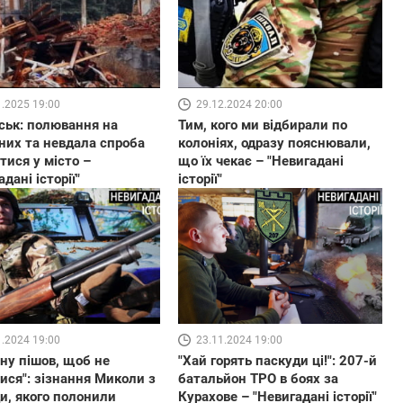
1.2025 19:00
29.12.2024 20:00
ськ: полювання на
Тим, кого ми відбирали по
них та невдала спроба
колоніях, одразу пояснювали,
тися у місто –
що їх чекає – "Невигадані
дані історії"
історії"
23.11.2024 19:00
1.2024 19:00
"Хай горять паскуди ці!": 207-й
йну пішов, щоб не
батальйон ТРО в боях за
ися": зізнання Миколи з
Курахове – "Невигадані історії"
и, якого полонили