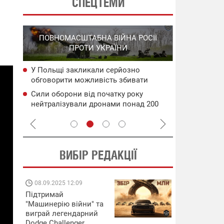
СПЕЦТЕМИ
СПЕЦОПЕРА
ПОВНОМАСШТАБНА ВІЙНА РОСІЇ
НА РО
ПРОТИ УКРАЇНИ
ГО
У Польщі закликали серйозно
НАБУ
Уражено во
обговорити можливість збивати
чого
дронами в 
російські ракети ще над Україною
Генштаб ЗС
Сили оборони від початку року
сія
Подвійний 
нейтралізували дронами понад 200
цілям рф: д
тис. росіян
ВИБІР РЕДАКЦІЇ
08.09.2025 12:09
11.08.2025 15:
Підтримай
Працюють на
"Машинерію війни" та
передовій:
виграй легендарний
підтримайте
Dodge Challenger
військкорів "5