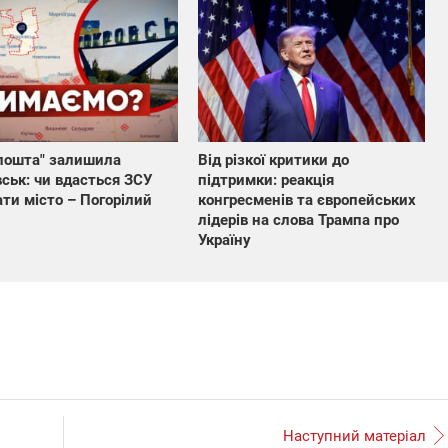
пошта" залишила
Від різкої критики до
ськ: чи вдасться ЗСУ
підтримки: реакція
ти місто – Погорілий
конгресменів та європейських
лідерів на слова Трампа про
Україну
Наступний матеріал