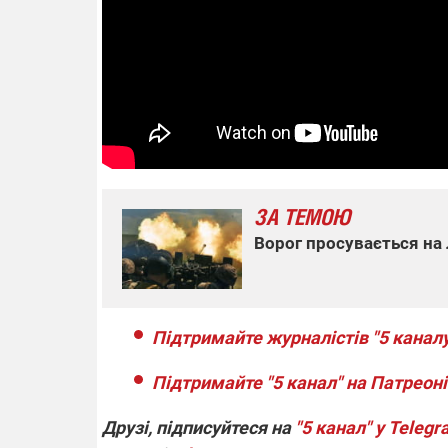
14.11.2025 1
"Око та щит"
РЕБ і пікапи
збір коштів 
одразу чоти
бригад ЗСУ
ЗА ТЕМОЮ
Ворог просувається на 
Підтримайте журналістів "5 каналу
Підтримайте "5 канал" на Патреоні
Друзі, підписуйтеся на
"5 канал" у Teleg