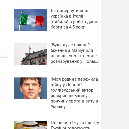
​Як повернути своє:
українка в Італії
"вибила" з роботодавця
борги за 4,5 роки
"Була дуже наївна":
біженка з Маріуполя
назвала своє головне
розчарування у Польщі
"Моя родина пережила
війну у Львові":
голлівудський актор
розкрив щемливу
причину свого візиту в
Україну
Плювки в їжу та інше: у
Грузії обговорюють