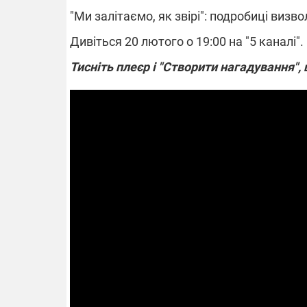
"Ми залітаємо, як звірі": подробиці визво
Дивіться 20 лютого о 19:00 на "5 каналі".
ВІДКЛЮЧЕ
Тисніть плеєр і "Створити нагадування"
Частина спо
областях за
російських о
Готуйте пав
спеку у сер
графіки від
08.09.2025 1
Підтримай
"Машинерію 
виграй леге
Dodge Challe