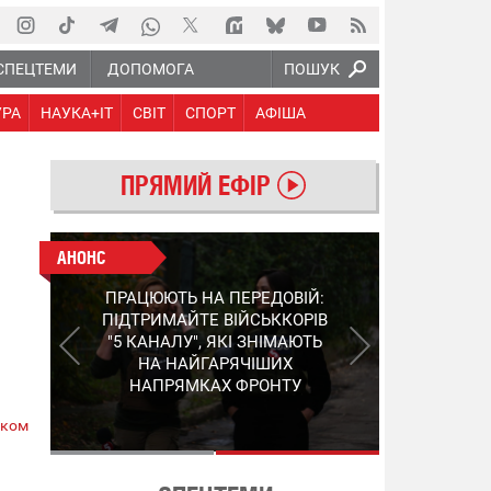
СПЕЦТЕМИ
ДОПОМОГА
ПОШУК
УРА
НАУКА+IT
СВІТ
СПОРТ
АФІША
ПРЯМИЙ ЕФІР
АНОНС
АНОНС
КІНЕЦЬ ВОРОЖИМ
ПРАЦЮЮТЬ НА ПЕРЕДОВІЙ:
"МОЛНІЯМ" ТА FPV: ЯК
ПІДТРИМАЙТЕ ВІЙСЬККОРІВ
УКРАЇНСЬКИЙ STEP-3
"5 КАНАЛУ", ЯКІ ЗНІМАЮТЬ
ЗМІНЮЄ ПРАВИЛА ГРИ –
НА НАЙГАРЯЧІШИХ
ПОДРОБИЦІ ПРО
НАПРЯМКАХ ФРОНТУ
ПЕРЕХОПЛЮВАЧ
ском