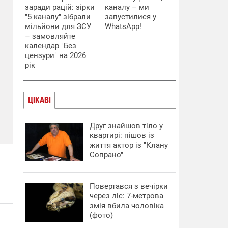
заради рацій: зірки
каналу – ми
"5 каналу" зібрали
запустилися у
мільйони для ЗСУ
WhatsApp!
– замовляйте
календар "Без
цензури" на 2026
рік
ЦІКАВІ
Друг знайшов тіло у
квартирі: пішов із
життя актор із "Клану
Сопрано"
Повертався з вечірки
через ліс: 7-метрова
змія вбила чоловіка
(фото)