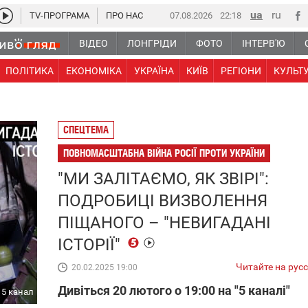
TV-ПРОГРАМА
ПРО НАС
07.08.2026
22 18
ВІДЕО
ЛОНГРІДИ
ФОТО
ІНТЕРВ'Ю
ПОЛІТИКА
ЕКОНОМІКА
УКРАЇНА
КИЇВ
РЕГІОНИ
КУЛЬТ
СПЕЦТЕМА
ПОВНОМАСШТАБНА ВІЙНА РОСІЇ ПРОТИ УКРАЇНИ
"МИ ЗАЛІТАЄМО, ЯК ЗВІРІ":
ПОДРОБИЦІ ВИЗВОЛЕННЯ
ПІЩАНОГО – "НЕВИГАДАНІ
ІСТОРІЇ"
Читайте на рус
20.02.2025 19:00
Дивіться 20 лютого о 19:00 на "5 каналі"
5 канал