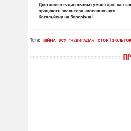
Доставляють цивільним гуманітарні вантаж
працюють волонтери капеланського
батальйону на Запоріжжі
Теги:
ВІЙНА
ЗСУ
"НЕВИГАДАНІ ІСТОРІЇ З ОЛЬ
П