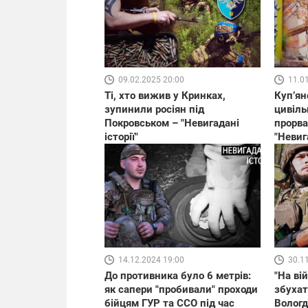
09.02.2025 20:00
11.0
Ті, хто вижив у Кринках,
Куп’ян
зупинили росіян під
цивіль
Покровськом – "Невигадані
прорва
історії"
"Невига
14.12.2024 19:00
30.1
До противника було 6 метрів:
"На ві
як сапери "пробивали" проходи
збухат
бійцям ГУР та ССО під час
Вологд