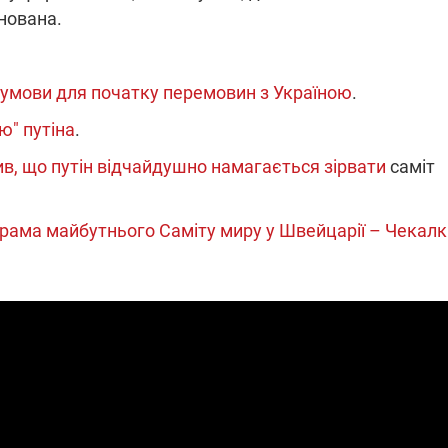
нована.
 умови для початку перемовин з Україною
.
ю" путіна
.
в, що путін відчайдушно намагається зірвати
саміт
рама майбутнього Саміту миру у Швейцарії – Чекал