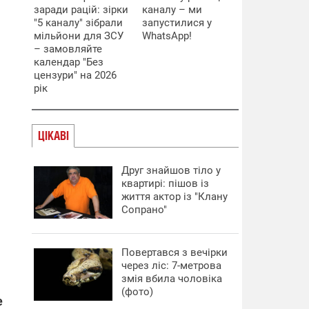
заради рацій: зірки
каналу – ми
"5 каналу" зібрали
запустилися у
мільйони для ЗСУ
WhatsApp!
– замовляйте
календар "Без
цензури" на 2026
рік
ЦІКАВІ
Друг знайшов тіло у
квартирі: пішов із
життя актор із "Клану
Сопрано"
Повертався з вечірки
через ліс: 7-метрова
змія вбила чоловіка
(фото)
е