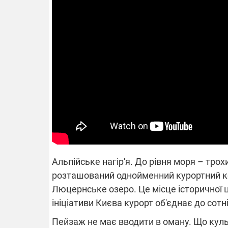
14.11.2025 1
"Око та щит"
РЕБ і пікапи
збір коштів 
одразу чоти
бригад ЗСУ
Альпійське нагір'я. До рівня моря – тро
розташований однойменний курортний ко
Люцернське озеро. Це місце історичної ці
ініціативи Києва курорт об'єднає до сотн
Пейзаж не має вводити в оману. Що куль