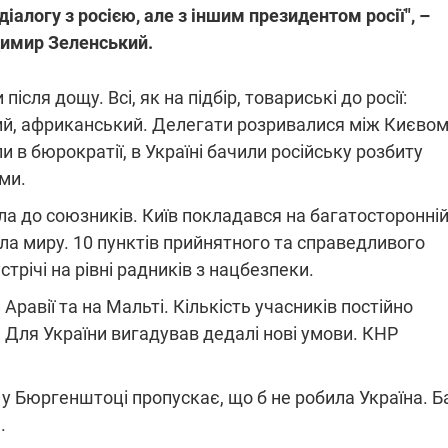
 діалогу з росією, але з іншим президентом росії", –
димир Зеленський.
після дощу. Всі, як на підбір, товариські до росії:
ий, африканський. Делегати розривалися між Києвом
 в бюрократії, в Україні бачили російську розбиту
ами.
шла до союзників. Київ покладався на багатосторонні
ла миру. 10 пунктів прийнятного та справедливого
трічі на рівні радників з нацбезпеки.
 Аравії та на Мальті. Кількість учасників постійно
. Для України вигадував дедалі нові умови. КНР
 у Бюргенштоці пропускає, що б не робила Україна. Б
.