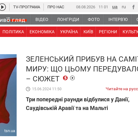
TV-ПРОГРАМА
ПРО НАС
08.08.2026
11:01
ВІДЕО
ЛОНГРІДИ
ФОТО
ІНТЕРВ'Ю
ПОЛІТИКА
ЕКОНОМІКА
УКРАЇНА
КИЇВ
РЕГІОНИ
КУЛЬТ
ЗЕЛЕНСЬКИЙ ПРИБУВ НА САМІ
МИРУ: ЩО ЦЬОМУ ПЕРЕДУВАЛ
– СЮЖЕТ
Читайте на рус
15.06.2024 11:50
Три попередні раунди відбулися у Данії,
Саудівській Аравії та на Мальті
tsn.ua