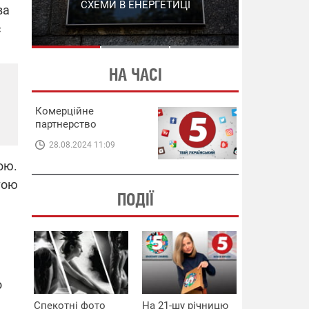
СХЕМИ В ЕНЕРГЕТИЦІ
ЕНЕРГЕТИЦІ
ва
с
НА ЧАСІ
Комерційне
партнерство
28.08.2024 11:09
ою.
тою
ПОДІЇ
о
Спекотні фото
На 21-шу річницю