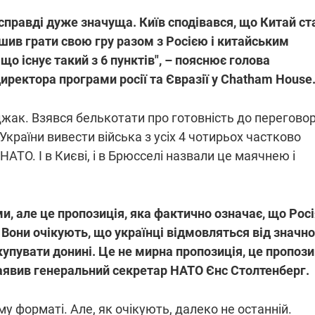
асправді дуже значуща. Київ сподівався, що Китай ст
рішив грати свою гру разом з Росією і китайським
о існує такий з 6 пунктів", – пояснює голова
иректора програми росії та Євразії у Chatham House
джак. Взявся белькотати про готовність до переговор
 України вивести війська з усіх 4 чотирьох частково
АТО. І в Києві, і в Брюсселі назвали це маячнею і
и, але це пропозиція, яка фактично означає, що Рос
 Вони очікують, що українці відмовляться від значно
окупувати донині. Це не мирна пропозиція, це пропози
– заявив генеральний секретар НАТО Єнс Столтенберг.
 форматі. Але, як очікують, далеко не останній.