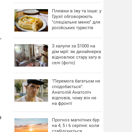
Плювки в їжу та інше: у
Грузії обговорюють
"спеціальне меню" для
російських туристів
,
З халупи за $1000 на
дім мрії: як дизайнерка
відновлює стару хату в
селі (фото)
й
"Перемога багатьом не
сподобається":
Анатолій Анатоліч
відповів, чому він не
на фронті
а
Прогноз магнітних бур
на 4, 5 і 6 серпня: коли
стабілізується