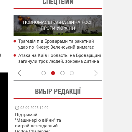
СПЕЦТЕМИ
ю –
СПЕЦОПЕРА
ПОВНОМАСШТАБНА ВІЙНА РОСІЇ
НА РО
ПРОТИ УКРАЇНИ
ГО
?
Трагедія під Броварами та ракетний
НАБУ
Нові удари 
удар по Києву: Зеленський вимагає
чого
інфраструкт
нових санкцій проти рф
уражені об'
н
Атака на Київ і область: на Броварщині
сія
Операція "
загинули троє людей, зокрема дитина
систем ураз
(оновлено)
флоту рф
ВИБІР РЕДАКЦІЇ
08.09.2025 12:09
11.08.2025 15:
Підтримай
Працюють на
"Машинерію війни" та
передовій:
виграй легендарний
підтримайте
Dodge Challenger
військкорів "5