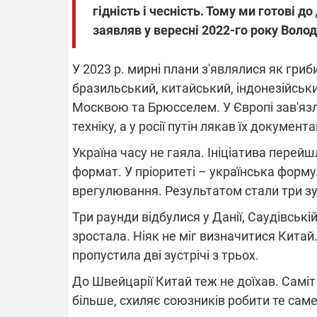
гідність і чесність. Тому ми готові до
заявляв у вересні 2022-го року Воло
У 2023 р. мирні плани з'являлися як гриби 
бразильський, китайський, індонезійськ
Москвою та Брюсселем. У Європі зав'язли
техніку, а у росії путін лякав їх документ
Україна часу не гаяла. Ініціатива перей
формат. У пріоритеті – українська форму
врегулювання. Результатом стали три зус
Три раунди відбулися у Данії, Саудівській
зростала. Ніяк не міг визначитися Китай
пропустила дві зустрічі з трьох.
До Швейцарії Китай теж не доїхав. Саміт
більше, схиляє союзників робити те саме