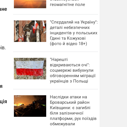
геомагнітне поле
ане
"Спєрдаляй на Україну":
деталі небезпечних
.
інцидентів у польських
Гдині та Кожухові
(фото й відео 18+)
ів.
"Нарешті
відкриваються очі":
соцмережі вибухнули
обговоренням міграції
українців з Польщі
ія
Наслідки атаки на
ція
Броварський район
Київщини: є загиблі
біля залізничної
платформи, рух поїздів
обмежували