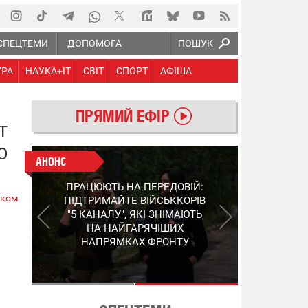
СПЕЦТЕМИ
ДОПОМОГА
ПОШУК
УРА
НАУКА+IT
СВІТ
СПОРТ
АФІША
ПРЯМИЙ ЕФІР
Т
О
АНОНС
АНОНС
КІНЕЦЬ ВОРОЖИМ
ПРАЦЮЮТЬ НА ПЕРЕДОВІЙ:
"МОЛНІЯМ" ТА FPV: ЯК
ском
ПІДТРИМАЙТЕ ВІЙСЬККОРІВ
УКРАЇНСЬКИЙ STEP-3
"5 КАНАЛУ", ЯКІ ЗНІМАЮТЬ
ЗМІНЮЄ ПРАВИЛА ГРИ –
НА НАЙГАРЯЧІШИХ
ПОДРОБИЦІ ПРО
НАПРЯМКАХ ФРОНТУ
ПЕРЕХОПЛЮВАЧ