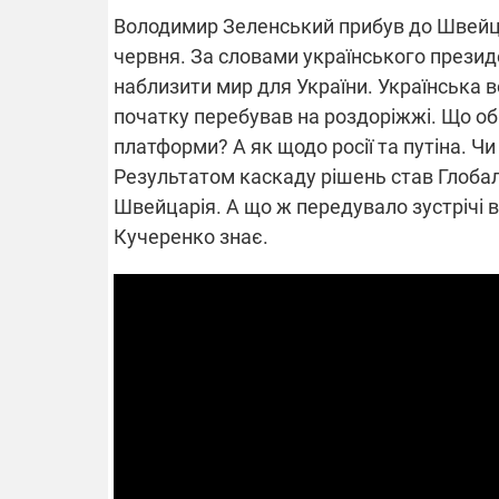
Володимир Зеленський прибув до Швейцар
червня. За словами українського президе
наблизити мир для України. Українська 
ВІДКЛЮЧЕ
початку перебував на роздоріжжі. Що об
платформи? А як щодо росії та путіна. Чи
Частина спо
Результатом каскаду рішень став Глоба
областях за
російських о
Швейцарія. А що ж передувало зустрічі в
Готуйте пав
спеку у сер
Кучеренко знає.
графіки від
08.09.2025 1
Підтримай
"Машинерію 
виграй леге
Dodge Challe