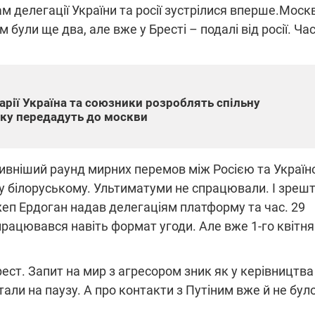
м делегації України та росії зустрілися вперше.Моск
 були ще два, але вже у Бресті – подалі від росії. Ча
арії Україна та союзники розроблять спільну
яку передадуть до москви
ивніший раунд мирних перемов між Росією та Україн
 білоруському. Ультиматуми не спрацювали. І зреш
еп Ердоган надав делегаціям платформу та час. 29
рацювався навіть формат угоди. Але вже 1-го квітня
ест. Запит на мир з агресором зник як у керівництва
стали на паузу. А про контакти з Путіним вже й не бул