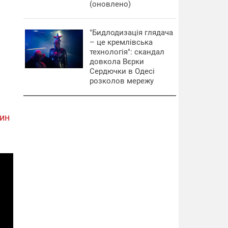
(оновлено)
"Бидлодизація глядача
– це кремлівська
технологія": скандал
довкола Вєрки
Сердючки в Одесі
розколов мережу
кин