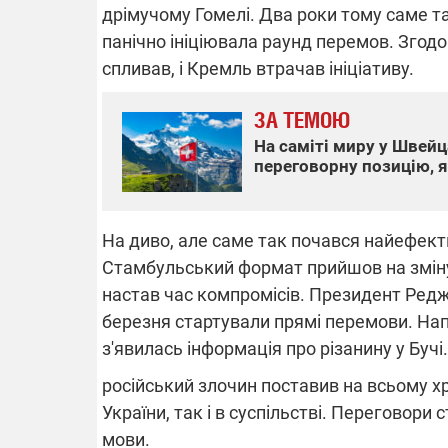
дрімучому Гомелі. Два роки тому саме та
панічно ініціювала раунд перемов. Згодом
спливав, і Кремль втрачав ініціативу.
ЗА ТЕМОЮ
На саміті миру у Швейц
переговорну позицію, 
На диво, але саме так почався найефект
Стамбульський формат прийшов на зміну
настав час компромісів. Президент Редж
березня стартували прямі перемови. Нап
з'явилась інформація про різанину у Бучі.
російський злочин поставив на всьому хр
України, так і в суспільстві. Переговори 
мови.