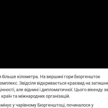
які знімають на
найгарячіших
напрямках фронту
7:15
04.12.2025 12:37
: дрони,
"Відправте
 – триває
Вернадського на
на потреби
фронт": стрілецька
рьох
бригада Повітряних
сил ЗСУ збирає на
НРК Numo
хи більше кілометра. На вершині гори Бюргеншток
мплекс. Звідсіля відкривається краєвид на затишн
нності, але віднині і дипломатичної. Цього вікенду з
і країн та міжнародних організацій.
мінує у чарівному Бюргенштоці, починалося у