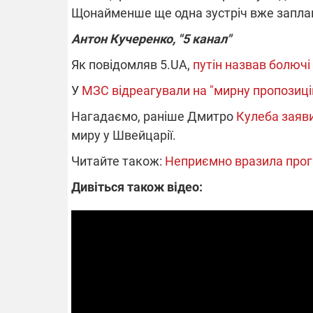
Щонайменше ще одна зустріч вже запла
Антон Кучеренко, "5 канал"
Як повідомляв 5.UA,
путін назвав болючі
У
МЗС відреагували на "мирну пропозиці
Нагадаємо, раніше Дмитро
Кулеба заяви
миру у Швейцарії.
Читайте також:
Неприємно вразила прог
Дивіться також відео: