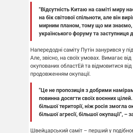
"Відсутність Китаю на саміті миру н
на бік світової спільноти, але він ви
мирним планом, тому що ми знаємо, щ
українського форуму та заступниця д
Напередодні саміту Путін занурився у пі
Але, звісно, на своїх умовах. Вимагає від
окупованих областЕй та відмовитися від Н
продовженням окупації.
"Це не пропозиція з добрими намірам
повинна досягти своїх воєнних цілей.
більшої території, ніж росія змогла 
більшої агресії, більшої окупації", 
Швейцарський саміт – перший у подібному