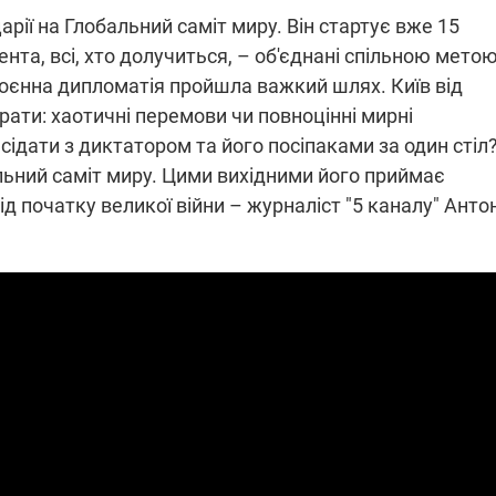
ії на Глобальний саміт миру. Він стартує вже 15
нта, всі, хто долучиться, – об'єднані спільною мето
воєнна дипломатія пройшла важкий шлях. Київ від
ПЛІВКИ МІНДІЧА: СПРАВА
ННЯ СВІТЛА В УКРАЇНІ
ОБОРУДОК ДРУГА ЗЕЛЕНСЬКО
рати: хаотичні перемови чи повноцінні мирні
 сідати з диктатором та його посіпаками за один стіл
живачів у чотирьох
Нова підозра у справі Міндіча: 
льний саміт миру. Цими вихідними його приймає
лишається без світла після
взялося за колишнього виконав
бстрілів
директора Енергоатому
ід початку великої війни – журналіст "5 каналу" Анто
ербанки: через аномальну
З колишнього віцепрем'єра Олек
пні, можуть повернутися
Чернишова зняли електронний
ключень – подробиці
браслет стеження
2:09
11.08.2025 15:16
Працюють на
війни" та
передовій:
ндарний
підтримайте
nger
військкорів "5 каналу",