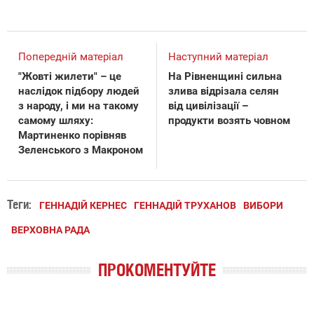
Попередній матеріал
Наступний матеріал
"Жовті жилети" – це
На Рівненщині сильна
наслідок підбору людей
злива відрізала селян
з народу, і ми на такому
від цивілізації –
самому шляху:
продукти возять човном
Мартиненко порівняв
Зеленського з Макроном
Теги:
ГЕННАДІЙ КЕРНЕС
ГЕННАДІЙ ТРУХАНОВ
ВИБОРИ
ВЕРХОВНА РАДА
ПРОКОМЕНТУЙТЕ