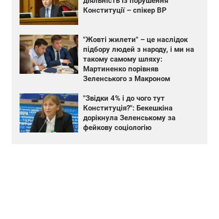
діяльність із порушення
Конституції – спікер ВР
"Жовті жилети" – це наслідок
підбору людей з народу, і ми на
такому самому шляху:
Мартиненко порівняв
Зеленського з Макроном
"Звідки 4% і до чого тут
Конституція?": Бекешкіна
дорікнула Зеленському за
фейкову соціологію