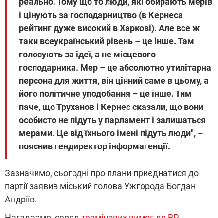
реально. Тому що то люди, які обирають мерів
і цінують за господарництво (в Кернеса
рейтинг дуже високий в Харкові). Але все ж
таки всеукраїнський рівень – це інше. Там
голосують за ідеї, а не місцевого
господарника. Мер – це абсолютно утилітарна
персона для життя, він цінний саме в цьому, а
його політичне уподобання – це інше. Тим
паче, що Труханов і Кернес сказали, що вони
особисто не підуть у парламент і залишаться
мерами. Це від їхнього імені підуть люди", –
пояснив гендиректор інформагенції.
Зазначимо, сьогодні про плани приєднатися до
партії заявив міський голова Ужгорода Богдан
Андріїв.
Нагадаємо, серед
термінових вимог до ВР
,