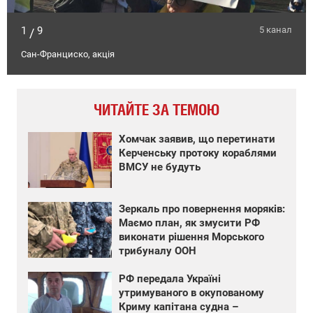
1
9
5 канал
/
Сан-Франциско, акція
ЧИТАЙТЕ ЗА ТЕМОЮ
Хомчак заявив, що перетинати
Керченську протоку кораблями
ВМСУ не будуть
Зеркаль про повернення моряків:
Маємо план, як змусити РФ
виконати рішення Морського
трибуналу ООН
РФ передала Україні
утримуваного в окупованому
Криму капітана судна –