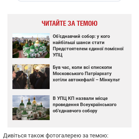
ЧИТАЙТЕ ЗА ТЕМОЮ
Об’єднавчий собор: у кого
найбільші шанси стати
Предстоятелем єдиної помісної
УПЦ
Був час, коли всі єпископи
Московського Патріархату
хотіли автокефалії – Мінкульт
В УПЦ КП назвали місце
проведення Всеукраїнського
об'єднавчого собору
Дивіться також фотогалерею за темою: