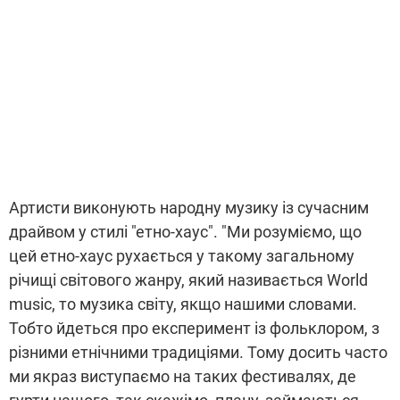
Артисти виконують народну музику із сучасним
драйвом у стилі "етно-хаус". "Ми розуміємо, що
цей етно-хаус рухається у такому загальному
річищі світового жанру, який називається World
music, то музика світу, якщо нашими словами.
Тобто йдеться про експеримент із фольклором, з
різними етнічними традиціями. Тому досить часто
ми якраз виступаємо на таких фестивалях, де