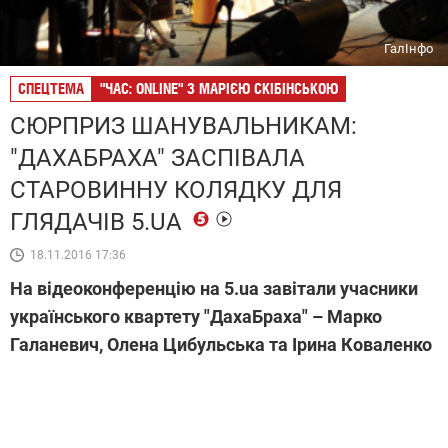
ГалІнфо
СПЕЦТЕМА
"ЧАС: ONLINE" З МАРІЄЮ СКІБІНСЬКОЮ
СЮРПРИЗ ШАНУВАЛЬНИКАМ:
"ДАХАБРАХА" ЗАСПІВАЛА
СТАРОВИННУ КОЛЯДКУ ДЛЯ
ГЛЯДАЧІВ 5.UA
18.11.2016 17:36
На відеоконференцію на 5.ua завітали учасники
українського квартету "ДахаБраха" – Марко
Галаневич, Олена Цибульська та Ірина Коваленко