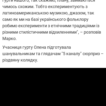
гурти нашого, так скажімо, плану, займаються
чимось схожим. Тобто експериментують з
латиноамериканською музикою, джазом, так
само як ми на базі українського фольклору
робимо експерименти з етнічними традиціями із
різними стилістичними відхиленнями", – розповів
Марко.
Учасниця гурту Олена підготувала
шанувальникам та глядачам "5 каналу" сюрприз –
різдвяну колядку.