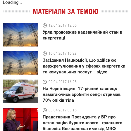
Loading...
МАТЕРІАЛИ ЗА ТЕМОЮ
12.04.2017 12:55
Уряд продовжив надзвичайний стан в
енергетиці
10.04.2017 10:28
Засідання Нацкомісії, що здійснює
держрегулювання у сферах енергетики
та комунальних послуг – відео
09.04.2017 16:25
На Чернігівщині 17-річний хлопець
намагаючись зробити селфі отримав
70% опіків тіла
08.04.2017 00:15
Представник Президента у ВР про
легалізацію бурштинового і грального
бізнесів: Все залежатиме від МВФ