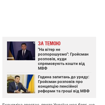
ЗА ТЕМОЮ
"На вітер не
розпорошуємо": Гройсман
розповів, куди
спрямовують кошти від
МВФ
Година запитань до уряду:
Гройсман розповів про
концепцію пенсійної
реформи та гроші від МВФ
Економіка зростає, проте Україна має борг, що