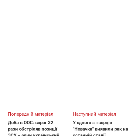
Попередній матеріал
Наступний матеріал
Доба в ООС: ворог 32
У одного з творців
рази обстріляв позиції
"Новачка" виявили рак на
ЗСУ – один український
останній стадії