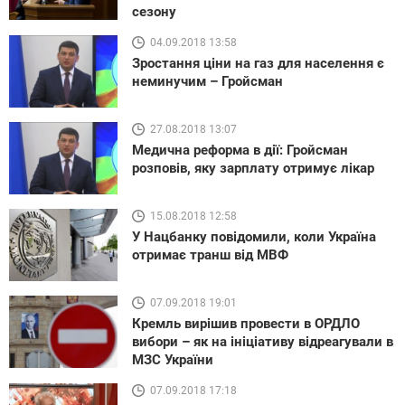
сезону
04.09.2018 13:58
Зростання ціни на газ для населення є
неминучим – Гройсман
27.08.2018 13:07
Медична реформа в дії: Гройсман
розповів, яку зарплату отримує лікар
15.08.2018 12:58
У Нацбанку повідомили, коли Україна
отримає транш від МВФ
07.09.2018 19:01
Кремль вирішив провести в ОРДЛО
вибори – як на ініціативу відреагували в
МЗС України
07.09.2018 17:18