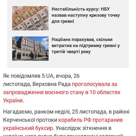
Нестабільність курсу: НБУ
назвав наступну кризову точку
для гривні
Нацбанк порахував, скільки
витратив на підтримку гривні у
третій чверті року
Як повідомляв 5.UA, вчора, 26
листопада, Верховна Рада
проголосувала за
запровадження воєнного стану в 10 областях
України
.
Нагадаємо, ранком неділі, 25 листопада, в районі
Керченської протоки
корабель РФ протаранив
український буксир
. Унаслідок зіткнення в