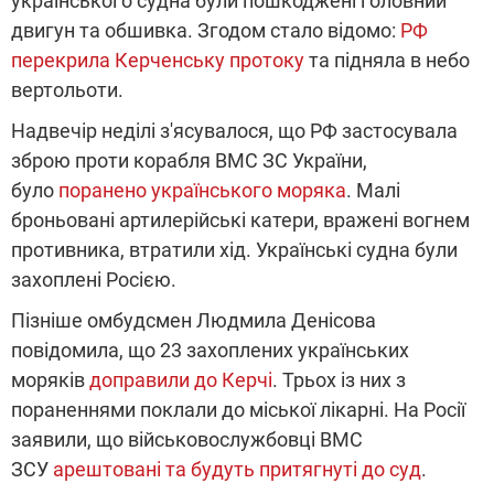
українського судна були пошкоджені головний
двигун та обшивка. Згодом стало відомо:
РФ
перекрила Керченську протоку
та підняла в небо
вертольоти.
Надвечір неділі з'ясувалося, що РФ застосувала
зброю проти корабля ВМС ЗС України,
було
поранено українського моряка
. Малі
броньовані артилерійські катери, вражені вогнем
противника, втратили хід. Українські судна були
захоплені Росією.
Пізніше омбудсмен Людмила Денісова
повідомила, що 23 захоплених українських
моряків
доправили до Керчі
. Трьох із них з
пораненнями поклали до міської лікарні. На Росії
заявили, що військовослужбовці ВМС
ЗСУ
арештовані та будуть притягнуті до суд
.