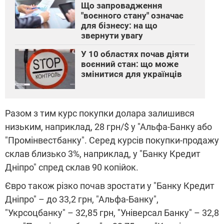
Що запровадження
"воєнного стану" означає
для бізнесу: на що
звернути увагу
У 10 областях почав діяти
воєнний стан: що може
змінитися для українців
Разом з тим курс покупки долара залишився
низьким, наприклад, 28 грн/$ у "Альфа-Банку або
"Промінвестбанку". Серед курсів покупки-продажу
склав близько 3%, наприклад, у "Банку Кредит
Дніпро" спред склав 90 копійок.
Євро також різко почав зростати у "Банку Кредит
Дніпро" – до 33,2 грн, "Альфа-Банку",
"Укрсоцбанку" – 32,85 грн, "Універсал Банку" – 32,8