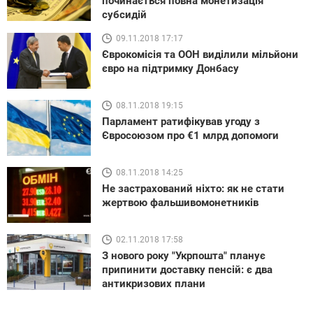
починається повна монетизація
субсидій
09.11.2018 17:17
Єврокомісія та ООН виділили мільйони
євро на підтримку Донбасу
08.11.2018 19:15
Парламент ратифікував угоду з
Євросоюзом про €1 млрд допомоги
08.11.2018 14:25
Не застрахований ніхто: як не стати
жертвою фальшивомонетників
02.11.2018 17:58
З нового року "Укрпошта" планує
припинити доставку пенсій: є два
антикризових плани