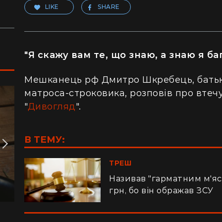
LIKE
SHARE
"Я скажу вам те, що знаю, а знаю я ба
Мешканець рф Дмитро Шкребець, батько
матроса-строковика, розповів про втеч
"
Дивогляд
".
В ТЕМУ:
ТРЕШ
Називав "гарматним м'яс
грн, бо він ображав ЗСУ