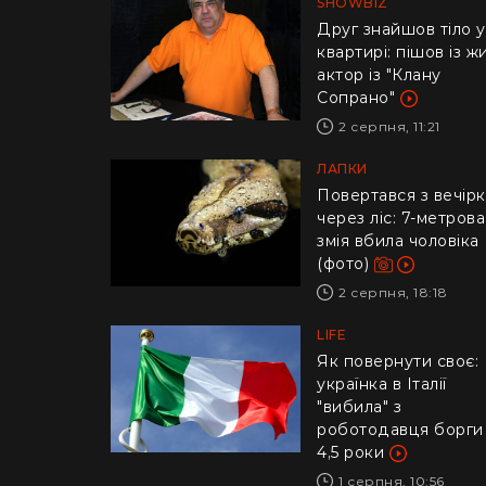
SHOWBIZ
Друг знайшов тіло у
квартирі: пішов із ж
актор із "Клану
Сопрано"
2 серпня, 11:21
ЛАПКИ
Повертався з вечір
через ліс: 7-метрова
змія вбила чоловіка
(фото)
2 серпня, 18:18
LIFE
​Як повернути своє:
українка в Італії
"вибила" з
роботодавця борги
4,5 роки
1 серпня, 10:56