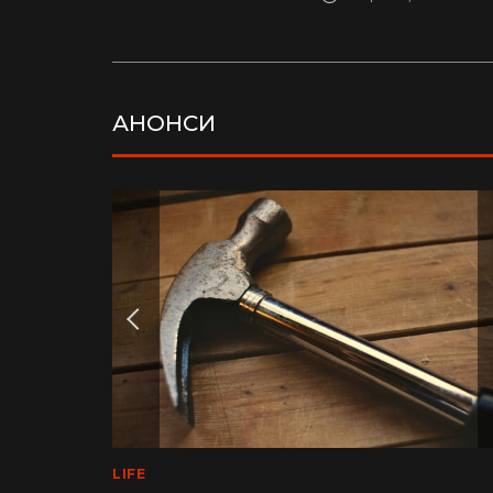
АНОНСИ
LIFE
MEDINFO