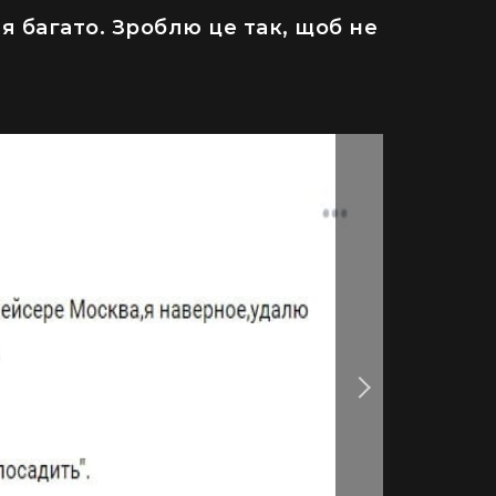
 я багато. Зроблю це так, щоб не
ДІМ
одну рослину не посаджу": як кияни
Як випадок