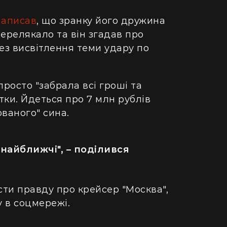
написав
, що зранку його дружина
ерелякало та він згадав про
ез висвітлення теми удару по
просто "забрала всі гроші та
ртки. Йдеться про 7 млн рублів
ваного" сина.
найближчі", – поділився
сти правду про крейсер "Москва",
у в соцмережі.