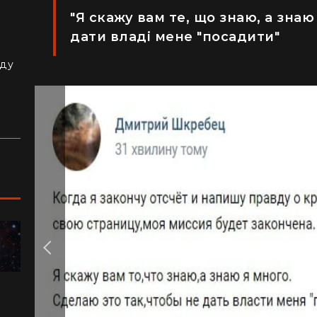
"Я скажу вам те, що знаю, а знаю
з
дати владі мене "посадити"
й
аду
ПОДОРОЖІ
"Я відчув, як трясеться земля": перед
"Ж