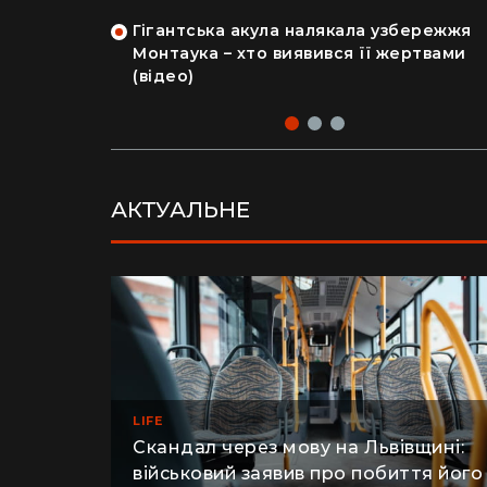
на райський
людський мозок і череп
Гігантська акула налякала узбережжя
рка продала
Монтаука – хто виявився її жертвами
 купила дім
(відео)
Фото: соцмережі
Фото: соцмережі
АКТУАЛЬНЕ
LIFE
Скандал через мову на Львівщині: