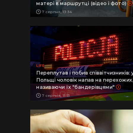
військовий заявив про побиття його
матері в маршрутці (відео і фото)
7 серпня, 13:34
LIFE
Переплутав і побив співвітчизників: 
Польщі чоловік напав на перехожих
називаючи їх "бандерівцями"
7 серпня, 11:13