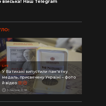
 війська! Наш Telegram
УЛО:
LIFE
У Ватикані випустили пам'ятну
медаль, присвячену Україні – фото
й відео
3 липня, 11:18