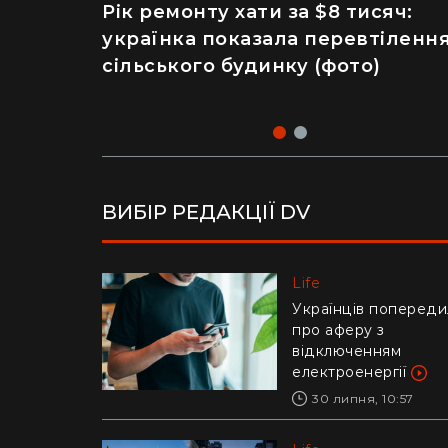
Рік ремонту хати за $8 тисяч:
Майже 2 тисячі отруєнь через
українка показала перевтіленн
салат – як відвідування
сільського будинку (фото)
популярного ресторану призве
до госпіталізації
ВИБІР РЕДАКЦІЇ DV
Life
Life
Українців попереди
Ледь втримали на
про аферу з
руках: у Дніпрі риб
відключенням
витягли з річки
електроенергії
гігантського коропа
(відео)
30 липня, 10:57
28 липня, 17:47