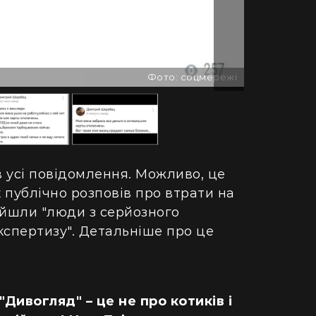
ретворили хату в Карпатах на райський
людський м
точок (фото)
Гігантська
двокімнатної в село: блогерка продала
Монтаука – 
артиру за "єВідновлення" та купила дім
(відео)
Фото: соцмережі
пінопласту (відео)
 усі повідомлення. Можливо, це
х публічно розповів про втрати на
ийшли "люди з серйозного
експертизу". Детальніше про це
 "Дивогляд" – це не про котиків і