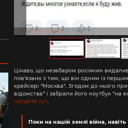
сотнями туристів в ущелині впали валуни
пе
(відео)
ку
Життя на круїзному лайнері: скільки
З 
коштує купити каюту та мешкати в морі
кв
Публікації росіянина
з 
Цікаво, що незабаром росіянин видалив
пов'язано з тим, що він одним із перши
крейсері "Москва". Згодом до нього пр
відомства" і забрали його ноутбук "на 
читайте тут
.
Поки на нашій землі війна, навіть