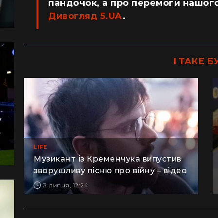
пандочок, а про перемоги нашого
Дивогляд 5.UA
.
І ТАКЕ Б
у
,
LIFE
Музикант із Кременчука випустив
зворушливу пісню про війну – відео
3 липня, 12:24