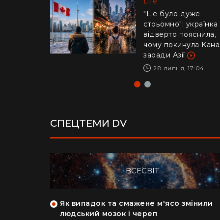
Life
Life
"Це було дуже
стрьомно": українка
Драматичне відео і
відверто пояснила,
Каліфорнії: 16-річни
чому покинула Кан
ризикнув життям
заради Азії
заради дитини –
реакція Трампа
28 липня, 17:04
29 липня, 10:04
СПЕЦТЕМИ DV
ВСЕСВІТ
як кияни
Як випадок та смажене м'ясо змінили