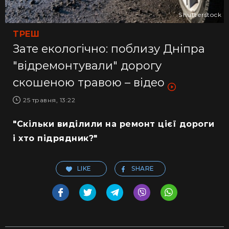
Shutterstock
ТРЕШ
Зате екологічно: поблизу Дніпра
"відремонтували" дорогу
скошеною травою – відео
25 травня, 13:22
"Скільки виділили на ремонт цієї дороги
і хто підрядник?"
LIKE
SHARE