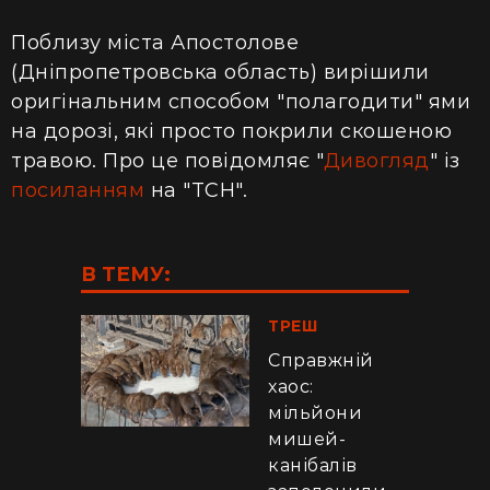
Поблизу міста Апостолове
(Дніпропетровська область) вирішили
оригінальним способом "полагодити" ями
на дорозі, які просто покрили скошеною
травою. Про це повідомляє "
Дивогляд
" із
посиланням
на "ТСН".
В ТЕМУ:
ТРЕШ
Справжній
хаос:
мільйони
мишей-
канібалів