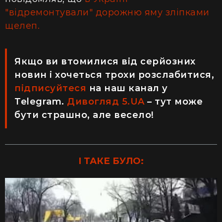
"відремонтували" дорожню яму зліпками
щелеп.
Якщо ви втомилися від серйозних
новин і хочеться трохи розслабитися,
підписуйтеся
на наш канал у
Telegram.
Дивогляд 5.UA
– тут може
бути страшно, але весело!
І ТАКЕ БУЛО: