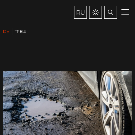
RU
DV
ТРЕШ