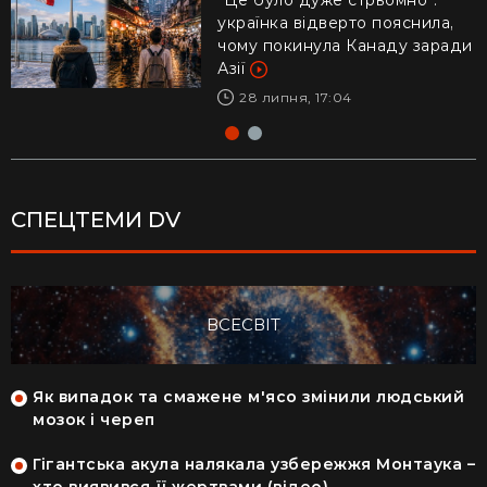
українка відверто пояснила,
Каліфорнії: 16-річний ризикнув
чому покинула Канаду заради
життям заради дитини –
Азії
реакція Трампа
28 липня, 17:04
29 липня, 10:04
СПЕЦТЕМИ DV
ВСЕСВІТ
Як випадок та смажене м'ясо змінили людський
мозок і череп
Гігантська акула налякала узбережжя Монтаука –
хто виявився її жертвами (відео)