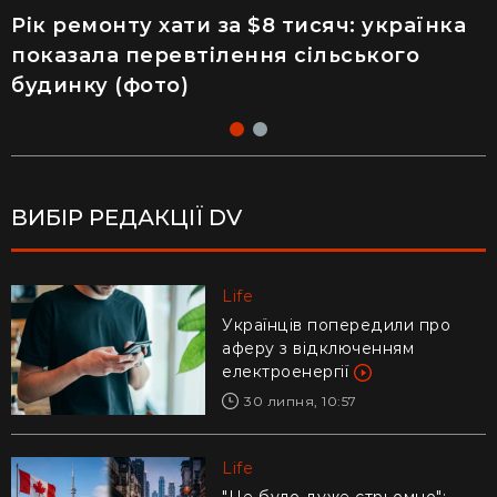
Рік ремонту хати за $8 тисяч: українка
Майже 2 тисячі отруєнь через салат –
показала перевтілення сільського
як відвідування популярного
будинку (фото)
ресторану призвело до госпіталізації
ВИБІР РЕДАКЦІЇ DV
Life
Life
Українців попередили про
Ледь втримали на руках: у
аферу з відключенням
Дніпрі рибалки витягли з річки
електроенергії
гігантського коропа (відео)
30 липня, 10:57
28 липня, 17:47
Life
Life
"Це було дуже стрьомно":
Драматичне відео із