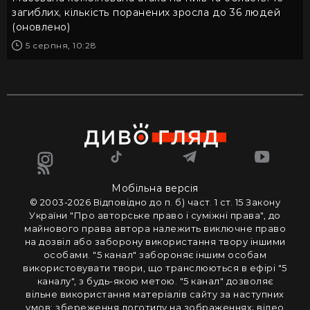
загиблих, кількість поранених зросла до 36 людей
(оновлено)
5 серпня, 10:28
Мобільна версія
© 2003-2026 Вiдповiдно до п. б) част. 1 ст. 15 Закону
України "Про авторське право i сумiжнi права", до
майнового права автора належить виключне право
на дозвiл або заборону використання твору iншими
особами. "5 канал" забороняє iншим особам
використовувати твори, що транслюються в ефipi "5
каналу", з будь-якою метою. "5 канал" дозволяє
вiльне використання матерiалiв сайту за наступних
умов: збереження логотипу на зображеннях; вiдео