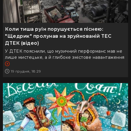
Коли тиша руїн порушується піснею:
"Щедрик" пролунав на зруйнованій ТЕС
ДТЕК (відео)
У ДТЕК пояснили, що музичний перформанс мав не
лише мистецьке, а й глибоке змістове навантаження
19 грудня, 18:29