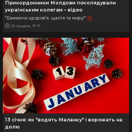
Прикордонники Молдови поколядували
українським колегам – відео
"Бажаючи здоров'я, щастя та миру!"
25 грудня, 17:17
13 січня: як "водять Маланку" і ворожать на
долю