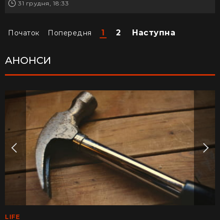
31 грудня, 18:33
1
2
Наступна
Початок
Попередня
АНОНСИ
LIFE
MEDINFO