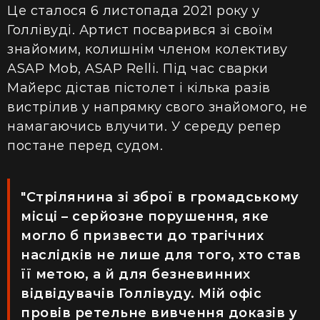
Це сталося 6 листопада 2021 року у
Голлівуді. Артист посварився зі своїм
знайомим, колишнім членом колективу
ASAP Mob, ASAP Relli. Під час сварки
Майерс дістав пістолет і кілька разів
вистрілив у напрямку свого знайомого, не
намагаючись влучити. У середу репер
постане перед судом.
"Стрілянина зі зброї в громадському
місці – серйозне порушення, яке
могло б призвести до трагічних
наслідків не лише для того, хто став
її метою, а й для безневинних
відвідувачів Голлівуду. Мій офіс
провів ретельне вивчення доказів у