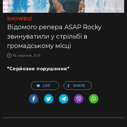
asaprocky / Instagram
SHOWBIZ
Відомого репера ASAP Rocky
звинуватили у стрільбі в
громадському місці
16 серпня, 11:17
"Серйозне порушення"
LIKE
SHARE