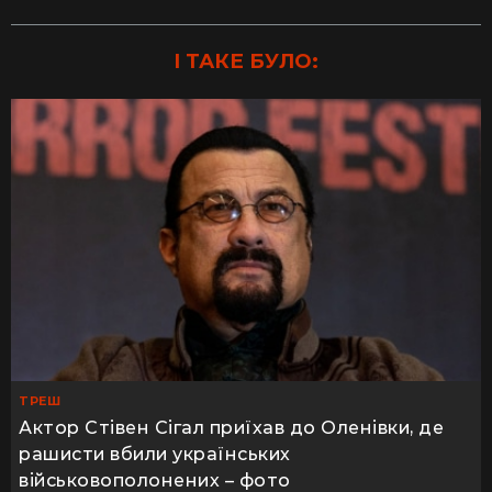
І ТАКЕ БУЛО:
ТРЕШ
Актор Стівен Сігал приїхав до Оленівки, де
рашисти вбили українських
військовополонених – фото