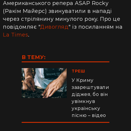
Американського репера ASAP Rocky
(Ракім Майерс) звинуватили в нападі
через стрілянину минулого року. Про це
повідомляє "
Дивогляд
" із посиланням на
La Times
.
В ТЕМУ:
ТРЕШ
У Криму
заарештували
діджея, бо він
увімкнув
українську
пісню – відео