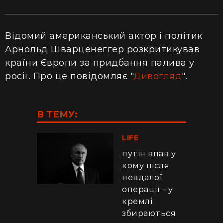
Відомий американський актор і політик
Арнольд Шварценеггер розкритикував
країни Європи за придбання палива у
росії. Про це повідомляє "
Дивогляд
".
В ТЕМУ:
LIFE
путін впав у
кому після
невдалої
операції – у
кремлі
збираються