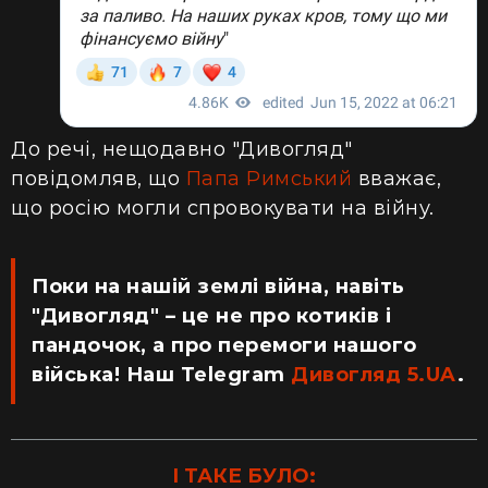
До речі, нещодавно "Дивогляд"
повідомляв, що
Папа Римський
вважає,
що росію могли спровокувати на війну.
Поки на нашій землі війна, навіть
"Дивогляд" – це не про котиків і
пандочок, а про перемоги нашого
війська! Наш Telegram
Дивогляд 5.UA
.
І ТАКЕ БУЛО: