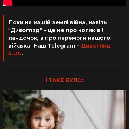
Поки на нашій землі війна, навіть
"Дивогляд" – це не про котиків і
пандочок, а про перемоги нашого
війська! Наш Telegram –
Дивогляд
5.UA
.
І ТАКЕ БУЛО: