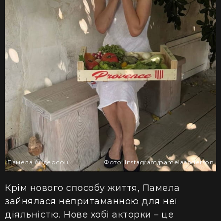
Памела Андерсон
Фото: Іnstagram/pamelaanderson
Крім нового способу життя, Памела
зайнялася непритаманною для неї
діяльністю. Нове хобі акторки – це