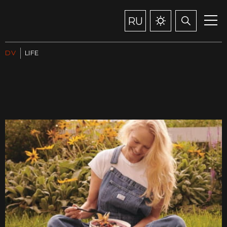
RU
DV
LIFE