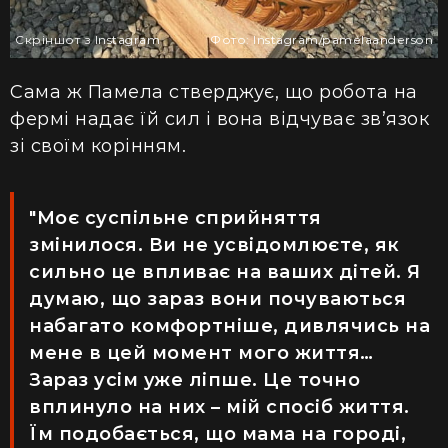
Скріншот з Іnstagram
Фото: Іnstagram/pamelaanderson
Сама ж Памела стверджує, що робота на
фермі надає їй сил і вона відчуває зв’язок
зі своїм корінням.
"Моє суспільне сприйняття
змінилося. Ви не усвідомлюєте, як
сильно це впливає на ваших дітей. Я
думаю, що зараз вони почуваються
набагато комфортніше, дивлячись на
мене в цей момент мого життя…
Зараз усім уже ліпше. Це точно
вплинуло на них – мій спосіб життя.
Їм подобається, що мама на городі,