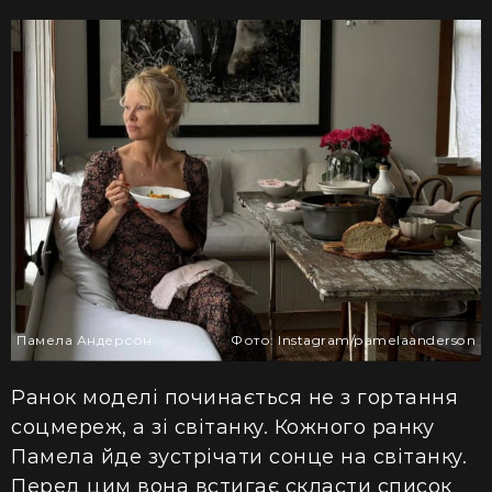
Памела Андерсон
Фото: Іnstagram/pamelaanderson
Ранок моделі починається не з гортання
соцмереж, а зі світанку. Кожного ранку
Памела йде зустрічати сонце на світанку.
Перед цим вона встигає скласти список