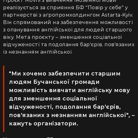
Проєкт Movni з вивчення іноземної мови
реалізується за сприяння БФ "Повір у себе" у
партнерстві з агропромхолдингом Astarta-Kyiv.
Він спрямований на забезпечення можливості
з опанування англійської для людей старшого
віку. Мета проєкту – зменшення соціальної
відчуженості та подолання бар'єрів, пов'язаних
із незнанням англійської.
"Ми хочемо забезпечити старшим
людям Бучанської громади
можливість вивчати англійську мову
для зменшення соціальної
відчуженості, подолання бар'єрів,
пов'язаних з незнанням англійської", –
кажуть організатори.