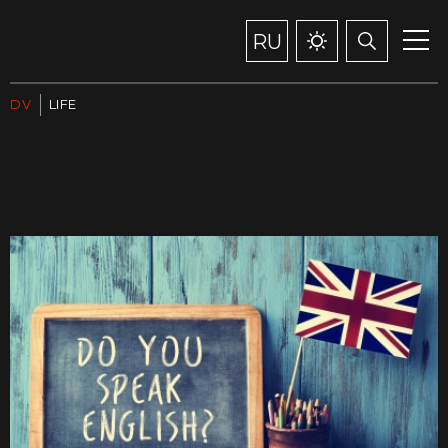
RU
DV
LIFE