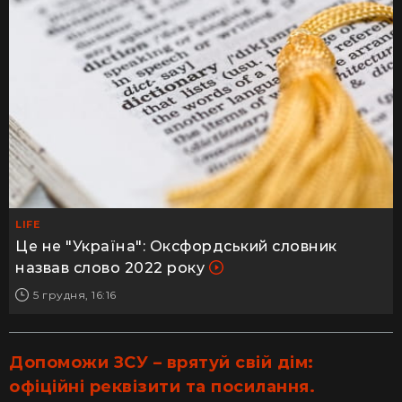
LIFE
Це не "Україна": Оксфордський словник
назвав слово 2022 року
5 грудня, 16:16
Допоможи ЗСУ – врятуй свій дім:
офіційні реквізити та посилання.