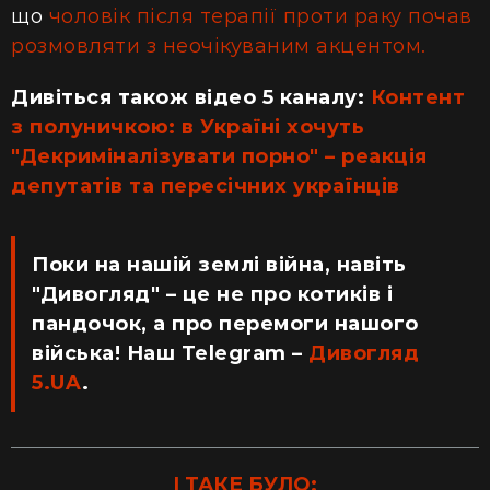
що
чоловік після терапії проти раку почав
розмовляти з неочікуваним акцентом.
Дивіться також відео 5 каналу:
Контент
з полуничкою: в Україні хочуть
"Декриміналізувати порно" – реакція
депутатів та пересічних українців
Поки на нашій землі війна, навіть
"Дивогляд" – це не про котиків і
пандочок, а про перемоги нашого
війська! Наш Telegram –
Дивогляд
5.UA
.
І ТАКЕ БУЛО: