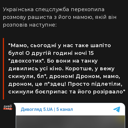
Українська спецслужба перехопила
розмову рашиста з його мамою, якій він
розповів наступне:
"Мамо, сьогодні у нас таке шапіто
було! О другій годині ночі 15
"двохсотих". Бо вони на танку
дивились усі кіно. Коротше, у вежу
скинули, бл*, дроном! Дроном, мамо,
дроном, це п*здец! Просто підлетіли,
скинули боєприпас та його розірвало"