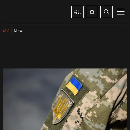
RU
DV
LIFE