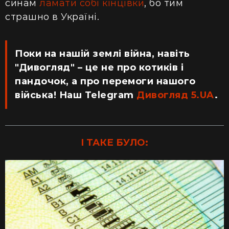
синам
ламати собі кінцівки
, бо тим
страшно в Україні.
Поки на нашій землі війна, навіть
"Дивогляд" – це не про котиків і
пандочок, а про перемоги нашого
війська! Наш Telegram
Дивогляд 5.UA
.
І ТАКЕ БУЛО: