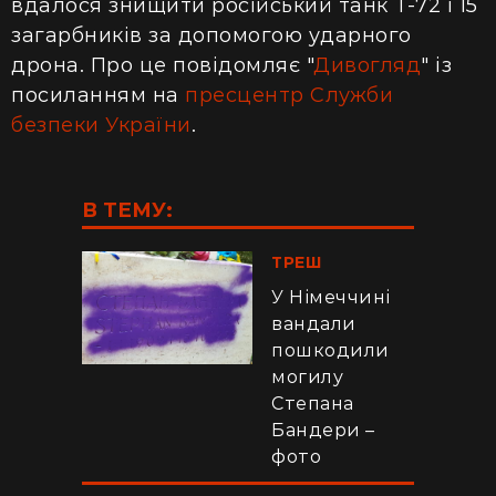
вдалося знищити російський танк Т-72 і 15
загарбників за допомогою ударного
дрона. Про це повідомляє "
Дивогляд
" із
посиланням на
пресцентр Служби
безпеки України
.
В ТЕМУ:
ТРЕШ
У Німеччині
вандали
пошкодили
могилу
Степана
Бандери –
фото