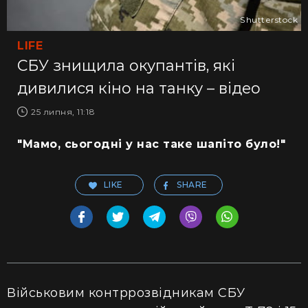
Shutterstock
LIFE
СБУ знищила окупантів, які
дивилися кіно на танку – відео
25 липня, 11:18
"Мамо, сьогодні у нас таке шапіто було!"
LIKE
SHARE
Військовим контррозвідникам СБУ