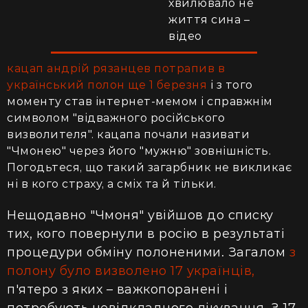
хвилювало не
життя сина –
відео
кацап андрій рязанцев потрапив в
український полон ще 1 березня
і з того
моменту став інтернет-мемом і справжнім
символом "відважного російського
визволителя". кацапа почали називати
"Чмонею" через його "мужню" зовнішність.
Погодьтеся, що такий загарбник не викликає
ні в кого страху, а сміх та й тільки.
Нещодавно "Чмоня" увійшов до списку
тих, кого повернули в росію в результаті
процедури обміну полоненими. Загалом
з
полону було визволено 17 українців,
п'ятеро з яких – важкопоранені і
потребують невідкладного лікування. З 17