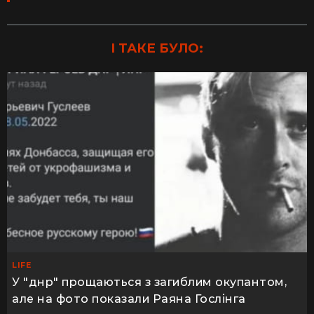
І ТАКЕ БУЛО:
LIFE
У "днр" прощаються з загиблим окупантом,
але на фото показали Раяна Гослінга