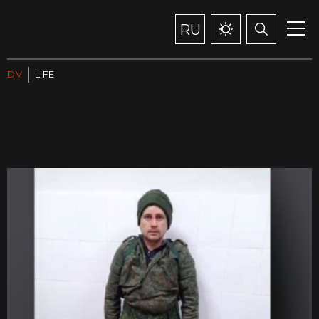
RU
DV
LIFE