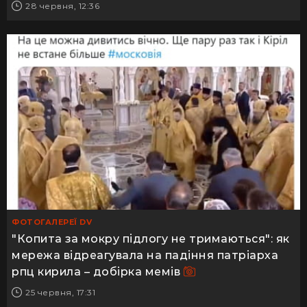
28 червня, 12:36
ФОТОГАЛЕРЕЇ DV
"Копита за мокру підлогу не тримаються": як
мережа відреагувала на падіння патріарха
рпц кирила – добірка мемів
25 червня, 17:31