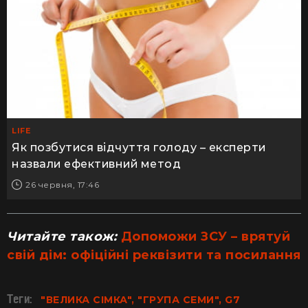
LIFE
Як позбутися відчуття голоду – експерти
назвали ефективний метод
26 червня, 17:46
Читайте також:
Допоможи ЗСУ – врятуй
свій дім: офіційні реквізити та посилання
Теги:
"ВЕЛИКА СІМКА", "ГРУПА СЕМИ", G7