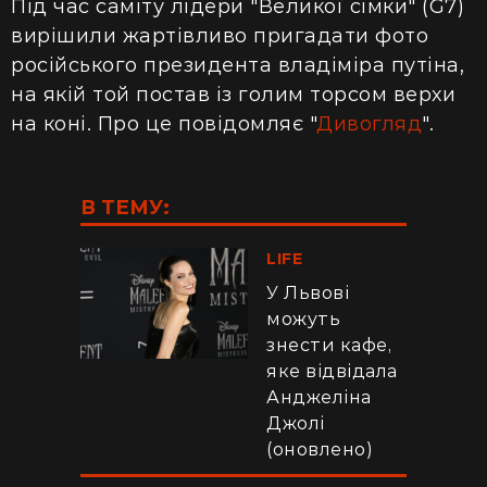
Під час саміту лідери "Великої сімки" (G7)
вирішили жартівливо пригадати фото
російського президента владіміра путіна,
на якій той постав із голим торсом верхи
на коні. Про це повідомляє "
Дивогляд
".
В ТЕМУ:
LIFE
У Львові
можуть
знести кафе,
яке відвідала
Анджеліна
Джолі
(оновлено)