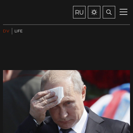
RU
DV
LIFE