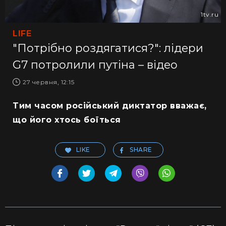
1tv.ru
LIFE
"Потрібно роздягатися?": лідери
G7 потролили путіна – відео
27 червня, 12:15
Тим часом російський диктатор вважає,
що його хтось боїться
LIKE
SHARE