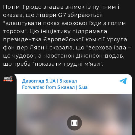
Потім Трюдо згадав знімок із путіним і
сказав, що лідери G7 збираються
"влаштувати показ верхової їзди з голим
торсом". Цю ініціативу підтримала
президентка Європейської комісії Урсула
фон дер Ляєн і сказала, що "верхова їзда –
це чудово", а наостанок Джонсон додав,
що треба "показати грудні м'язи".