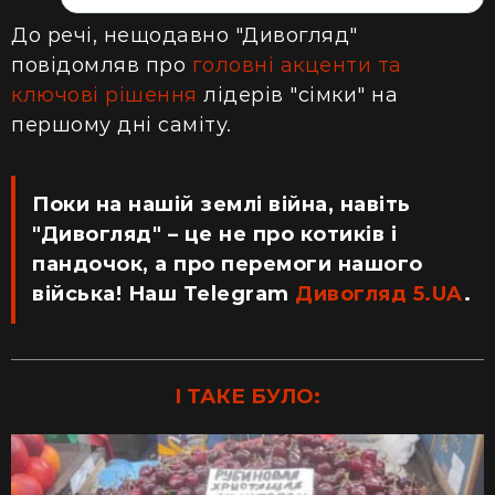
До речі, нещодавно "Дивогляд"
повідомляв про
головні акценти та
ключові рішення
лідерів "сімки" на
першому дні саміту.
Поки на нашій землі війна, навіть
"Дивогляд" – це не про котиків і
пандочок, а про перемоги нашого
війська! Наш Telegram
Дивогляд 5.UA
.
І ТАКЕ БУЛО: