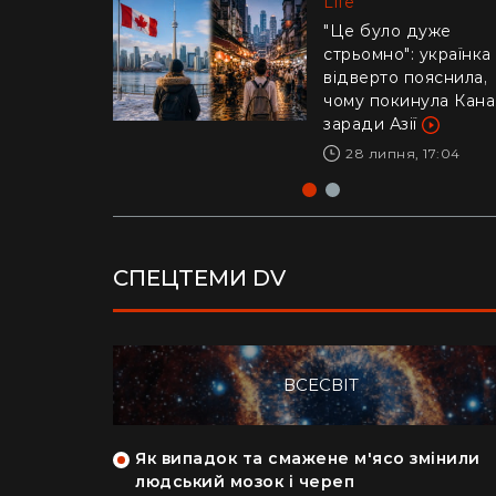
Life
Life
"Це було дуже
стрьомно": українка
Драматичне відео і
відверто пояснила,
Каліфорнії: 16-річни
чому покинула Кан
ризикнув життям
заради Азії
заради дитини –
реакція Трампа
28 липня, 17:04
29 липня, 10:04
СПЕЦТЕМИ DV
ВСЕСВІТ
як кияни
Як випадок та смажене м'ясо змінили