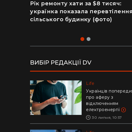
Рік ремонту хати за $8 тисяч:
Майже 2 тисячі отруєнь через
українка показала перевтіленн
салат – як відвідування
сільського будинку (фото)
популярного ресторану призве
до госпіталізації
ВИБІР РЕДАКЦІЇ DV
Life
Life
Українців попереди
Ледь втримали на
про аферу з
руках: у Дніпрі риб
відключенням
витягли з річки
електроенергії
гігантського коропа
(відео)
30 липня, 10:57
28 липня, 17:47