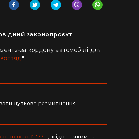
повідний законопроєкт
зені з-за кордону автомобілі для
вогляд
".
увати нульове розмитнення
конопроєкт №7311
, згідно з яким на