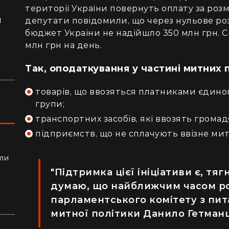
території України повернуть оплату за роз
я
депутати повідомили, що через нульове р
бюджет України не надійшло 350 млн грн. С
ло
млн грн на день.
Так, оподаткування у частині митних 
товарів, що ввозяться платниками єдиног
групи;
транспортних засобів, які ввозять громад
підприємств, що не сплачують ввізне мит
ли
алки
"Підтримка цієї ініціативи є, тяг
думаю, що найближчим часом ро
парламентського комітету з пита
митної політики Данило Гетман