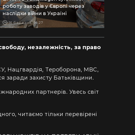
ретворили хату в Карпатах на райський
людський м
роботу заводів у Європі через
точок (фото)
наслідки війни в Україні
Гігантська
двокімнатної в село: блогерка продала
Монтаука – 
16 березня, 14:27
артиру за "єВідновлення" та купила дім
(відео)
пінопласту (відео)
свободу, незалежність, за право
У, Нацгвардія, Тероборона, МВС,
ся заради захисту Батьківщини.
жнародних партнерів. Увесь світ
ного, читаємо тільки перевірені