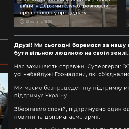
сотнями туристів в ущелині впали валуни
пе
війни: у Держмитслужбі розповіли
(відео)
ку
про спрощену процедуру
Життя на круїзному лайнері: скільки
З 
12 квітня, 15:39
коштує купити каюту та мешкати в морі
кв
з 
Друзі! Ми сьогодні боремося за нашу 
бути вільною людиною на своїй землі.
Нас захищають справжні Супергерої: ЗС
усі небайдужі Громадяни, які об'єднали
Ми маємо безпрецедентну підтримку мі
підтримує Україну.
Зберігаємо спокій, підтримуємо один од
новини та допомагаємо армії.