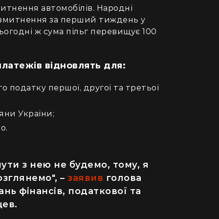
митнення автомобілів. Народні
озмитнення за перший тиждень у
ьогодні ж сума пільг перевищує 100
платежів відновлять для:
о податку першої, другої та третьої
яни України;
о.
нути з нею не будемо, тому, я
зглянемо", –
заявив
голова
нь фінансів, податкової та
цев.