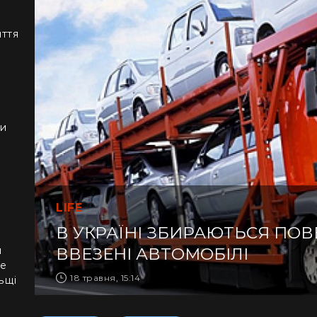
иття
ки
LIFE
В УКРАЇНІ ЗБИРАЮТЬСЯ ПО
я
ВВЕЗЕНІ АВТОМОБІЛІ
не
18 травня, 15:14
ьщі