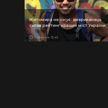
LIFE
Житомира не існує: американець
склав рейтинг кращих міст України
7 серпня, 15:43