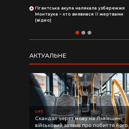
на райський
людський мозок і череп
Гігантська акула налякала узбережжя
рка продала
Монтаука – хто виявився її жертвами
 купила дім
(відео)
АКТУАЛЬНЕ
LIFE
Скандал через мову на Львівщині: