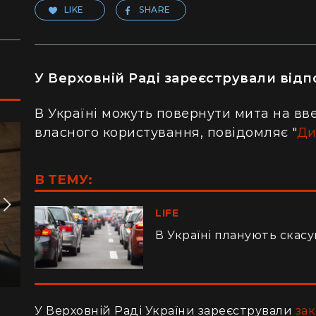
LIKE
SHARE
У Верховній Раді зареєстрували від
В Україні можуть повернути мита на вве
власного користування, повідомляє "
Ди
В ТЕМУ:
LIFE
В Україні планують скас
У Верховній Раді України зареєстрували
за