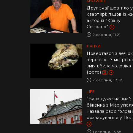
SHOWBIZ
Друг знайшов тіло у
квартирі: пішов із ж
актор із "Клану
Сопрано"
2 серпня, 11:21
ЛАПКИ
Повертався з вечір
через ліс: 7-метрова
змія вбила чоловіка
(фото)
2 серпня, 18:18
LIFE
"Була дуже наївна":
біженка з Маріупол
назвала своє голов
розчарування у Пол
1 серпня, 13:58