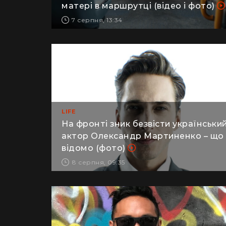
військовий заявив про побиття його
матері в маршрутці (відео і фото)
7 серпня, 13:34
LIFE
На фронті зник безвісти українськи
актор Олександр Мартиненко – що
відомо (фото)
8 серпня, 09:35