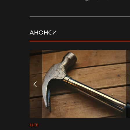
АНОНСИ
LIFE
MEDINFO