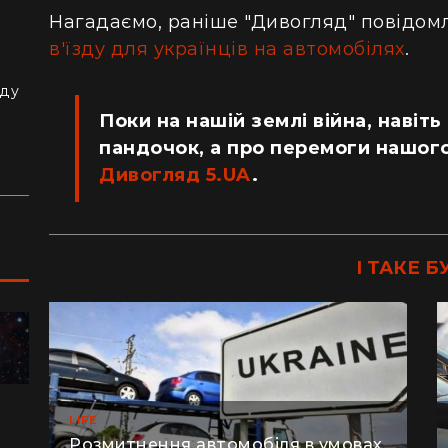
Нагадаємо, раніше "Дивогляд" повідом
в'їзду для українців на автомобілях
.
з
й
аду
Поки на нашій землі війна, навіть
пандочок, а про перемоги нашого
Дивогляд 5.UA
.
І ТАКЕ Б
ПОДОРОЖІ
LIFE
"Я відчув, як трясеться земля": перед
"Ж
Розмитнення автомобіля в умовах