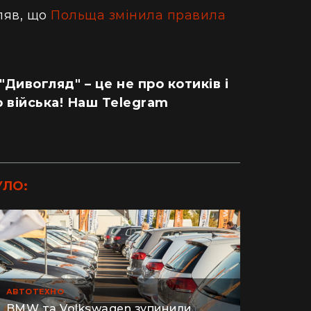
ляв, що
Польща змінила правила
 "Дивогляд" – це не про котиків і
 війська! Наш Telegram
УЛО:
ДІМ
АВТОТЕХНО
одну рослину не посаджу": як кияни
Як випадок
BMW та Volkswagen зупинили