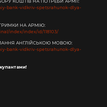
БОРУ КОШТІВ НА ПОТРЕБИ АРМІЇ:
niy-bank-vidkriv-spetsrahunok-dlya-
ДТРИМКИ НА АРМІЮ:
al/index/index/id/118103/
ЛАННЯ АНГЛІЙСЬКОЮ МОВОЮ:
niy-bank-vidkriv-spetsrahunok-dlya-
купантами!